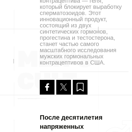
контрацептива — геля,
который блокирует выработку
сперматозоидов. Этот
инновационный продукт,
состоящий из двух
синтетических гормонов,
прогестина и тестостерона,
станет частью самого
масштабного исследования
мужских гормональных
контрацептивов в США.
После десятилетия
напряженных