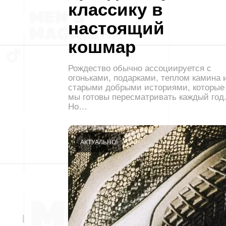
классику в
настоящий
кошмар
Рождество обычно ассоциируется с
огоньками, подарками, теплом камина 
старыми добрыми историями, которые
мы готовы пересматривать каждый год
Но…
АКТУАЛЬНО!