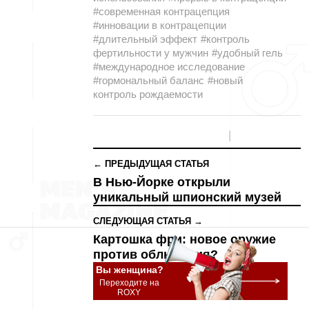
#современная контрацепция
#инновации в контрацепции
#длительный эффект
#контроль
фертильности у мужчин
#удобный гель
#международное исследование
#гормональный баланс
#новый
контроль рождаемости
← ПРЕДЫДУЩАЯ СТАТЬЯ
В Нью-Йорке открыли
уникальный шпионский музей
СЛЕДУЮЩАЯ СТАТЬЯ →
Картошка фри: новое оружие
против облысения?
Вы женщина?
Переходите на
ROXY