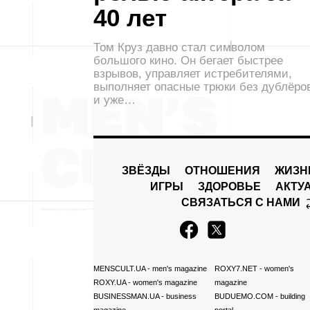
40 лет
Том Круз давно стал символом
большого кино. Он бегает быстрее
взрывов, управляет истребителями,
выполняет опасные трюки без дублёро
и уже…
ЗВЁЗДЫ
ОТНОШЕНИЯ
ЖИЗН
ИГРЫ
ЗДОРОВЬЕ
АКТУ
СВЯЗАТЬСЯ С НАМИ
MENSCULT.UA
- men's magazine
ROXY7.NET
- women's
ROXY.UA
- women's magazine
magazine
BUSINESSMAN.UA
- business
BUDUEMO.COM
- building
magazine
portal