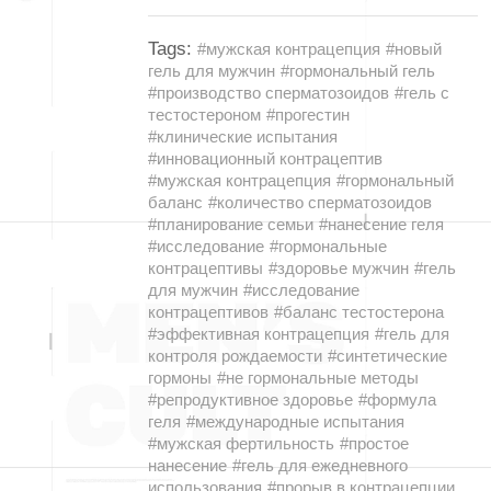
Tags:
#мужская контрацепция
#новый
гель для мужчин
#гормональный гель
#производство сперматозоидов
#гель с
тестостероном
#прогестин
#клинические испытания
#инновационный контрацептив
#мужская контрацепция
#гормональный
баланс
#количество сперматозоидов
#планирование семьи
#нанесение геля
#исследование
#гормональные
контрацептивы
#здоровье мужчин
#гель
для мужчин
#исследование
контрацептивов
#баланс тестостерона
#эффективная контрацепция
#гель для
контроля рождаемости
#синтетические
гормоны
#не гормональные методы
#репродуктивное здоровье
#формула
геля
#международные испытания
#мужская фертильность
#простое
нанесение
#гель для ежедневного
использования
#прорыв в контрацепции