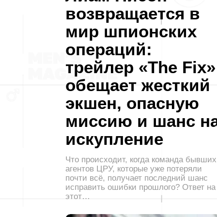
возвращается в
мир шпионских
операций:
трейлер «The Fix»
обещает жесткий
экшен, опасную
миссию и шанс н
искупление
Что происходит, когда команда бывших
агентов ЦРУ, которые уже потеряли
почти всё, получает последний шанс
исправить ошибки прошлого? Ответ на
этот…