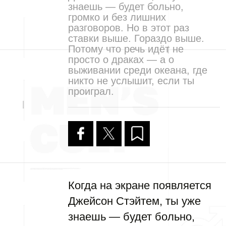
знаешь — будет больно,
громко и без лишних
разговоров. Но в этот раз
ставки выше. Гораздо выше.
Потому что речь идёт не
просто о драках — а о
выживании среди океана, где
никто не услышит, если ты
проиграл.
Когда на экране появляется
Джейсон Стэйтем, ты уже
знаешь — будет больно,