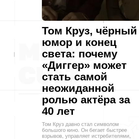
Том Круз, чёрный
юмор и конец
света: почему
«Диггер» может
стать самой
неожиданной
ролью актёра за
40 лет
Том Круз давно стал символом
большого кино. Он бегает быстрее
взрывов, управляет истребителями,