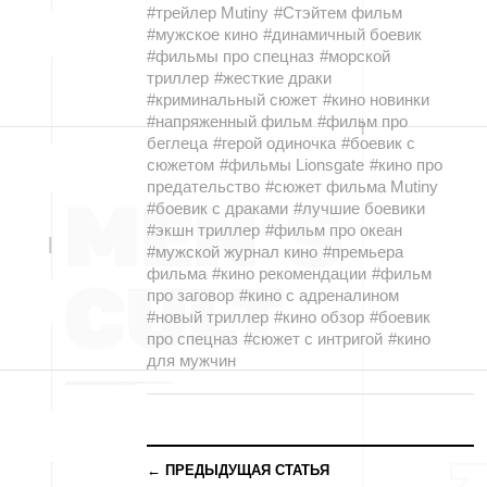
#трейлер Mutiny
#Стэйтем фильм
#мужское кино
#динамичный боевик
#фильмы про спецназ
#морской
триллер
#жесткие драки
#криминальный сюжет
#кино новинки
#напряженный фильм
#фильм про
беглеца
#герой одиночка
#боевик с
сюжетом
#фильмы Lionsgate
#кино про
предательство
#сюжет фильма Mutiny
#боевик с драками
#лучшие боевики
#экшн триллер
#фильм про океан
#мужской журнал кино
#премьера
фильма
#кино рекомендации
#фильм
про заговор
#кино с адреналином
#новый триллер
#кино обзор
#боевик
про спецназ
#сюжет с интригой
#кино
для мужчин
← ПРЕДЫДУЩАЯ СТАТЬЯ