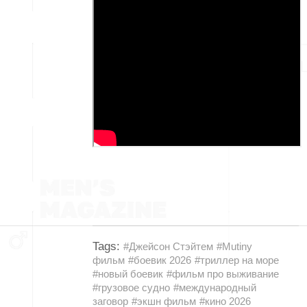
Tags:
#Джейсон Стэйтем
#Mutiny
фильм
#боевик 2026
#триллер на море
#новый боевик
#фильм про выживание
#грузовое судно
#международный
заговор
#экшн фильм
#кино 2026