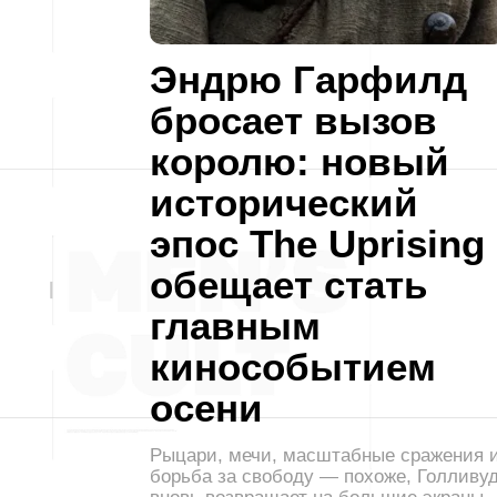
Эндрю Гарфилд
бросает вызов
королю: новый
исторический
эпос The Uprising
обещает стать
главным
кинособытием
осени
Рыцари, мечи, масштабные сражения 
борьба за свободу — похоже, Голливу