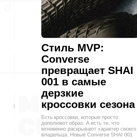
Стиль MVP:
Converse
превращает SHAI
001 в самые
дерзкие
кроссовки сезона
Есть кроссовки, которые просто
дополняют образ. А есть те, что
мгновенно раскрывают характер своего
владельца. Новые Converse SHAI 001