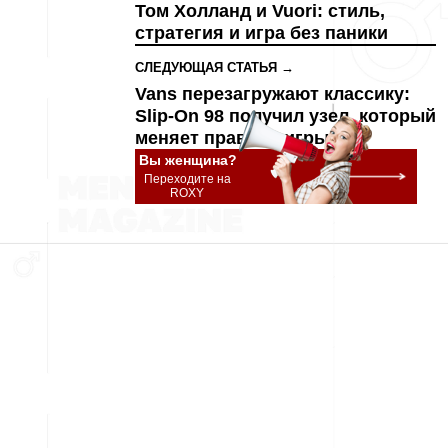
Том Холланд и Vuori: стиль,
стратегия и игра без паники
СЛЕДУЮЩАЯ СТАТЬЯ →
Vans перезагружают классику:
Slip-On 98 получил узел, который
меняет правила игры
Вы женщина?
Переходите на
ROXY