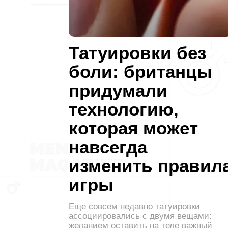
Татуировки без
боли: британцы
придумали
технологию,
которая может
навсегда
изменить правил
игры
Еще совсем недавно татуировки
ассоциировались с двумя вещами:
желанием оставить на теле важный