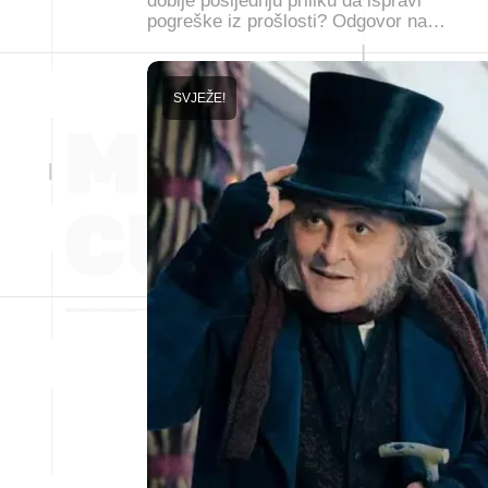
dobije posljednju priliku da ispravi
pogreške iz prošlosti? Odgovor na…
SVJEŽE!