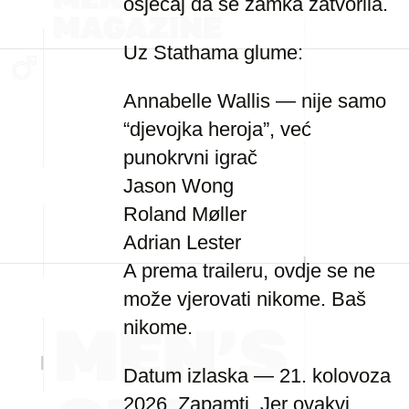
osjećaj da se zamka zatvorila.
Uz Stathama glume:
Annabelle Wallis — nije samo
“djevojka heroja”, već
punokrvni igrač
Jason Wong
Roland Møller
Adrian Lester
A prema traileru, ovdje se ne
može vjerovati nikome. Baš
nikome.
Datum izlaska — 21. kolovoza
2026. Zapamti. Jer ovakvi