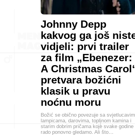
Johnny Depp
kakvog ga još nist
vidjeli: prvi trailer
za film „Ebenezer:
A Christmas Carol
pretvara božićni
klasik u pravu
noćnu moru
Božić se obično povezuje sa svjetlucavim
lampicama, darovima, toplinom kamina i
starim dobrim pričama koje svake godine
rado ponovno gledamo. Ali što…