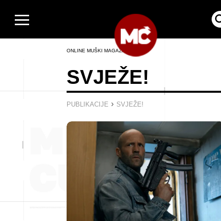
ONLINE MUŠKI MAGAZIN
SVJEŽE!
›
PUBLIKACIJE
SVJEŽE!