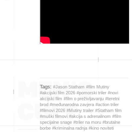
Tags:
#Jason Statham
#film Mutiny
#akcijski film 2026
#pomorski triler
#novi
akcijski film
#film o preživljavanju
#teretni
brod
#međunarodna zavjera
#action triler
#filmovi 2026
#Mutiny trailer
#Statham film
#muški filmovi
#akcija s adrenalinom
#film
specijalne snage
#triler na moru
#brutalne
borbe
#kriminalna radnja
#kino noviteti