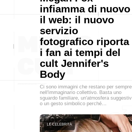
infiamma di nuovo
il web: il nuovo
servizio
fotografico riporta
i fan ai tempi del
cult Jennifer's
Body
Ci sono immagini che restano per sempre
nell'immaginario collettivo. Basta uno
sguardo familiare, un'atmosfera suggesti
o un gesto simbolico perché…
LE CELEBRITÀ