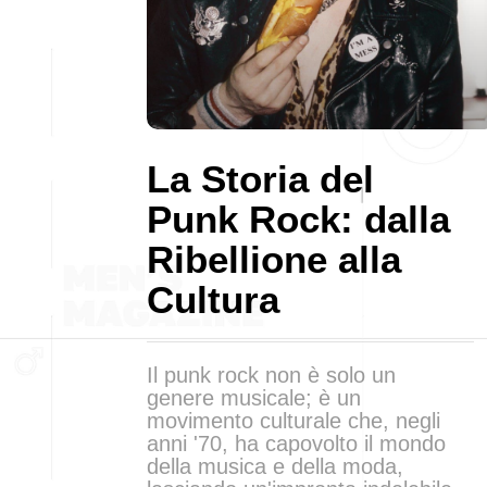
La Storia del
Punk Rock: dalla
Ribellione alla
Cultura
Il punk rock non è solo un
genere musicale; è un
movimento culturale che, negli
anni '70, ha capovolto il mondo
della musica e della moda,