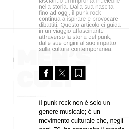
lasciando un'impronta indelebile
nella storia. Dalla sua nascita
fino ad oggi, il punk rock
continua a ispirare e provocare
dibattiti. Questo articolo ci guida
in un viaggio affascinante
attraverso la storia del punk,
dalle sue origini al suo impatto
sulla cultura contemporanea.
Il punk rock non è solo un
genere musicale; è un
movimento culturale che, negli