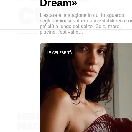
Dream»
L'estate è la stagione in cui lo sguardo
degli uomini si sofferma inevitabilmente u
po' più a lungo del solito. Sole, mare,
piscine, festival e…
LE CELEBRITÀ