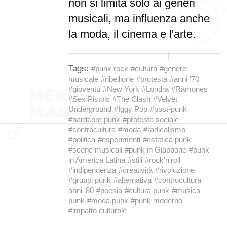
non si limita solo ai generi
musicali, ma influenza anche
la moda, il cinema e l'arte.
Tags:
#punk rock
#cultura
#genere
musicale
#ribellione
#protesta
#anni '70
#gioventù
#New York
#Londra
#Ramones
#Sex Pistols
#The Clash
#Velvet
Underground
#Iggy Pop
#post-punk
#hardcore punk
#protesta sociale
#controcultura
#moda
#radicalismo
#politica
#esperimenti
#estetica punk
#scene musicali
#punk in Giappone
#punk
in America Latina
#stili
#rock'n'roll
#indipendenza
#creatività
#rivoluzione
#gruppi punk
#alternativa
#controcultura
anni '80
#poesia
#cultura punk
#musica
punk
#moda punk
#punk moderno
#impatto culturale