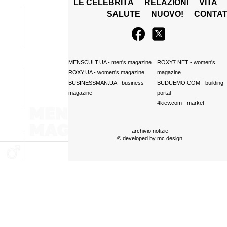
LE CELEBRITÀ
RELAZIONI
VITA
SALUTE
NUOVO!
CONTAT
MENSCULT.UA
- men's magazine
ROXY7.NET
- women's
ROXY.UA
- women's magazine
magazine
BUSINESSMAN.UA
- business
BUDUEMO.COM
- building
magazine
portal
4kiev.com
- market
archivio notizie
© developed by
mc design