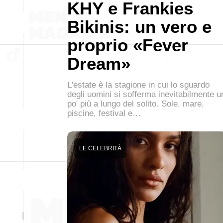
KHY e Frankies
Bikinis: un vero e
proprio «Fever
Dream»
L'estate è la stagione in cui lo sguardo
degli uomini si sofferma inevitabilmente u
po' più a lungo del solito. Sole, mare,
piscine, festival e…
LE CELEBRITÀ