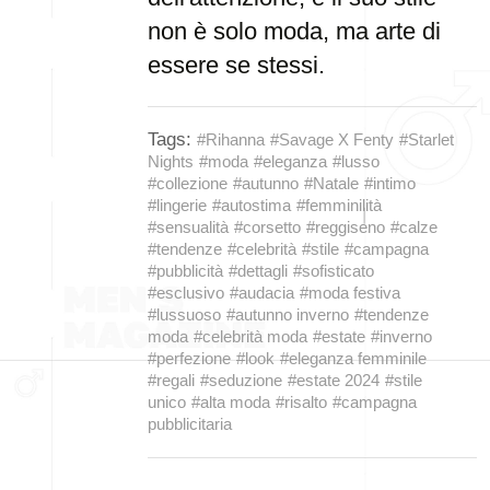
non è solo moda, ma arte di
essere se stessi.
Tags:
#Rihanna
#Savage X Fenty
#Starlet
Nights
#moda
#eleganza
#lusso
#collezione
#autunno
#Natale
#intimo
#lingerie
#autostima
#femminilità
#sensualità
#corsetto
#reggiseno
#calze
#tendenze
#celebrità
#stile
#campagna
#pubblicità
#dettagli
#sofisticato
#esclusivo
#audacia
#moda festiva
#lussuoso
#autunno inverno
#tendenze
moda
#celebrità moda
#estate
#inverno
#perfezione
#look
#eleganza femminile
#regali
#seduzione
#estate 2024
#stile
unico
#alta moda
#risalto
#campagna
pubblicitaria