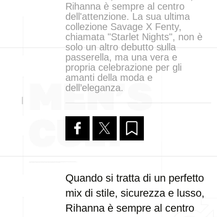
Rihanna è sempre al centro
dell'attenzione. La sua ultima
collezione Savage X Fenty,
chiamata "Starlet Nights", non è
solo un altro debutto sulla
passerella, ma una vera e
propria celebrazione per gli
amanti della moda e
dell’eleganza.
Quando si tratta di un perfetto
mix di stile, sicurezza e lusso,
Rihanna è sempre al centro