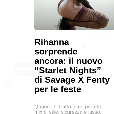
Rihanna
sorprende
ancora: il nuovo
“Starlet Nights”
di Savage X Fenty
per le feste
Quando si tratta di un perfetto
mix di stile, sicurezza e lusso,