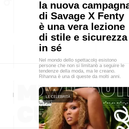
la nuova campagn
di Savage X Fenty
è una vera lezione
di stile e sicurezza
in sé
Nel mondo dello spettacolo esistono
persone che non si limitano a seguire le
tendenze della moda, ma le creano.
Rihanna è una di queste da molti anni.
LE CELEBRITÀ