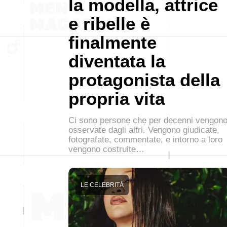
la modella, attrice
e ribelle è
finalmente
diventata la
protagonista della
propria vita
Ci sono persone che per decenni vengon
osservate dagli altri. Vengono giudicate,
fotografate, commentate, e intorno a loro
vengono costruite…
LE CELEBRITÀ