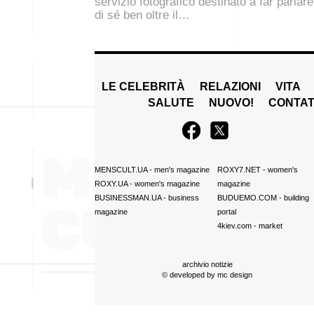
servizio fotografico destinato a far parlare
di sé ben oltre il…
LE CELEBRITÀ
RELAZIONI
VITA
SALUTE
NUOVO!
CONTAT
MENSCULT.UA
- men's magazine
ROXY7.NET
- women's
ROXY.UA
- women's magazine
magazine
BUSINESSMAN.UA
- business
BUDUEMO.COM
- building
magazine
portal
4kiev.com
- market
archivio notizie
© developed by
mc design