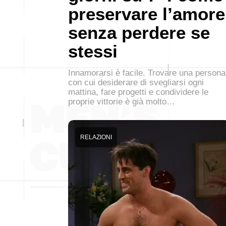
preservare l’amore
senza perdere se
stessi
Innamorarsi è facile. Trovare una persona
con cui desiderare di svegliarsi ogni
mattina, fare progetti e condividere le
proprie vittorie è già molto…
RELAZIONI