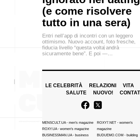
(e come risolvere
tutto in una sera)
Entri nell’app di incontri con un leggero
ottimismo. Nuovo account, foto fresche,
fiducia livello “questa volta andrà
sicuramente bene”. E poi —…
LE CELEBRITÀ
RELAZIONI
VITA
SALUTE
NUOVO!
CONTAT
MENSCULT.UA
- men's magazine
ROXY7.NET
- women's
ROXY.UA
- women's magazine
magazine
BUSINESSMAN.UA
- business
BUDUEMO.COM
- building