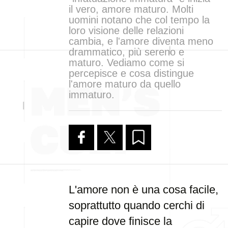
il vero, amore maturo. Molti
uomini notano che col tempo la
loro visione delle relazioni
cambia, e l'amore diventa meno
drammatico, più sereno e
maturo. Vediamo come si
percepisce e cosa distingue
l'amore maturo da quello
immaturo.
L'amore non è una cosa facile,
soprattutto quando cerchi di
capire dove finisce la