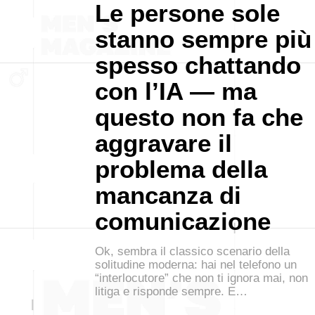
Le persone sole
stanno sempre più
spesso chattando
con l’IA — ma
questo non fa che
aggravare il
problema della
mancanza di
comunicazione
Ok, sembra il classico scenario della
solitudine moderna: hai nel telefono un
“interlocutore” che non ti ignora mai, non
litiga e risponde sempre. E…