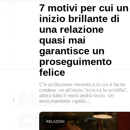
7 motivi per cui un
inizio brillante di
una relazione
quasi mai
garantisce un
proseguimento
felice
C’è un’illusione romantica in cui è facile
credere: se all’inizio “scocca la scintilla”,
allora tutto il resto andrà liscio. Un
avvicinamento rapido,…
RELAZIONI