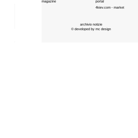
magazine
portal
4kiev.com
- market
archivio notizie
© developed by
mc design