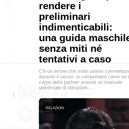
rendere i
preliminari
indimenticabili:
una guida maschil
senza miti né
tentativi a caso
C'è un errore che molti uomini commetto
durante il sesso: si comportano come se i
corpo della partner avesse un manuale
universale di istruzioni.…
RELAZIONI