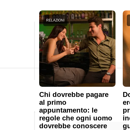
RELAZIONI
Chi dovrebbe pagare
Do
al primo
er
appuntamento: le
pr
regole che ogni uomo
in
dovrebbe conoscere
gu