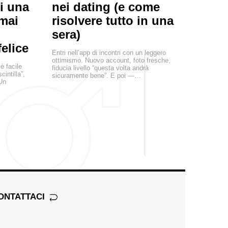
di una
nei dating (e come
 mai
risolvere tutto in una
sera)
elice
Entri nell’app di incontri con un leggero
ottimismo. Nuovo account, foto fresche,
è facile
fiducia livello “questa volta andrà
cintilla”,
sicuramente bene”. E poi —…
 Un
ONTATTACI