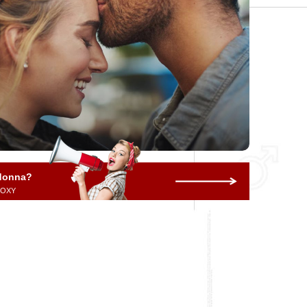
 donna?
 ROXY