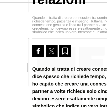
Quando si tratta di creare connessioni tra uomin
richiede tempo, pazienza e impegno. Tuttavia, h
connessione genuina e lirica tra i partner a volte
credetemi, non devono essere esattamente cinqu
simbolico che indica un vero interesse e un’attr
Quando si tratta di creare conne
dice spesso che richiede tempo,
ho capito che creare una conness
partner a volte richiede solo ci
devono essere esattamente cinqu
simbolico che indica un vero int