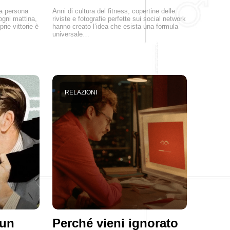
na persona
Anni di cultura del fitness, copertine delle
ogni mattina,
riviste e fotografie perfette sui social network
prie vittorie è
hanno creato l’idea che esista una formula
universale…
RELAZIONI
 un
Perché vieni ignorato