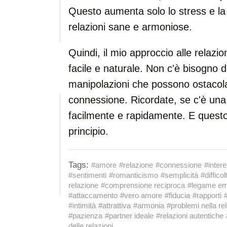
Questo aumenta solo lo stress e la n
relazioni sane e armoniose.
Quindi, il mio approccio alle relazio
facile e naturale. Non c'è bisogno d
manipolazioni che possono ostacola
connessione. Ricordate, se c'è una
facilmente e rapidamente. E questo,
principio.
Tags:
#amore
#relazione
#connessione
#inter
#sentimenti
#romanticismo
#semplicità
#difficol
relazione
#comprensione reciproca
#legame em
#attaccamento
#vero amore
#fiducia
#rapporti
#intimità
#attrattiva
#armonia
#problemi nella re
#pazienza
#partner ideale
#relazioni autentiche
delle relazioni