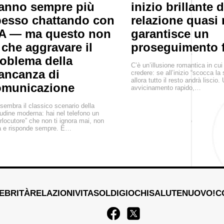
anno sempre più
inizio brillante 
esso chattando con
relazione quasi
IA — ma questo non
garantisce un
 che aggravare il
proseguimento f
oblema della
C’è un’illusione romantica in cui 
ancanza di
credere: se all’inizio “scocca la s
allora tutto il resto andrà liscio.
omunicazione
avvicinamento rapido,…
sembra il classico scenario della
tudine moderna: hai nel telefono un
erlocutore” che non ti ignora mai, non
ga e risponde sempre. E…
EBRITÀ
RELAZIONI
VITA
SOLDI
GIOCHI
SALUTE
NUOVO!
C