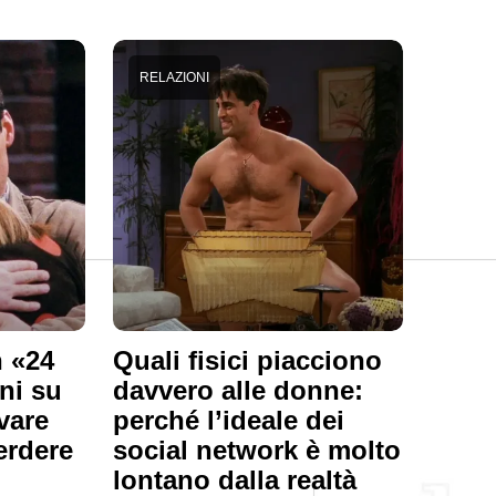
RELAZIONI
 «24
Quali fisici piacciono
rni su
davvero alle donne:
vare
perché l’ideale dei
erdere
social network è molto
lontano dalla realtà