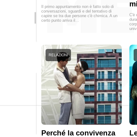
mi
Il primo appuntamento non è fatto solo di
conversazioni, sguardi e del tentativo di
C'è 
capire se tra due persone c'è chimica. A un
dura
certo punto arriva il…
corp
univ
RELAZIONI
Perché la convivenza
Le