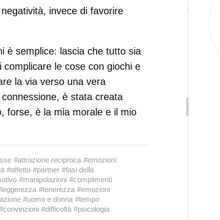
egatività, invece di favorire
ni è semplice: lascia che tutto sia
i complicare le cose con giochi e
re la via verso una vera
 connessione, è stata creata
 forse, è la mia morale e il mio
esse
#attrazione reciproca
#emozioni
tà
#affetto
#partner
#fasi della
otivo
#manipolazioni
#complimenti
#leggerezza
#tenerezza
#emozioni
lazione
#uomo e donna
#tempo
#convinzioni
#difficoltà
#psicologia