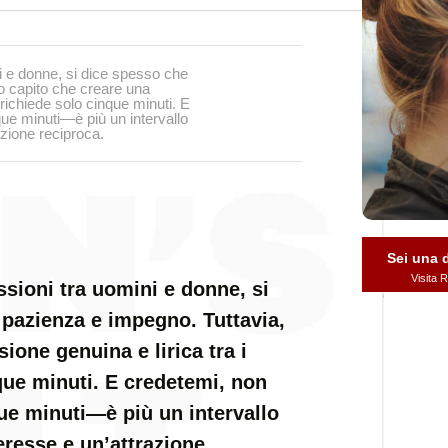
i e donne, si dice spesso che
o capito che creare una
 richiede solo cinque minuti. E
e minuti—è più un intervallo
azione reciproca.
Sei una
Visita
ssioni tra uomini e donne, si
 pazienza e impegno. Tuttavia,
ione genuina e lirica tra i
nque minuti. E credetemi, non
e minuti—è più un intervallo
eresse e un’attrazione