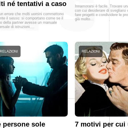
ti né tentativi a caso
Innamorarsi è facile. Trovare u
con cui desiderare di svegliarsi 
un errore che molti uomini commettono
fare progetti e condividere le pro
nte il sesso: si comportano come se il
già molto…
o della partner avesse un manuale
ersale di istruzioni.…
RELAZIONI
RELAZIONI
 persone sole
7 motivi per cui