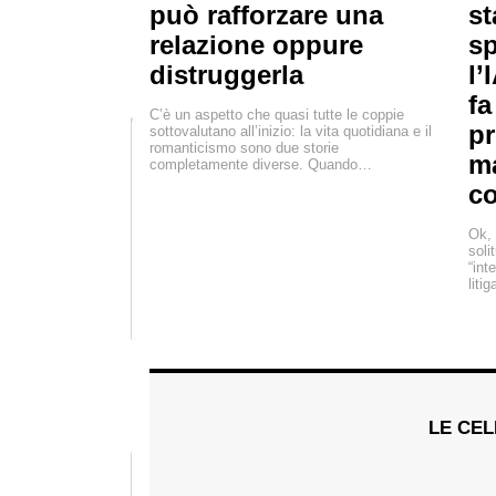
può rafforzare una
st
relazione oppure
sp
distruggerla
l’
fa
C’è un aspetto che quasi tutte le coppie
pr
sottovalutano all’inizio: la vita quotidiana e il
romanticismo sono due storie
m
completamente diverse. Quando…
c
Ok, 
soli
“int
liti
LE CEL