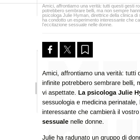
Amici, affrontiamo una verità: tutti questi gesti r
potrebbero sembrare belli, ma non sempre hanno l
psicologa Julie Hyman, direttrice della clinica d
ha condotto un esperimento interessante che ca
l'eccitazione sessuale nelle donne.
Amici, affrontiamo una verità: tutti
infinite potrebbero sembrare belli,
vi aspettate.
La psicologa Julie 
sessuologia e medicina perinatale,
interessante che cambierà il vostr
sessuale
nelle donne.
Julie ha radunato un gruppo di donne