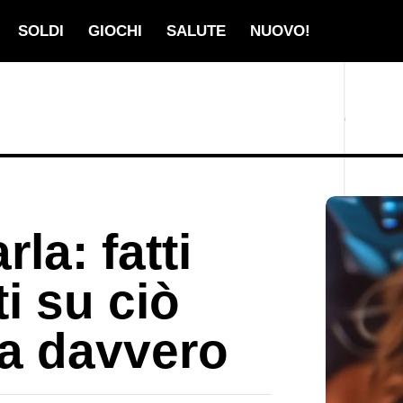
SOLDI
GIOCHI
SALUTE
NUOVO!
la: fatti
i su ciò
a davvero