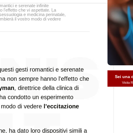
omantici e serenate infinite
'effetto che vi aspettate. La
i sessuologia e medicina perinatale,
mbierà il vostro modo di vedere
 questi gesti romantici e serenate
Sei una
 ma non sempre hanno l'effetto che
Visita
Hyman
, direttrice della clinica di
 ha condotto un esperimento
o modo di vedere
l'eccitazione
, ha dato loro dispositivi simili a