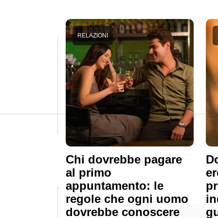
RELAZIONI
Chi dovrebbe pagare
Do
al primo
er
appuntamento: le
pr
regole che ogni uomo
in
dovrebbe conoscere
gu