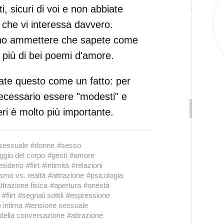
i, sicuri di voi e non abbiate
 che vi interessa davvero.
no ammettere che sapete come
i più di bei poemi d'amore.
ttate questo come un fatto: per
ecessario essere "modesti" e
eri è molto più importante.
 sessuale
#donne
#sesso
ggio del corpo
#gesti
#amore
esiderio
#flirt
#intimità
#relazioni
smo vs. realtà
#attrazione
#psicologia
ttrazione fisica
#apertura
#onestà
#flirt
#segnali sottili
#espressione
 intima
#tensione sessuale
 della conversazione
#attrazione