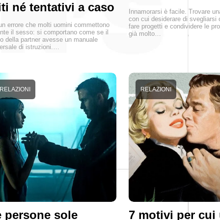
ti né tentativi a caso
Innamorarsi è facile. Trovare u
con cui desiderare di svegliarsi 
un errore che molti uomini commettono
fare progetti e condividere le pro
nte il sesso: si comportano come se il
già molto…
o della partner avesse un manuale
ersale di istruzioni.…
RELAZIONI
RELAZIONI
 persone sole
7 motivi per cui