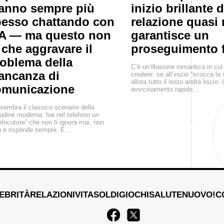
anno sempre più
inizio brillante 
esso chattando con
relazione quasi
IA — ma questo non
garantisce un
 che aggravare il
proseguimento f
oblema della
C’è un’illusione romantica in cui 
ancanza di
credere: se all’inizio “scocca la s
allora tutto il resto andrà liscio.
omunicazione
avvicinamento rapido,…
sembra il classico scenario della
tudine moderna: hai nel telefono un
erlocutore” che non ti ignora mai, non
ga e risponde sempre. E…
EBRITÀ
RELAZIONI
VITA
SOLDI
GIOCHI
SALUTE
NUOVO!
C