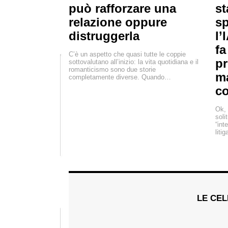
può rafforzare una
st
relazione oppure
sp
distruggerla
l’
fa
C’è un aspetto che quasi tutte le coppie
pr
sottovalutano all’inizio: la vita quotidiana e il
romanticismo sono due storie
m
completamente diverse. Quando…
c
Ok, 
soli
“int
liti
LE CEL