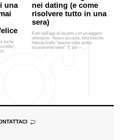
di una
nei dating (e come
 mai
risolvere tutto in una
sera)
elice
Entri nell’app di incontri con un leggero
ottimismo. Nuovo account, foto fresche,
è facile
fiducia livello “questa volta andrà
cintilla”,
sicuramente bene”. E poi —…
 Un
ONTATTACI