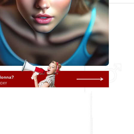
 donna?
 ROXY