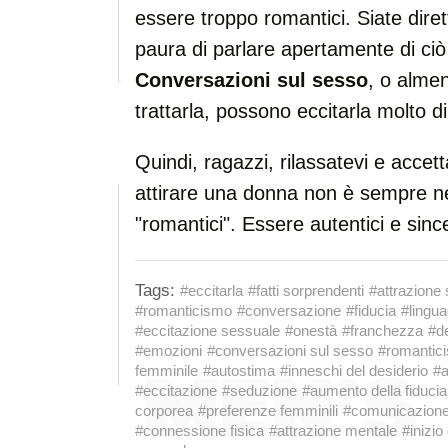
essere troppo romantici. Siate dirett
paura di parlare apertamente di ciò
Conversazioni sul sesso
, o alme
trattarla, possono eccitarla molto d
Quindi, ragazzi, rilassatevi e acce
attirare una donna non è sempre n
"romantici". Essere autentici e sinc
Tags:
#eccitarla
#fatti sorprendenti
#attrazione
#romanticismo
#conversazione
#fiducia
#lingua
#eccitazione sessuale
#onestà
#franchezza
#d
#emozioni
#conversazioni sul sesso
#romantici
femminile
#autostima
#inneschi del desiderio
#a
#eccitazione
#seduzione
#aumento della fiducia
corporea
#preferenze femminili
#comunicazione
#connessione fisica
#attrazione mentale
#inizio