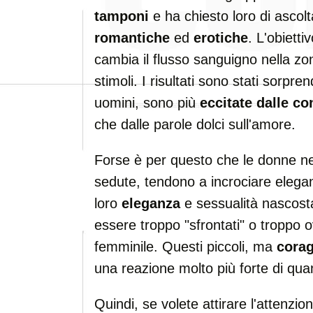
tamponi
e ha chiesto loro di ascolta
romantiche
ed
erotiche
. L'obiett
cambia il flusso sanguigno nella zon
stimoli. I risultati sono stati sorpr
uomini, sono più
eccitate dalle co
che dalle parole dolci sull'amore.
Forse è per questo che le donne ne
sedute, tendono a incrociare eleg
loro
eleganza
e sessualità nascosta
essere troppo "sfrontati" o troppo o
femminile. Questi piccoli, ma
corag
una reazione molto più forte di qua
Quindi, se volete attirare l'attenzi