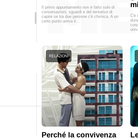
mi
Il primo appuntamento non è fatto solo di
conversazioni, sguardi e del tentativo di
C'è 
capire se tra due persone c'è chimica. A un
dura
certo punto arriva il…
corp
univ
RELAZIONI
Perché la convivenza
Le