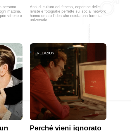
na persona
Anni di cultura del fitness, copertine delle
ogni mattina,
riviste e fotografie perfette sui social network
prie vittorie è
hanno creato l’idea che esista una formula
universale…
RELAZIONI
 un
Perché vieni ignorato