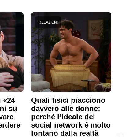
RELAZIONI
 «24
Quali fisici piacciono
rni su
davvero alle donne:
vare
perché l’ideale dei
erdere
social network è molto
lontano dalla realtà