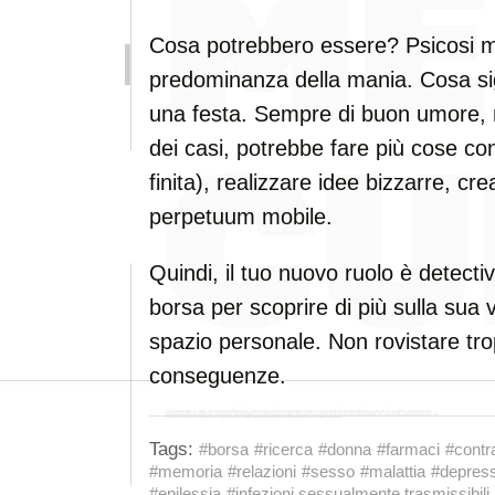
Cosa potrebbero essere? Psicosi 
predominanza della mania. Cosa sig
una festa. Sempre di buon umore, n
dei casi, potrebbe fare più cose 
finita), realizzare idee bizzarre, c
perpetuum mobile.
Quindi, il tuo nuovo ruolo è detect
borsa per scoprire di più sulla sua 
spazio personale. Non rovistare tro
conseguenze.
Tags:
#borsa
#ricerca
#donna
#farmaci
#contr
#memoria
#relazioni
#sesso
#malattia
#depres
#epilessia
#infezioni sessualmente trasmissibili