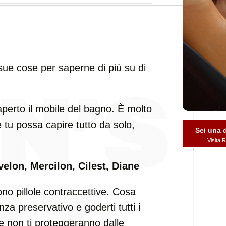
 sue cose per saperne di più su di
aperto il mobile del bagno. È molto
é tu possa capire tutto da solo,
Sei una
Visita
velon, Mercilon, Cilest, Diane
o pillole contraccettive. Cosa
za preservativo e goderti tutti i
se non ti proteggeranno dalle