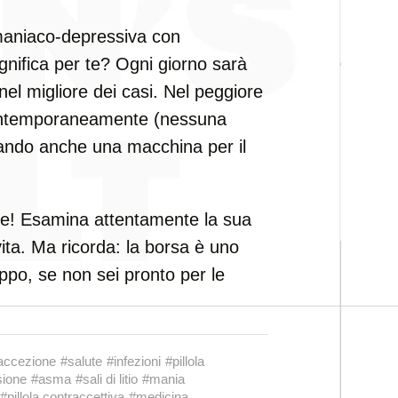
maniaco-depressiva con
nifica per te? Ogni giorno sarà
el migliore dei casi. Nel peggiore
contemporaneamente (nessuna
reando anche una macchina per il
ive! Esamina attentamente la sua
vita. Ma ricorda: la borsa è uno
ppo, se non sei pronto per le
accezione
#salute
#infezioni
#pillola
sione
#asma
#sali di litio
#mania
#pillola contraccettiva
#medicina