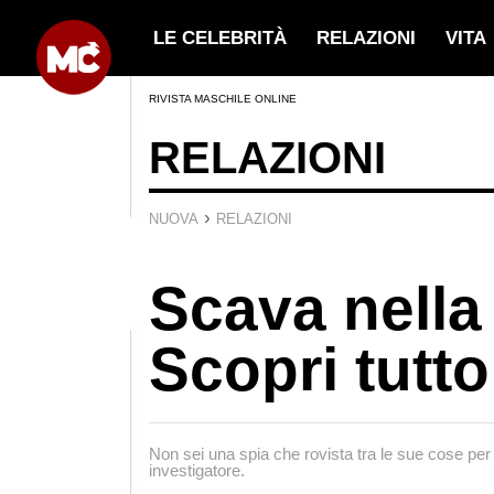
LE CELEBRITÀ
RELAZIONI
VITA
RIVISTA MASCHILE ONLINE
RELAZIONI
›
NUOVA
RELAZIONI
Scava nella
Scopri tutto 
Non sei una spia che rovista tra le sue cose per s
investigatore.