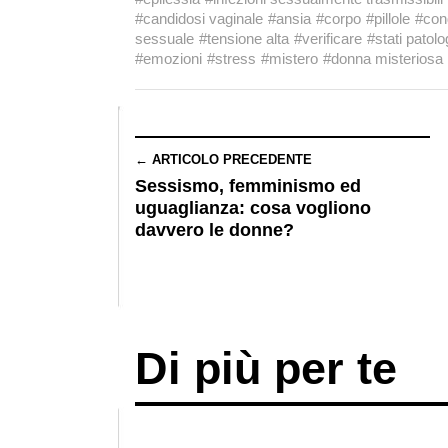
#candidosi vaginale
#ansia
#corpo
#pillole
#cond
sessuale
#tensione alta
#verificare
#stati patolo
#emozioni
#stress
#mistero
#donna misteriosa
← ARTICOLO PRECEDENTE
Sessismo, femminismo ed
uguaglianza: cosa vogliono
davvero le donne?
Di più per te