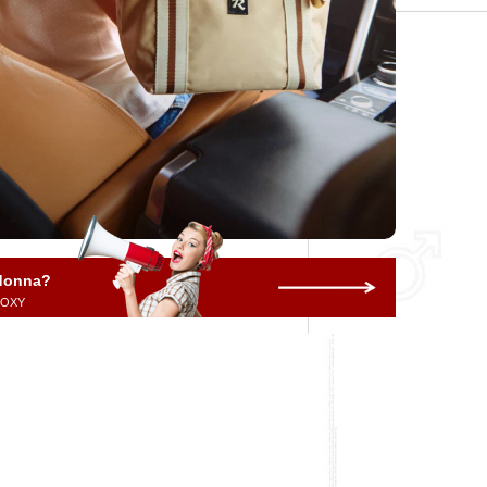
 donna?
 ROXY