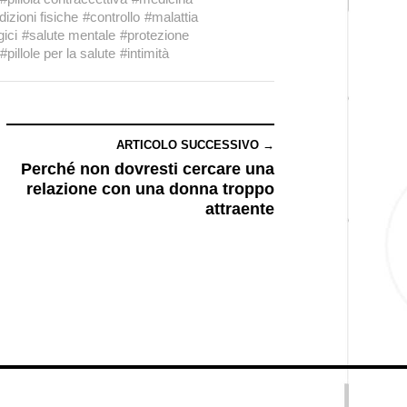
izioni fisiche
#controllo
#malattia
gici
#salute mentale
#protezione
#pillole per la salute
#intimità
ARTICOLO SUCCESSIVO →
Perché non dovresti cercare una
relazione con una donna troppo
attraente