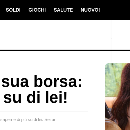
SOLDI
GIOCHI
SALUTE
NUOVO!
 sua borsa:
su di lei!
aperne di più su di lei. Sei un