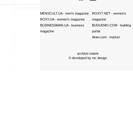
MENSCULT.UA
- men's magazine
ROXY7.NET
- women's
ROXY.UA
- women's magazine
magazine
BUSINESSMAN.UA
- business
BUDUEMO.COM
- building
magazine
portal
4kiev.com
- market
archivio notizie
© developed by
mc design