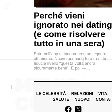
Perché vieni
ignorato nei dating
(e come risolvere
tutto in una sera)
Entri nell’app di incontri con un leggero
ottimismo. Nuovo account, foto fresche,
fiducia livello “questa volta andrà
sicuramente bene”. E poi —…
LE CELEBRITÀ
RELAZIONI
VITA
SALUTE
NUOVO!
CONTAT