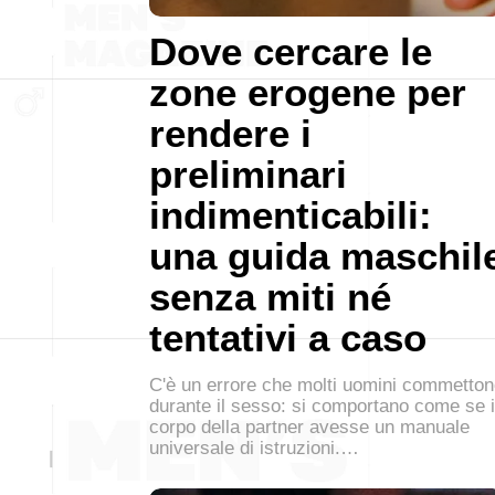
Dove cercare le
zone erogene per
rendere i
preliminari
indimenticabili:
una guida maschil
senza miti né
tentativi a caso
C'è un errore che molti uomini commetto
durante il sesso: si comportano come se i
corpo della partner avesse un manuale
universale di istruzioni.…