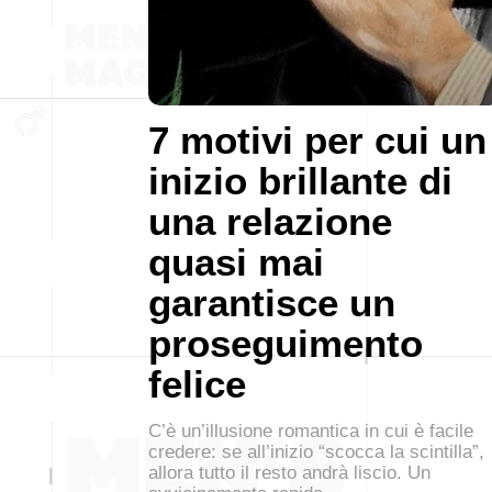
7 motivi per cui un
inizio brillante di
una relazione
quasi mai
garantisce un
proseguimento
felice
C’è un’illusione romantica in cui è facile
credere: se all’inizio “scocca la scintilla”,
allora tutto il resto andrà liscio. Un