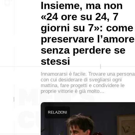
Insieme, ma non
«24 ore su 24, 7
giorni su 7»: come
preservare l’amore
senza perdere se
stessi
Innamorarsi è facile. Trovare una persona
con cui desiderare di svegliarsi ogni
mattina, fare progetti e condividere le
proprie vittorie è già molto…
RELAZIONI