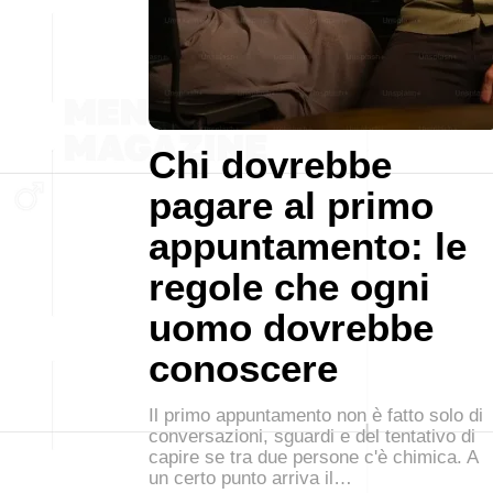
Chi dovrebbe
pagare al primo
appuntamento: le
regole che ogni
uomo dovrebbe
conoscere
Il primo appuntamento non è fatto solo di
conversazioni, sguardi e del tentativo di
capire se tra due persone c'è chimica. A
un certo punto arriva il…