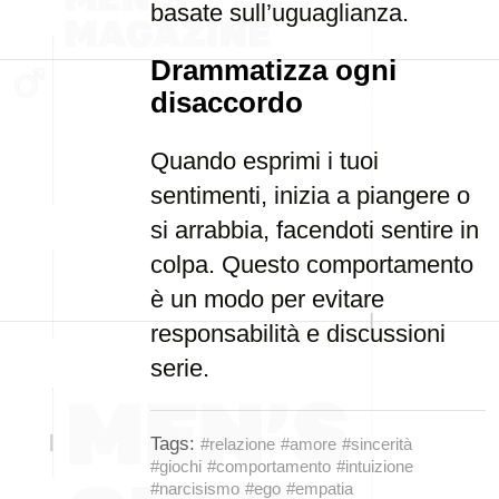
basate sull’uguaglianza.
Drammatizza ogni
disaccordo
Quando esprimi i tuoi
sentimenti, inizia a piangere o
si arrabbia, facendoti sentire in
colpa. Questo comportamento
è un modo per evitare
responsabilità e discussioni
serie.
Tags:
#relazione
#amore
#sincerità
#giochi
#comportamento
#intuizione
#narcisismo
#ego
#empatia