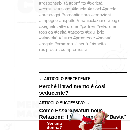
#responsabilità
#conflitto
#serietà
#comunicazione
#fiducia
#azioni
#parole
#messaggi
#romanticismo
#emozioni
#impegno
#rispetto
#manipolazione
#bugie
#segnali
#attenzione
#partner
#relazione
tossica
#lealtà
#ascolto
#equilibrio
#sincerità
#futuro
#promesse
#onestà
#regole
#dramma
#libertà
#rispetto
reciproco
#compromessi
← ARTICOLO PRECEDENTE
Perché il tradimento è così
seducente?
ARTICOLO SUCCESSIVO →
Come Essere Maturi nelle
Relazioni: Il Paradigma del "Basta"
Sei una
donna?