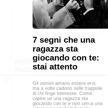
7 segni che una
ragazza sta
giocando con te:
stai attento
Gli uomini amano essere eroi,
ma a volte cadono nelle trappole
di chi finge interesse. Come
capire se una ragazza sta
giocando con te e non cerca una