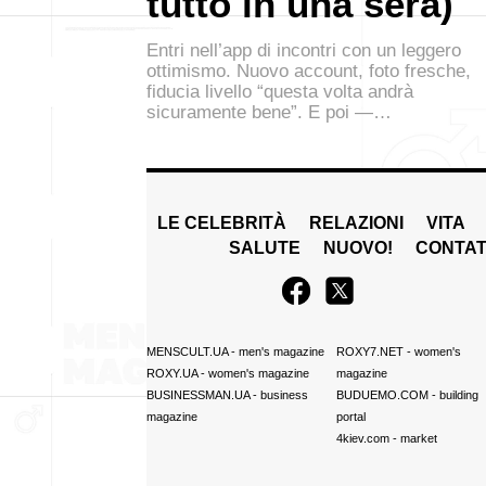
tutto in una sera)
Entri nell’app di incontri con un leggero
ottimismo. Nuovo account, foto fresche,
fiducia livello “questa volta andrà
sicuramente bene”. E poi —…
LE CELEBRITÀ
RELAZIONI
VITA
SALUTE
NUOVO!
CONTAT
MENSCULT.UA
- men's magazine
ROXY7.NET
- women's
ROXY.UA
- women's magazine
magazine
BUSINESSMAN.UA
- business
BUDUEMO.COM
- building
magazine
portal
4kiev.com
- market