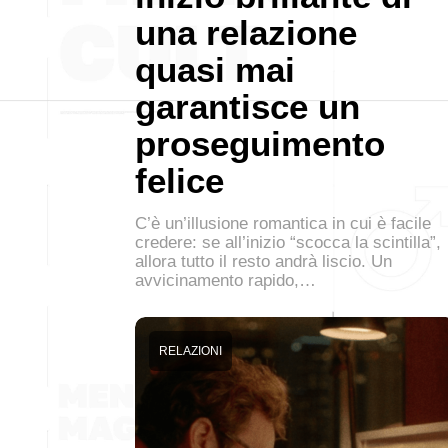
una relazione
quasi mai
garantisce un
proseguimento
felice
C’è un’illusione romantica in cui è facile
credere: se all’inizio “scocca la scintilla”,
allora tutto il resto andrà liscio. Un
avvicinamento rapido,…
RELAZIONI