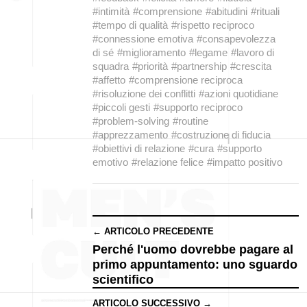
#intimità
#comprensione
#abitudini
#rituali
#tempo di qualità
#rispetto reciproco
#connessione emotiva
#consapevolezza
di sé
#miglioramento
#legame
#lavoro di
squadra
#priorità
#partnership
#crescita
#affetto
#comprensione reciproca
#risoluzione dei conflitti
#azioni quotidiane
#piccoli gesti
#supporto reciproco
#problem-solving
#routine
#apprezzamento
#costruzione di fiducia
#obiettivi di relazione
#cura
#supporto
emotivo
#relazione felice
#impatto positivo
← ARTICOLO PRECEDENTE
Perché l'uomo dovrebbe pagare al
primo appuntamento: uno sguardo
scientifico
ARTICOLO SUCCESSIVO →