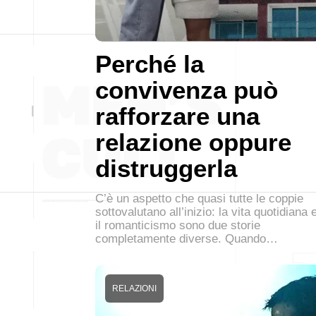
Perché la
convivenza può
rafforzare una
relazione oppure
distruggerla
C’è un aspetto che quasi tutte le coppie
sottovalutano all’inizio: la vita quotidiana 
il romanticismo sono due storie
completamente diverse. Quando…
RELAZIONI