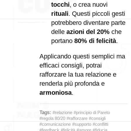
tocchi
, o crea nuovi
rituali
. Questi piccoli gesti
potrebbero diventare parte
delle
azioni del 20%
che
portano
80% di felicità
.
Applicando questi semplici ma
efficaci consigli, potrai
rafforzare la tua relazione e
renderla più profonda e
armoniosa
.
Tags:
#relazione
#principio di Pareto
#regola 80/20
#rafforzare
#consigli
#comunicazione
#supporto
#conflitti
#feedback
#felicità
#amore
#fiducia