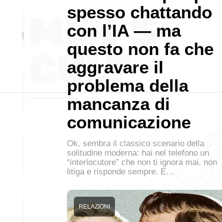
spesso chattando
con l’IA — ma
questo non fa che
aggravare il
problema della
mancanza di
comunicazione
Ok, sembra il classico scenario della
solitudine moderna: hai nel telefono un
“interlocutore” che non ti ignora mai, non
litiga e risponde sempre. E…
RELAZIONI