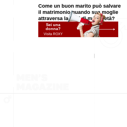
Come un buon marito può salvare
il matrimonio quando sua moglie
attraversa la crisi di mezza età?
Sei una
donna?
Visita ROXY