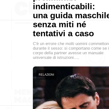
indimenticabili:
una guida maschil
senza miti né
tentativi a caso
C'è un errore che molti uomini commetto
durante il sesso: si comportano come se i
corpo della partner avesse un manuale
universale di istruzioni.…
RELAZIONI