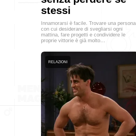
stessi
Innamorarsi è facile. Trovare una persona
con cui desiderare di svegliarsi ogni
mattina, fare progetti e condividere le
proprie vittorie è già molto…
RELAZIONI