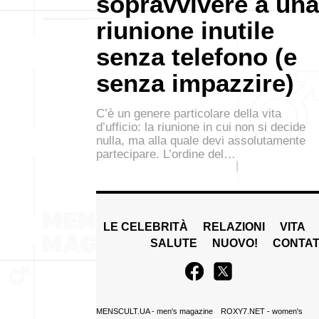
sopravvivere a una
riunione inutile
senza telefono (e
senza impazzire)
C’è un genere particolare della vita
d’ufficio: la riunione in cui non si decide
nulla, ma alla quale devi assolutamente
partecipare. L’ordine del…
LE CELEBRITÀ
RELAZIONI
VITA
SALUTE
NUOVO!
CONTAT
MENSCULT.UA
- men's magazine
ROXY7.NET
- women's