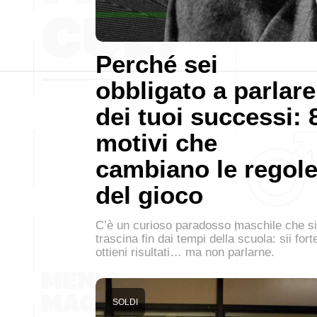
Perché sei
obbligato a parlare
dei tuoi successi: 
motivi che
cambiano le regol
del gioco
C’è un curioso paradosso maschile che si
trascina fin dai tempi della scuola: sii fort
ottieni risultati… ma non parlarne.
SOLDI