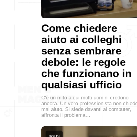
Come chiedere
aiuto ai colleghi
senza sembrare
debole: le regole
che funzionano in
qualsiasi ufficio
C'è un mito a cui molti uomini credono
ancora. Un vero professionista non chied
mai aiuto. Si siede davanti al computer,
affronta il problema…
SOLDI