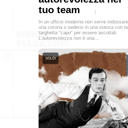
tuo team
In un ufficio moderno non serve indossar
una corona o sedersi in una stanza con la
targhetta “capo” per essere ascoltati.
L’autorevolezza non è una…
SOLDI