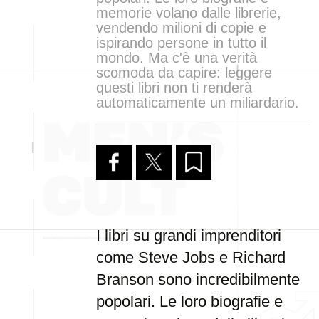
memorie volano dalle librerie,
vendendo milioni di copie e
ispirando persone in tutto il
mondo. Ma c'è una verità
scomoda da capire: leggere
questi libri non ti renderà
automaticamente un miliardario.
I libri su grandi imprenditori
come Steve Jobs e Richard
Branson sono incredibilmente
popolari. Le loro biografie e