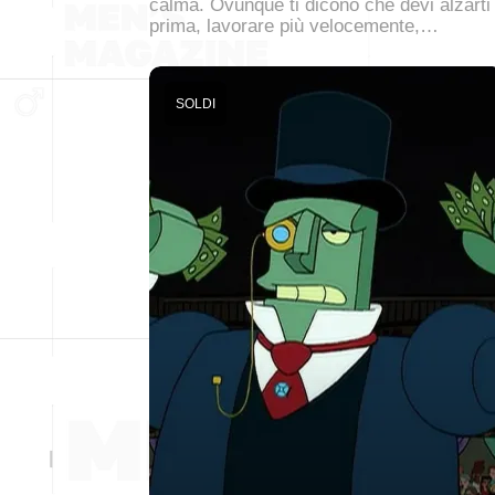
calma. Ovunque ti dicono che devi alzarti
prima, lavorare più velocemente,…
SOLDI