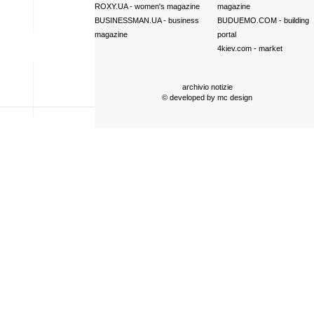
ROXY.UA
- women's magazine
magazine
BUSINESSMAN.UA
- business
BUDUEMO.COM
- building
magazine
portal
4kiev.com
- market
archivio notizie
© developed by
mc design