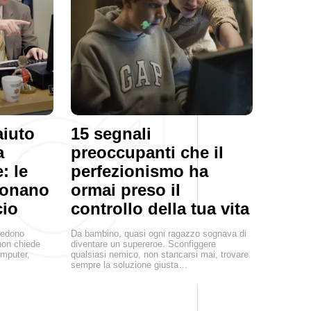
aiuto
15 segnali
a
preoccupanti che il
: le
perfezionismo ha
ionano
ormai preso il
cio
controllo della tua vita
credono
Da bambino, quasi ogni ragazzo sognava di
non chiede
diventare un supereroe. Sconfiggere
omputer,
qualsiasi nemico, non stancarsi mai, trovare
sempre la soluzione giusta…