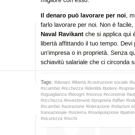
migliore con esso.
Il denaro può lavorare per noi
, m
farlo lavorare per noi. Non è facile,
Naval Ravikant
che si applica qui 
libertà affittando il tuo tempo. Dev
un'impresa o in proprietà. Senza qu
schiavitù salariale che ci circonda sa
Tags:
#denaro
#libertà
#costruzione sociale
#l
#scambio
#ricchezza
#identità
#potere
#soprav
#uguaglianza
#bisogni
#risorsa
#economia
#aut
#ricchezza
#investimenti
#proprietà
#affari
#ind
#scambio
#astrazione
#interazione
#relazioni 
transazionale
#sistema
#manipolazione
#patrim
#sicurezza
#rischi