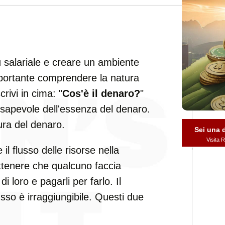
tù salariale e creare un ambiente
importante comprendere la natura
rivi in cima: "
Cos'è il denaro?
"
onsapevole dell'essenza del denaro.
ura del denaro.
Sei una
Visita
l flusso delle risorse nella
ttenere che qualcuno faccia
 loro e pagarli per farlo. Il
usso è irraggiungibile. Questi due