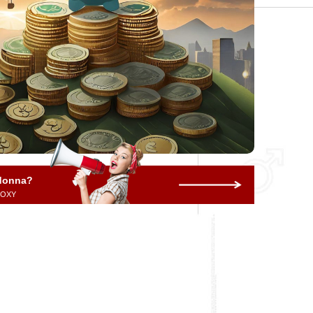
 donna?
 ROXY