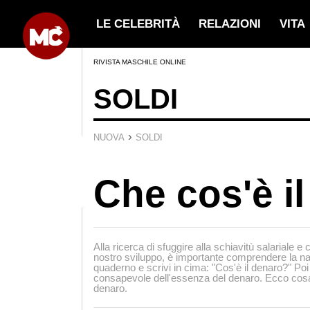
LE CELEBRITÀ
RELAZIONI
VITA
RIVISTA MASCHILE ONLINE
SOLDI
›
NUOVA
SOLDI
Che cos'è i
Alla ricerca di sfuggire alla schiavitù salariale e
nostro sviluppo, è importante comprendere la na
quaderno e scrivi in cima: "Cos'è il denaro?" Poi r
consapevole dell'essenza del denaro. Ecco cosa 
denaro.