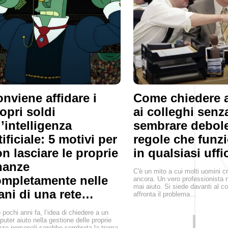
nviene affidare i
Come chiedere 
opri soldi
ai colleghi senz
l’intelligenza
sembrare debole
tificiale: 5 motivi per
regole che funz
n lasciare le proprie
in qualsiasi uffi
nanze
C'è un mito a cui molti uomini 
mpletamente nelle
ancora. Un vero professionista 
mai aiuto. Si siede davanti al c
ni di una rete…
affronta il problema…
 pochi anni fa, l’idea di chiedere a un
uter aiuto nella gestione delle proprie
nze personali sarebbe sembrata la trama