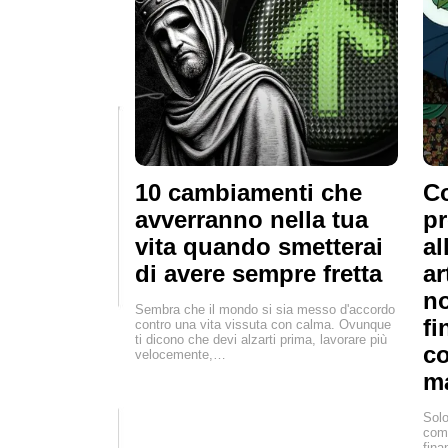
10 cambiamenti che
Co
avverranno nella tua
pr
vita quando smetterai
al
di avere sempre fretta
ar
no
Sembra che il mondo si sia messo d'accordo
fi
contro una vita vissuta con calma. Ovunque
ti dicono che devi alzarti prima, lavorare più
co
velocemente,…
ma
Solo
comp
fina