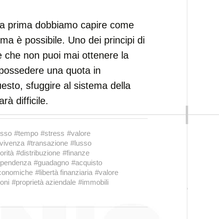
a prima dobbiamo capire come
 ma è possibile. Uno dei principi di
è che non puoi mai ottenere la
i possedere una quota in
esto, sfuggire al sistema della
rà difficile.
usso
#tempo
#stress
#valore
vivenza
#transazione
#lusso
orità
#distribuzione
#finanze
ipendenza
#guadagno
#acquisto
economiche
#libertà finanziaria
#valore
oni
#proprietà aziendale
#immobili