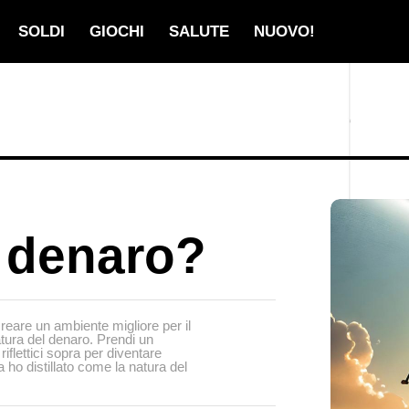
SOLDI
GIOCHI
SALUTE
NUOVO!
l denaro?
 creare un ambiente migliore per il
tura del denaro. Prendi un
iflettici sopra per diventare
ho distillato come la natura del