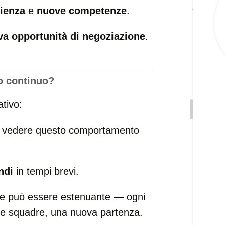
ienza
e
nuove competenze
.
a opportunità di negoziazione
.
o continuo?
tivo:
no vedere questo comportamento
ndi
in tempi brevi.
e può essere estenuante — ogni
ve squadre, una nuova partenza.