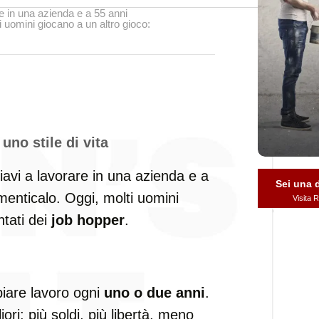
are in una azienda e a 55 anni
i uomini giocano a un altro gioco:
no stile di vita
iziavi a lavorare in una azienda e a
Sei una
imenticalo. Oggi, molti uomini
Visita
ntati dei
job hopper
.
biare lavoro ogni
uno o due anni
.
ori: più soldi, più libertà, meno