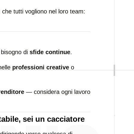
 che tutti vogliono nel loro team:
a bisogno di
sfide continue
.
nelle
professioni creative
o
enditore
— considera ogni lavoro
abile, sei un
cacciatore
dirigendo verso qualcosa di