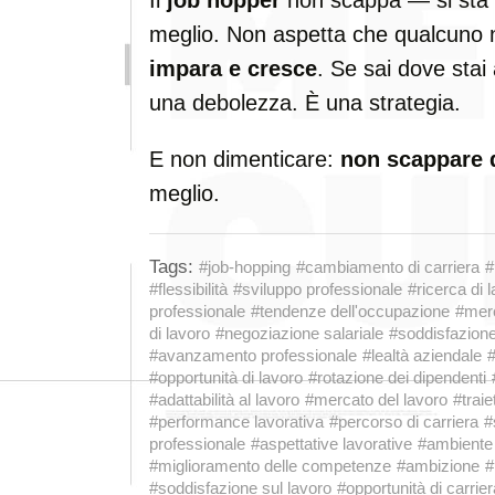
meglio. Non aspetta che qualcuno n
impara e cresce
. Se sai dove sta
una debolezza. È una strategia.
E non dimenticare:
non scappare d
meglio.
Tags:
#job-hopping
#cambiamento di carriera
#
#flessibilità
#sviluppo professionale
#ricerca di 
professionale
#tendenze dell'occupazione
#merc
di lavoro
#negoziazione salariale
#soddisfazione
#avanzamento professionale
#lealtà aziendale
#
#opportunità di lavoro
#rotazione dei dipendenti
#adattabilità al lavoro
#mercato del lavoro
#traie
#performance lavorativa
#percorso di carriera
#
professionale
#aspettative lavorative
#ambiente 
#miglioramento delle competenze
#ambizione
#
#soddisfazione sul lavoro
#opportunità di carrier