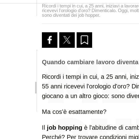
Ricordi i tempi in cui, a 25 anni, iniziavi a lavor
ricevevi l'orologio d'oro? Dimenticalo. Oggi, molt
sono diventati dei job hopper.
Quando cambiare lavoro diventa u
Ricordi i tempi in cui, a 25 anni, in
55 anni ricevevi l'orologio d'oro? D
giocano a un altro gioco: sono dive
Ma cos'è esattamente?
Il
job hopping
è l'abitudine di cam
Perché? Per trovare condizioni migli