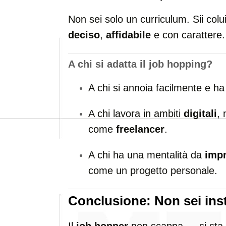
Non sei solo un curriculum. Sii colui
deciso
,
affidabile
e con carattere.
A chi si adatta il
job hopping
?
A chi si annoia facilmente e h
A chi lavora in ambiti
digitali
, 
come
freelancer
.
A chi ha una mentalità da
impr
come un progetto personale.
Conclusione: Non sei inst
Il
job hopper
non scappa — si sta 