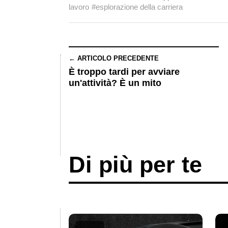
lavoro
#esplorazione della carriera
← ARTICOLO PRECEDENTE
È troppo tardi per avviare
un'attività? È un mito
Di più per te