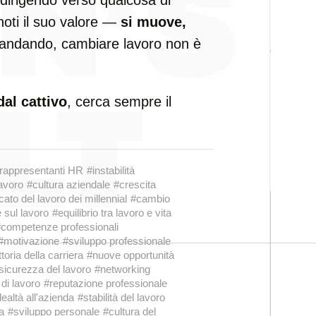
oti il suo valore —
si muove,
i andando, cambiare lavoro non è
al cattivo
, cerca sempre il
rappresentanti HR
#instabilità
lavoro
#cultura aziendale
#crescita
ato del lavoro dei millennial
#cambio
 sul lavoro
#equilibrio tra lavoro e vita
competenze professionali
#motivazione
#sviluppo professionale
ttoria della carriera
#nuove opportunità
sicurezza del lavoro
#networking
di lavoro
#reputazione professionale
lealtà all'azienda
#stabilità del lavoro
a
#sviluppo personale
#cultura del