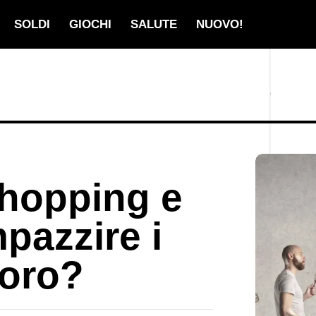
SOLDI
GIOCHI
SALUTE
NUOVO!
 hopping e
pazzire i
voro?