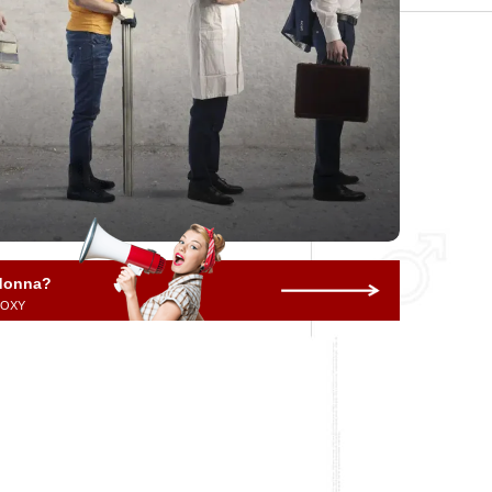
 donna?
 ROXY