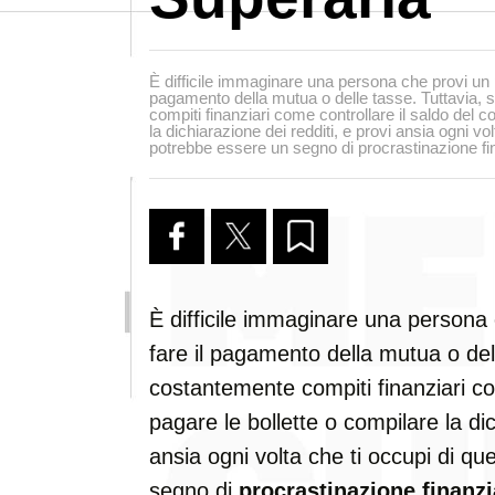
È difficile immaginare una persona che provi un 
pagamento della mutua o delle tasse. Tuttavia, 
compiti finanziari come controllare il saldo del c
la dichiarazione dei redditi, e provi ansia ogni vo
potrebbe essere un segno di procrastinazione fin
È difficile immaginare una persona
fare il pagamento della mutua o dell
costantemente compiti finanziari co
pagare le bollette o compilare la dic
ansia ogni volta che ti occupi di q
segno di
procrastinazione finanzi