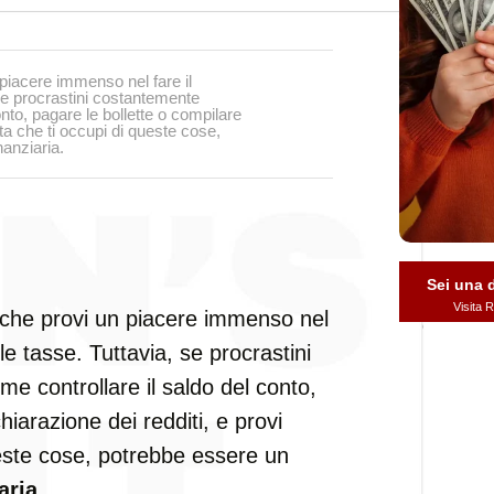
piacere immenso nel fare il
se procrastini costantemente
onto, pagare le bollette o compilare
lta che ti occupi di queste cose,
anziaria.
Sei una
Visita
 che provi un piacere immenso nel
e tasse. Tuttavia, se procrastini
me controllare il saldo del conto,
hiarazione dei redditi, e provi
ueste cose, potrebbe essere un
aria
.