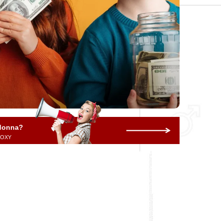
 donna?
 ROXY