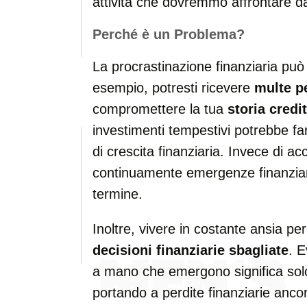
attività che dovremmo affrontare d
Perché è un Problema?
La procrastinazione finanziaria può 
esempio, potresti ricevere
multe pe
compromettere la tua
storia credit
investimenti tempestivi potrebbe fa
di crescita finanziaria. Invece di ac
continuamente emergenze finanziar
termine.
Inoltre, vivere in costante ansia pe
decisioni finanziarie sbagliate
. E
a mano che emergono significa solo
portando a perdite finanziarie anco