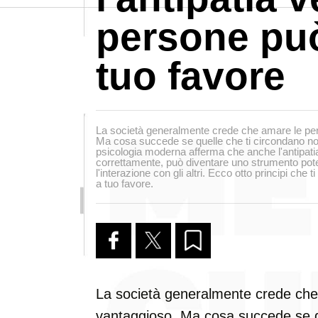
persone può
tuo favore
La società generalmente crede che amare le per
Ma cosa succede se quelle che ti circondano no
psicologia moderna afferma che anche l'antipatia
correttamente, può diventare uno strumento pote
l'interazione con gli altri. Ecco otto principi che 
a tuo favore.
La società generalmente crede che
vantaggioso. Ma cosa succede se q