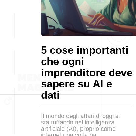
5 cose importanti
che ogni
imprenditore deve
sapere su AI e
dati
Il mondo degli affari di oggi si
sta tuffando nel intelligenza
artificiale (AI), proprio come
internet una volta ha