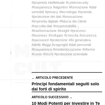
#proprietà intellettuale
#cybersecurity
#trasparenza
#algoritmi
#formazione
#dati
sensibili
#privacy
#tecnologia
#azienda
#protezione dei dati
#innovazione
#impronta digitale
#fiducia dei clienti
#raccolta dati
#responsabilità
#trasformazione
#insight
#processi
#business
#sviluppo
#crescita
#sicurezza
#password
#protezione
#AI generativa
#diritti
#leggi
#copyright
#dati personali
#trasparenza
#modernizzazione
#riforme
#costo
#rischi
#protezione aziendale
← ARTICOLO PRECEDENTE
Principi fondamentali seguiti solo
dai forti di spirito
ARTICOLO SUCCESSIVO →
10 Modi Potenti per Investire in Te