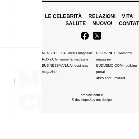
LE CELEBRITÀ
RELAZIONI
VITA
SALUTE
NUOVO!
CONTAT
MENSCULT.UA
- men's magazine
ROXY7.NET
- women's
ROXY.UA
- women's magazine
magazine
BUSINESSMAN.UA
- business
BUDUEMO.COM
- building
magazine
portal
4kiev.com
- market
archivio notizie
© developed by
mc design