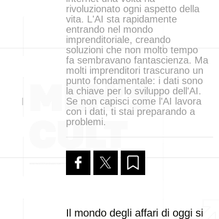
rivoluzionato ogni aspetto della
vita. L'AI sta rapidamente
entrando nel mondo
imprenditoriale, creando
soluzioni che non molto tempo
fa sembravano fantascienza. Ma
molti imprenditori trascurano un
punto fondamentale: i dati sono
la chiave per lo sviluppo dell'AI.
Se non capisci come l'AI lavora
con i dati, ti stai preparando a
problemi.
Il mondo degli affari di oggi si