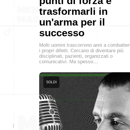
punti di forza e
trasformarli in
un'arma per il
successo
Molti uomini trascorrono anni a combatter
i propri difetti. Cercano di diventare più
disciplinati, pazienti, organizzati o
comunicativi. Ma spesso…
SOLDI