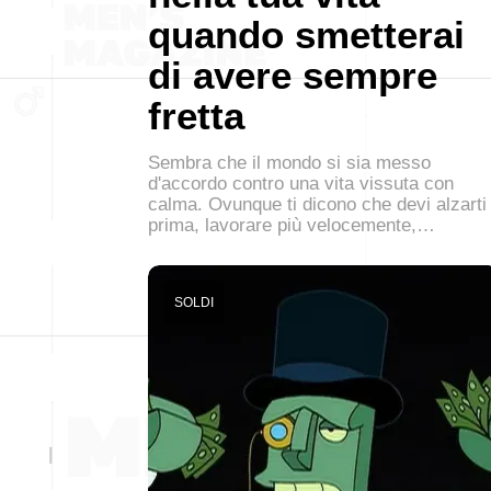
quando smetterai
di avere sempre
fretta
Sembra che il mondo si sia messo
d'accordo contro una vita vissuta con
calma. Ovunque ti dicono che devi alzarti
prima, lavorare più velocemente,…
SOLDI