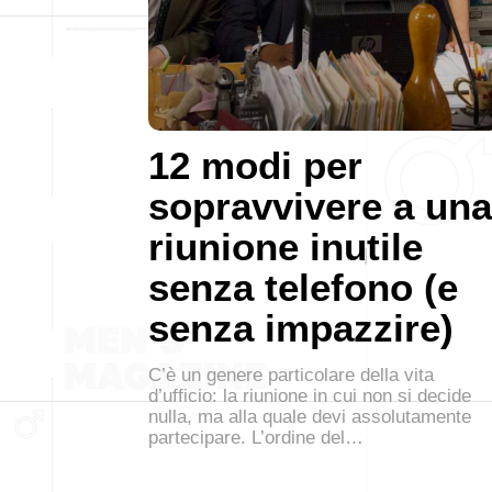
12 modi per
sopravvivere a una
riunione inutile
senza telefono (e
senza impazzire)
C’è un genere particolare della vita
d’ufficio: la riunione in cui non si decide
nulla, ma alla quale devi assolutamente
partecipare. L’ordine del…