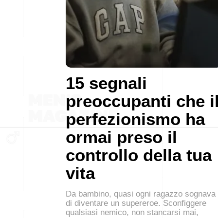
15 segnali
preoccupanti che i
perfezionismo ha
ormai preso il
controllo della tua
vita
Da bambino, quasi ogni ragazzo sognava
di diventare un supereroe. Sconfiggere
qualsiasi nemico, non stancarsi mai,