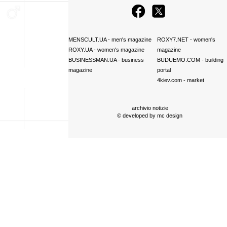
MENSCULT.UA
- men's magazine
ROXY7.NET
- women's
ROXY.UA
- women's magazine
magazine
BUSINESSMAN.UA
- business
BUDUEMO.COM
- building
magazine
portal
4kiev.com
- market
archivio notizie
© developed by
mc design