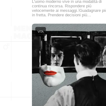
L'uomo moderno vive in una modalità di
continua rincorsa. Rispondere più
velocemente ai messaggi. Guadagnare pi
in fretta. Prendere decisioni più…
VITA