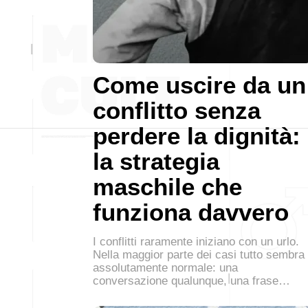
Come uscire da un
conflitto senza
perdere la dignità:
la strategia
maschile che
funziona davvero
I conflitti raramente iniziano con un urlo.
Nella maggior parte dei casi tutto sembra
assolutamente normale: una
conversazione qualunque, una frase…