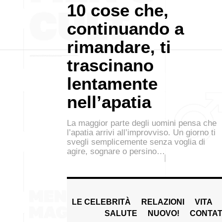
10 cose che,
continuando a
rimandare, ti
trascinano
lentamente
nell’apatia
La maggior parte degli uomini pensa che
l’apatia arrivi all’improvviso. Un giorno ti
svegli semplicemente senza voglia di
agire, sognare o persino…
LE CELEBRITÀ
RELAZIONI
VITA
SALUTE
NUOVO!
CONTAT