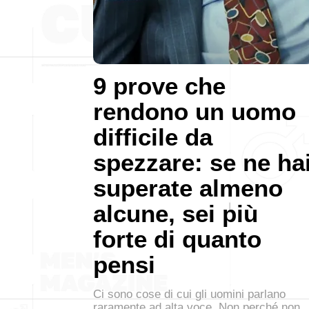
9 prove che
rendono un uomo
difficile da
spezzare: se ne ha
superate almeno
alcune, sei più
forte di quanto
pensi
Ci sono cose di cui gli uomini parlano
raramente ad alta voce. Non perché non