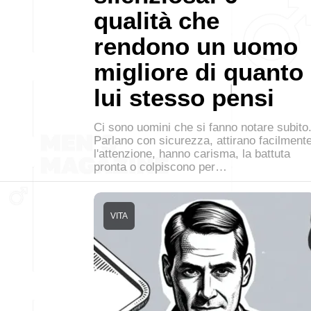
qualità che
rendono un uomo
migliore di quanto
lui stesso pensi
Ci sono uomini che si fanno notare subito
Parlano con sicurezza, attirano facilment
l'attenzione, hanno carisma, la battuta
pronta o colpiscono per…
VITA