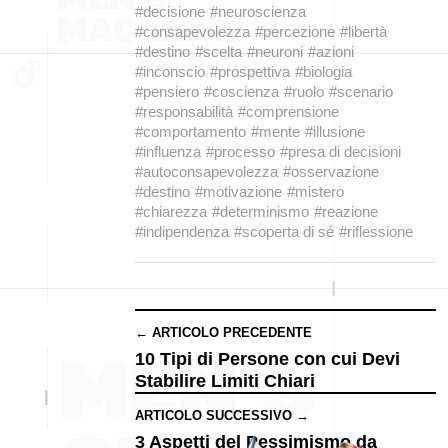
#decisione
#neuroscienza
#consapevolezza
#percezione
#libertà
#destino
#scelta
#neuroni
#azioni
#inconscio
#prospettiva
#biologia
#pensiero
#coscienza
#ruolo
#scenario
#responsabilità
#comprensione
#comportamento
#mente
#illusione
#influenza
#processo
#presa di decisioni
#autoconsapevolezza
#osservazione
#destino
#motivazione
#mistero
#chiarezza
#determinismo
#reazione
#indipendenza
#scoperta di sé
#riflessione
← ARTICOLO PRECEDENTE
10 Tipi di Persone con cui Devi
Stabilire Limiti Chiari
ARTICOLO SUCCESSIVO →
3 Aspetti del Pessimismo da