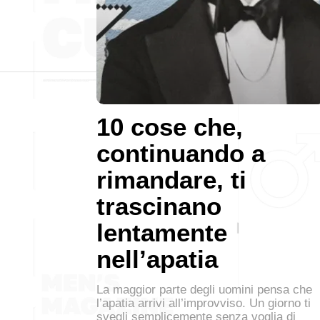
10 cose che,
continuando a
rimandare, ti
trascinano
lentamente
nell’apatia
La maggior parte degli uomini pensa che
l’apatia arrivi all’improvviso. Un giorno ti
svegli semplicemente senza voglia di