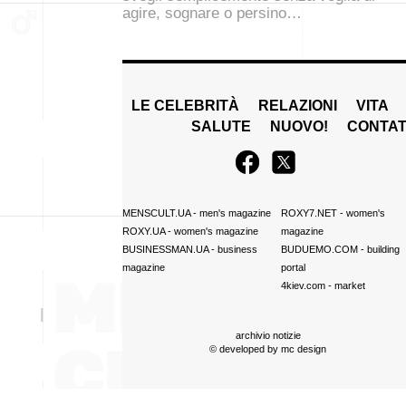
agire, sognare o persino…
LE CELEBRITÀ
RELAZIONI
VITA
SALUTE
NUOVO!
CONTAT
MENSCULT.UA
- men's magazine
ROXY7.NET
- women's
ROXY.UA
- women's magazine
magazine
BUSINESSMAN.UA
- business
BUDUEMO.COM
- building
magazine
portal
4kiev.com
- market
archivio notizie
© developed by
mc design