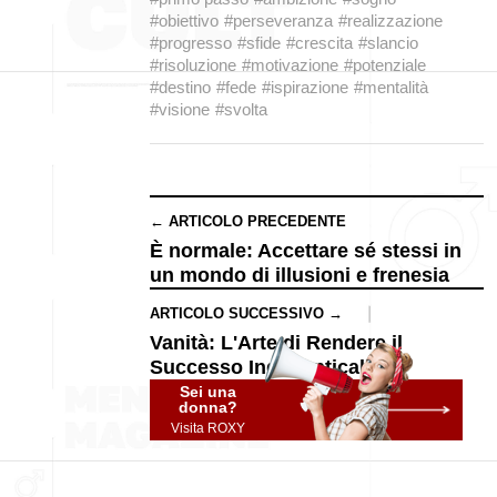
#obiettivo
#perseveranza
#realizzazione
#progresso
#sfide
#crescita
#slancio
#risoluzione
#motivazione
#potenziale
#destino
#fede
#ispirazione
#mentalità
#visione
#svolta
← ARTICOLO PRECEDENTE
È normale: Accettare sé stessi in
un mondo di illusioni e frenesia
ARTICOLO SUCCESSIVO →
Vanità: L'Arte di Rendere il
Successo Indimenticabile
Sei una
donna?
Visita ROXY