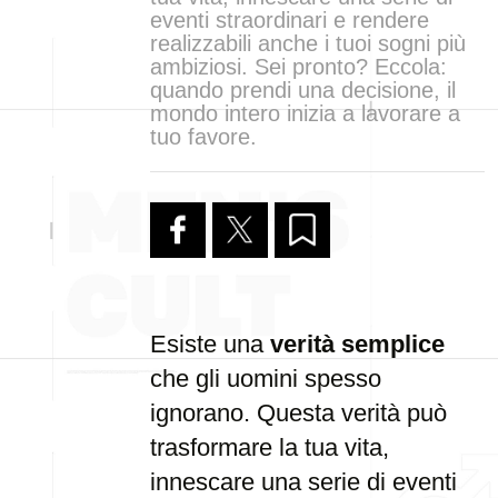
eventi straordinari e rendere
realizzabili anche i tuoi sogni più
ambiziosi. Sei pronto? Eccola:
quando prendi una decisione, il
mondo intero inizia a lavorare a
tuo favore.
Esiste una
verità semplice
che gli uomini spesso
ignorano. Questa verità può
trasformare la tua vita,
innescare una serie di eventi