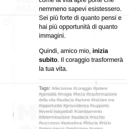
nemmeno sapevi esistessero.
Sei più forte di quanto pensi e
hai più opportunità di quanto
immagini.
Quindi, amico mio,
inizia
subito
. Il coraggio trasformerà
la tua vita.
Tags:
#decisione
#coraggio
#potere
#genialità
#magia
#forza
#trasformazione
della vita
#audacia
#azione
#iniziare ora
#opportunità
#provvidenza
#supporto
#eventi inaspettati
#cambiamento
#determinazione
#audacia
#rischio
#successo
#autostima
#fiducia
#inizio
#primo passo
#ambizione
#sogno