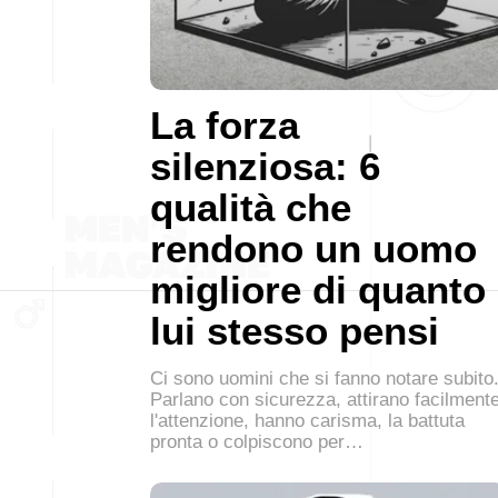
La forza
silenziosa: 6
qualità che
rendono un uomo
migliore di quanto
lui stesso pensi
Ci sono uomini che si fanno notare subito
Parlano con sicurezza, attirano facilment
l'attenzione, hanno carisma, la battuta
pronta o colpiscono per…