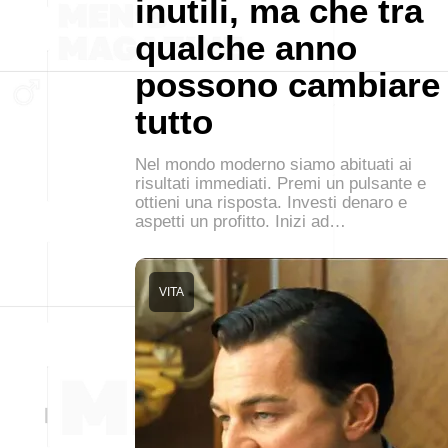
inutili, ma che tra
qualche anno
possono cambiare
tutto
Nel mondo moderno siamo abituati ai
risultati immediati. Premi un pulsante e
ottieni una risposta. Investi denaro e
aspetti un profitto. Inizi ad…
VITA