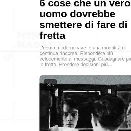
6 cose che un vero
uomo dovrebbe
smettere di fare di
fretta
L'uomo moderno vive in una modalità di
continua rincorsa. Rispondere più
velocemente ai messaggi. Guadagnare pi
in fretta. Prendere decisioni più…
VITA