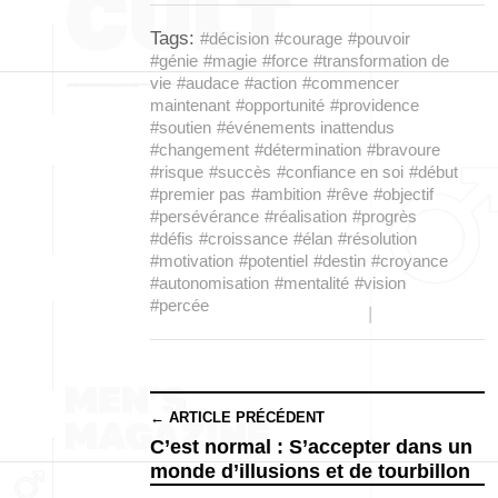
Tags:
#décision
#courage
#pouvoir
#génie
#magie
#force
#transformation de
vie
#audace
#action
#commencer
maintenant
#opportunité
#providence
#soutien
#événements inattendus
#changement
#détermination
#bravoure
#risque
#succès
#confiance en soi
#début
#premier pas
#ambition
#rêve
#objectif
#persévérance
#réalisation
#progrès
#défis
#croissance
#élan
#résolution
#motivation
#potentiel
#destin
#croyance
#autonomisation
#mentalité
#vision
#percée
← ARTICLE PRÉCÉDENT
C’est normal : S’accepter dans un
monde d’illusions et de tourbillon