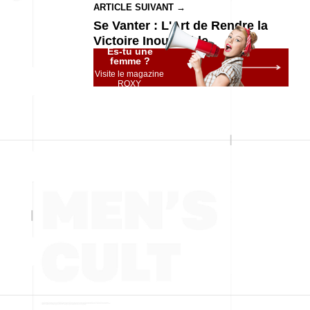
ARTICLE SUIVANT →
Se Vanter : L'Art de Rendre la
Victoire Inoubliable
Es-tu une
femme ?
Visite le magazine
ROXY