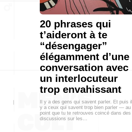
20 phrases qui
t’aideront à te
“désengager”
élégamment d’une
conversation avec
un interlocuteur
trop envahissant
Il y a des gens qui savent parler. Et puis i
y a ceux qui savent trop bien parler — au
point que tu te retrouves coincé dans des
discussions sur les…