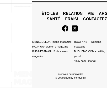
ÉTOILES
RELATION
VIE
ARG
SANTÉ
FRAIS!
CONTACTE
MENSCULT.UA
- men's magazine
ROXY7.NET
- women's
ROXY.UA
- women's magazine
magazine
BUSINESSMAN.UA
- business
BUDUEMO.COM
- building
magazine
portal
4kiev.com
- market
archives de nouvelles
© developed by
mc design