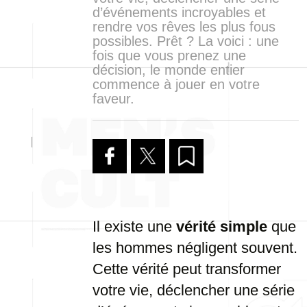
d’événements incroyables et
rendre vos rêves les plus fous
possibles. Prêt ? La voici : une
fois que vous prenez une
décision, le monde entier
commence à jouer en votre
faveur.
Il existe une
vérité simple
que
les hommes négligent souvent.
Cette vérité peut transformer
votre vie, déclencher une série