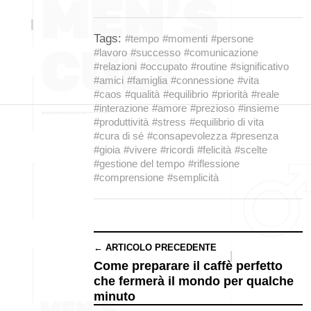
Tags:
#tempo
#momenti
#persone
#lavoro
#successo
#comunicazione
#relazioni
#occupato
#routine
#significativo
#amici
#famiglia
#connessione
#vita
#caos
#qualità
#equilibrio
#priorità
#reale
#interazione
#amore
#prezioso
#insieme
#produttività
#stress
#equilibrio di vita
#cura di sé
#consapevolezza
#presenza
#gioia
#vivere
#ricordi
#felicità
#scelte
#gestione del tempo
#riflessione
#comprensione
#semplicità
← ARTICOLO PRECEDENTE
Come preparare il caffè perfetto
che fermerà il mondo per qualche
minuto