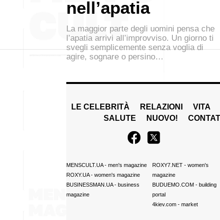
nell’apatia
La maggior parte degli uomini pensa che
l’apatia arrivi all’improvviso. Un giorno ti
svegli semplicemente senza voglia di
agire, sognare o persino…
LE CELEBRITÀ
RELAZIONI
VITA
SALUTE
NUOVO!
CONTAT
MENSCULT.UA
- men's magazine
ROXY7.NET
- women's
ROXY.UA
- women's magazine
magazine
BUSINESSMAN.UA
- business
BUDUEMO.COM
- building
magazine
portal
4kiev.com
- market