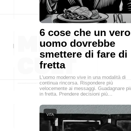
6 cose che un vero
uomo dovrebbe
smettere di fare di
fretta
L'uomo moderno vive in una modalità di
continua rincorsa. Rispondere più
velocemente ai messaggi. Guadagnare pi
in fretta. Prendere decisioni più…
VITA