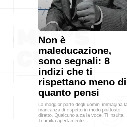
Non è
maleducazione,
sono segnali: 8
indizi che ti
rispettano meno di
quanto pensi
La maggior parte degli uomini immagina l
mancanza di rispetto in modo piuttosto
diretto. Qualcuno alza la voce. Ti insulta.
Ti umilia apertamente.…