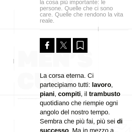
la cosa più importante: le
persone. Quelle che ci sono
care. Quelle che rendono la vita
reale.
La corsa eterna. Ci
partecipiamo tutti:
lavoro
,
piani
,
compiti
, il
trambusto
quotidiano che riempie ogni
angolo del nostro tempo.
Sembra che più fai, più sei
di
successo
. Ma in mezzo a