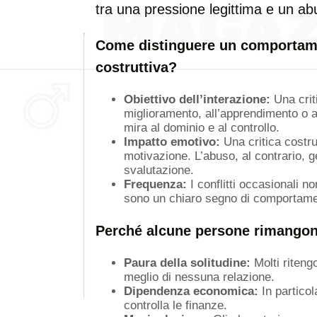
tra una pressione legittima e un 
Come distinguere un comportame
costruttiva?
Obiettivo dell’interazione:
Una criti
miglioramento, all’apprendimento o a
mira al dominio e al controllo.
Impatto emotivo:
Una critica costru
motivazione. L’abuso, al contrario, 
svalutazione.
Frequenza:
I conflitti occasionali n
sono un chiaro segno di comportame
Perché alcune persone rimangono
Paura della solitudine:
Molti riteng
meglio di nessuna relazione.
Dipendenza economica:
In particol
controlla le finanze.