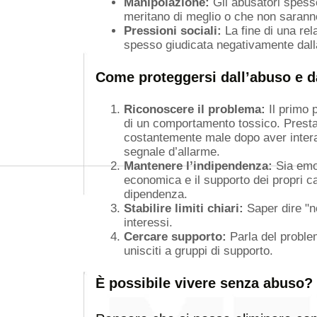
Manipolazione:
Gli abusatori spess
meritano di meglio o che non saranno 
Pressioni sociali:
La fine di una re
spesso giudicata negativamente dall
Come proteggersi dall’abuso e d
Riconoscere il problema:
Il primo 
di un comportamento tossico. Presta 
costantemente male dopo aver intera
segnale d’allarme.
Mantenere l’indipendenza:
Sia emot
economica e il supporto dei propri ca
dipendenza.
Stabilire limiti chiari:
Saper dire "n
interessi.
Cercare supporto:
Parla del problem
unisciti a gruppi di supporto.
È possibile vivere senza abuso?