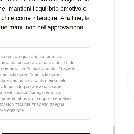
ne, mantieni l’equilibrio emotivo e
n chi e come interagire. Alla fine, la
e tue mani, non nell’approvazione
uso psicologico
#abuso emotivo
amento tossico
#relazioni
#tattiche di
ione emotiva
#critica
#confini
#rispetto
 manipolazione
#manipolazione
tale
#autocura
#confini personali
rollo psicologico
#relazioni sane
amenti tossici
#disagio emotivo
tamento abusivo
#supporto emotivo
 tossico
#fiducia
#rispetto
#segnali
o-protezione