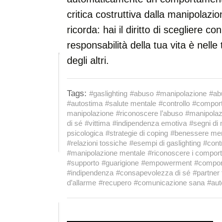
critica costruttiva dalla manipolazio
ricorda: hai il diritto di scegliere co
responsabilità della tua vita è nell
degli altri.
Tags:
#gaslighting
#abuso
#manipolazione
#ab
#autostima
#salute mentale
#controllo
#comport
manipolazione
#riconoscere l’abuso
#manipolaz
di sé
#vittima
#indipendenza emotiva
#segni di
psicologica
#strategie di coping
#benessere men
#relazioni tossiche
#esempi di gaslighting
#cont
#manipolazione mentale
#riconoscere i comport
#supporto
#guarigione
#empowerment
#compor
#indipendenza
#consapevolezza di sé
#partner
d’allarme
#recupero
#comunicazione sana
#aut