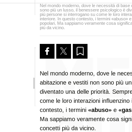
Nel mondo moderno, dove le necessità di base c
sono più un lusso, il benessere psicologico è div
più persone si interrogano su come le loro interazi
interiore. In questo contesto, i termini «abuso» e
popolari. Ma sappiamo veramente cosa significa
più da vicino.
Nel mondo moderno, dove le necess
abitazione e vestiti non sono più un
diventato una delle priorità. Sempr
come le loro interazioni influenzino i
contesto, i termini
«abuso»
e
«gas
Ma sappiamo veramente cosa signi
concetti più da vicino.