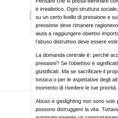
Pensare che si possa eliminare com
è irrealistico. Ogni struttura sociale
su un certo livello di pressione e 
pressione deve rimanere ragionevole
aiuta a raggiungere obiettivi import
l’abuso distruttivo deve essere esti
La domanda centrale è: perché ac
pressioni? Se l’obiettivo è significa
giustificati. Ma se sacrificare il pr
tossica o per le aspettative degli altri
momento di rivedere le tue priorità.
Abuso e gaslighting non sono solo 
possono distruggere la vita. Tuttavia,
automaticamente un comportamento 