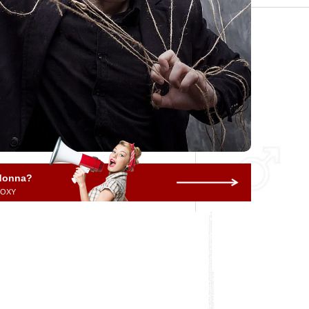
 donna?
 ROXY