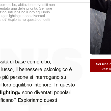
ome cibo, abitazione e vestiti non
entato una delle priorità. Sempre
oni influenzino il loro equilibrio
 «gaslighting» sono diventati
no? Esploriamo questi concetti
ità di base come cibo,
Sei una
 lusso, il benessere psicologico è
Visita
e più persone si interrogano su
l loro equilibrio interiore. In questo
lighting»
sono diventati popolari.
ficano? Esploriamo questi