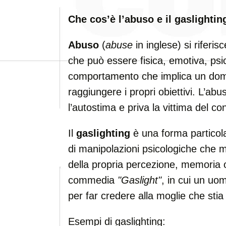
Che cos’è l’abuso e il gaslightin
Abuso
(
abuse
in inglese) si riferis
che può essere fisica, emotiva, psic
comportamento che implica un domin
raggiungere i propri obiettivi. L’a
l’autostima e priva la vittima del con
Il
gaslighting
è una forma particola
di manipolazioni psicologiche che mi
della propria percezione, memoria o 
commedia
"Gaslight"
, in cui un uo
per far credere alla moglie che sti
Esempi di gaslighting: