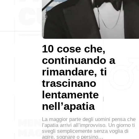
10 cose che,
continuando a
rimandare, ti
trascinano
lentamente
nell’apatia
La maggior parte degli uomini pensa che
l’apatia arrivi all’improvviso. Un giorno ti
svegli semplicemente senza voglia di
agire, sognare o persino…