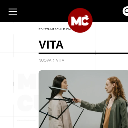
RIVISTA MASCHILE ONLINE
VITA
›
NUOVA
VITA