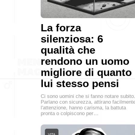
La forza
silenziosa: 6
qualità che
rendono un uomo
migliore di quanto
lui stesso pensi
Ci sono uomini che si fanno notare subito
Parlano con sicurezza, attirano facilment
l'attenzione, hanno carisma, la battuta
pronta o colpiscono per…
VITA