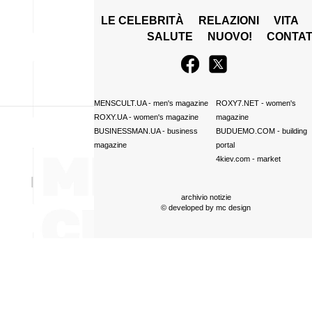
LE CELEBRITÀ
RELAZIONI
VITA
SALUTE
NUOVO!
CONTAT
MENSCULT.UA
- men's magazine
ROXY7.NET
- women's
ROXY.UA
- women's magazine
magazine
BUSINESSMAN.UA
- business
BUDUEMO.COM
- building
magazine
portal
4kiev.com
- market
archivio notizie
© developed by
mc design