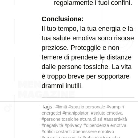
regolarmente i tuoi confini.
Conclusione:
Il tuo tempo, la tua energia e la
tua salute emotiva sono risorse
preziose. Proteggile e non
temere di prendere le distanze
dalle persone tossiche. La vita
è troppo breve per sopportare
drammi inutili.
Tags:
#limiti
#spazio personale
#vampiri
energetici
#manipolatori
#salute emotiva
#persone tossiche
#cura di sé
#assertività
#negatività
#privacy
#dipendenza emotiva
#critici costanti
#benessere emotivo
#crescita personale
#relazioni tossiche