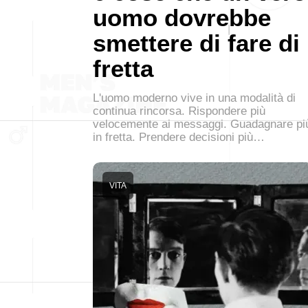
uomo dovrebbe
smettere di fare di
fretta
L'uomo moderno vive in una modalità di
continua rincorsa. Rispondere più
velocemente ai messaggi. Guadagnare pi
in fretta. Prendere decisioni più…
VITA