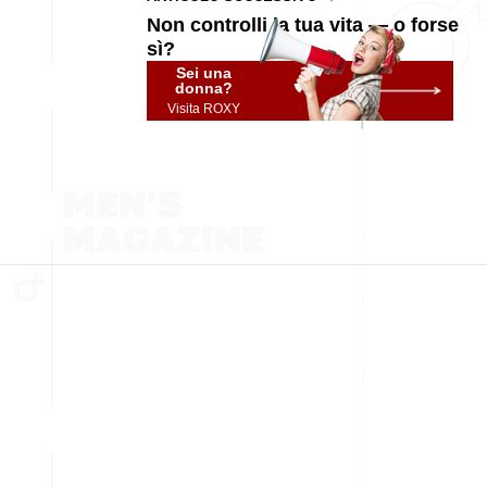
Non controlli la tua vita — o forse
sì?
Sei una
donna?
Visita ROXY