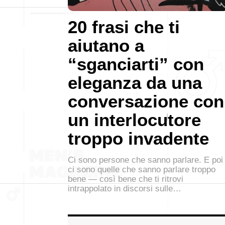
20 frasi che ti
aiutano a
“sganciarti” con
eleganza da una
conversazione con
un interlocutore
troppo invadente
Ci sono persone che sanno parlare. E poi
ci sono quelle che sanno parlare troppo
bene — così bene che ti ritrovi
intrappolato in discorsi sulle…