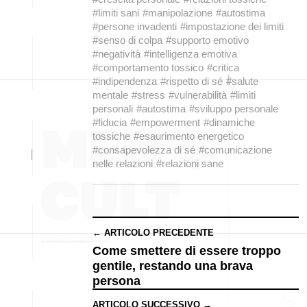
#limiti sani
#manipolazione
#autostima
#persone invadenti
#impostazione dei limiti
#senso di colpa
#supporto emotivo
#negatività
#intelligenza emotiva
#comportamento tossico
#critica
#indipendenza
#rispetto di sé
#salute
mentale
#stress
#vulnerabilità
#limiti
personali
#autostima
#sviluppo personale
#fiducia
#empowerment
#dinamiche
tossiche
#esaurimento energetico
#consapevolezza di sé
#comunicazione
nelle relazioni
#relazioni sane
← ARTICOLO PRECEDENTE
Come smettere di essere troppo
gentile, restando una brava
persona
ARTICOLO SUCCESSIVO →