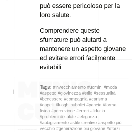
può essere pericoloso per la
loro salute.
Comprendere queste
sfumature può aiutarti a
mantenere un aspetto giovane
ed evitare errori facilmente
evitabili.
Tags:
#invecchiamento
#uomini
#moda
#aspetto
#giovinezza
#stile
#sessualità
#benessere
#compagnia
#carisma
#capelli
#luoghi pubblici
#pancia
#forma
fisica
#percezione
#errori
#fiducia
#problemi di salute
#eleganza
#abbigliamento
#stile creativo
#aspetto più
vecchio
#generazione più giovane
#sforzi