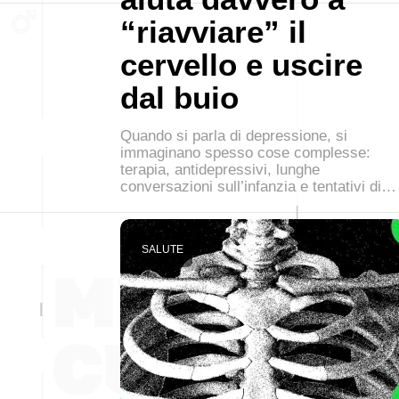
“riavviare” il
cervello e uscire
dal buio
Quando si parla di depressione, si
immaginano spesso cose complesse:
terapia, antidepressivi, lunghe
conversazioni sull’infanzia e tentativi di…
SALUTE