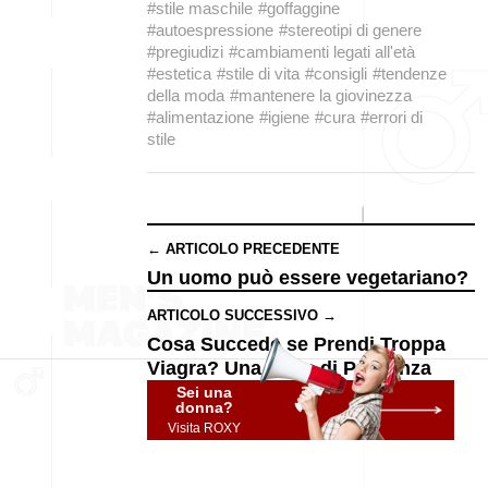
#stile maschile
#goffaggine
#autoespressione
#stereotipi di genere
#pregiudizi
#cambiamenti legati all'età
#estetica
#stile di vita
#consigli
#tendenze
della moda
#mantenere la giovinezza
#alimentazione
#igiene
#cura
#errori di
stile
← ARTICOLO PRECEDENTE
Un uomo può essere vegetariano?
ARTICOLO SUCCESSIVO →
Cosa Succede se Prendi Troppa
Viagra? Una Dose di Prudenza
Sei una
donna?
Visita ROXY