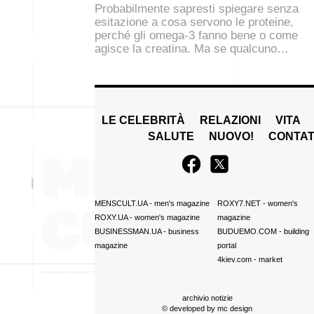
Probabilmente sapresti spiegare senza
esitazione a cosa servono le proteine,
perché gli omega-3 fanno bene o come
agisce la creatina. Ma se qualcuno…
LE CELEBRITÀ
RELAZIONI
VITA
SALUTE
NUOVO!
CONTAT
MENSCULT.UA
- men's magazine
ROXY7.NET
- women's
ROXY.UA
- women's magazine
magazine
BUSINESSMAN.UA
- business
BUDUEMO.COM
- building
magazine
portal
4kiev.com
- market
archivio notizie
© developed by
mc design