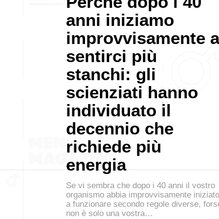
Perché dopo i 40
anni iniziamo
improvvisamente 
sentirci più
stanchi: gli
scienziati hanno
individuato il
decennio che
richiede più
energia
Se vi sembra che dopo i 40 anni il vostro
organismo abbia improvvisamente iniziat
a funzionare secondo regole diverse, fors
non è solo una vostra…