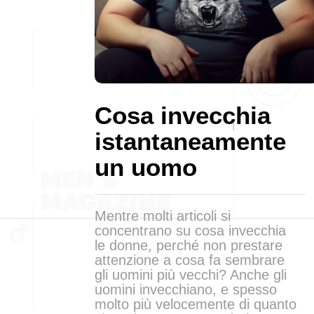
Cosa invecchia
istantaneamente
un uomo
Mentre molti articoli si
concentrano su cosa invecchia
le donne, perché non prestare
attenzione a cosa fa sembrare
gli uomini più vecchi? Anche gli
uomini invecchiano, e spesso
molto più velocemente di quanto