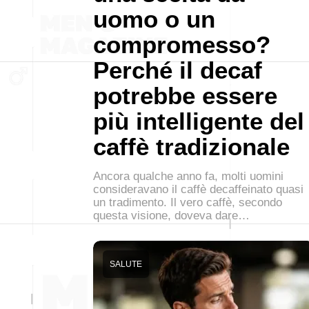
uomo o un
compromesso?
Perché il decaf
potrebbe essere
più intelligente del
caffè tradizionale
Ancora qualche anno fa, molti uomini
consideravano il caffè decaffeinato quasi
un tradimento. Il vero caffè, secondo
questa visione, doveva dare…
SALUTE