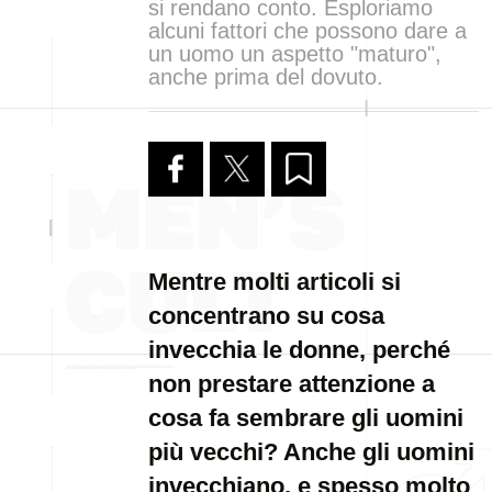
si rendano conto. Esploriamo
alcuni fattori che possono dare a
un uomo un aspetto "maturo",
anche prima del dovuto.
Mentre molti articoli si
concentrano su cosa
invecchia le donne, perché
non prestare attenzione a
cosa fa sembrare gli uomini
più vecchi? Anche gli uomini
invecchiano, e spesso molto