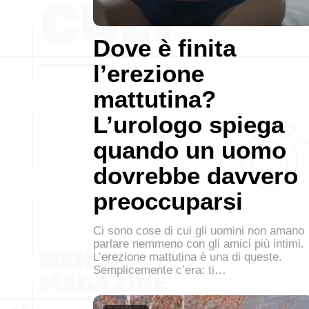
Dove è finita
l’erezione
mattutina?
L’urologo spiega
quando un uomo
dovrebbe davvero
preoccuparsi
Ci sono cose di cui gli uomini non amano
parlare nemmeno con gli amici più intimi.
L’erezione mattutina è una di queste.
Semplicemente c’era: ti…