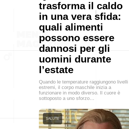
trasforma il caldo
in una vera sfida:
quali alimenti
possono essere
dannosi per gli
uomini durante
l’estate
Quando le temperature raggiungono livelli
estremi, il corpo maschile inizia a
funzionare in modo diverso. Il cuore è
sottoposto a uno sforzo…
SALUTE