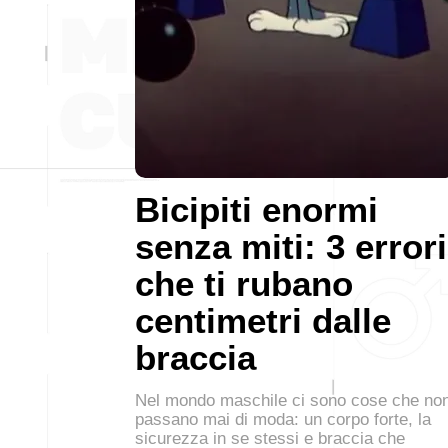
Bicipiti enormi
senza miti: 3 errori
che ti rubano
centimetri dalle
braccia
Nel mondo maschile ci sono cose che no
passano mai di moda: un corpo forte, la
sicurezza in se stessi e braccia che