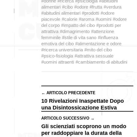
#donne
#ricerca
#psicologia
#abitudini
alimentari
#cibo
#odore
#frutta
#verdura
#abitudini alimentari
#prodotti
#odore
piacevole
#calorie
#aroma
#uomini
#odore
del corpo
#impatto del cibo
#prodotti per
attrattiva
#dimagrimento
#attenzione
femminile
#stile di vita sano
#influenza
emotiva del cibo
#alimentazione e odore
#ricerca universitaria
#mito del cibo
#psico-fisiologia
#attrattiva sessuale
#uomini attraenti
#cambiamento di abitudini
← ARTICOLO PRECEDENTE
10 Rivelazioni Inaspettate Dopo
una Disintossicazione Estiva
ARTICOLO SUCCESSIVO →
Gli scienziati scoprono un modo
per raddoppiare la durata della