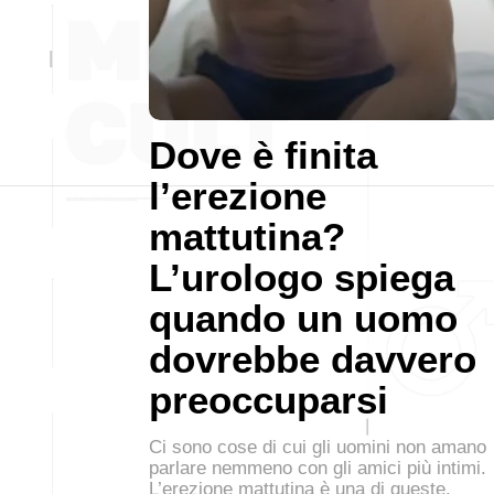
Dove è finita
l’erezione
mattutina?
L’urologo spiega
quando un uomo
dovrebbe davvero
preoccuparsi
Ci sono cose di cui gli uomini non amano
parlare nemmeno con gli amici più intimi.
L’erezione mattutina è una di queste.