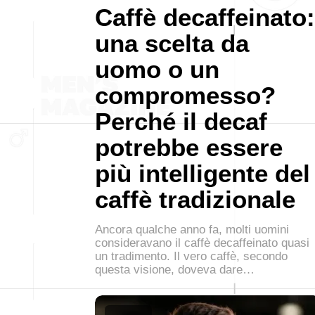
Caffè decaffeinato:
una scelta da
uomo o un
compromesso?
Perché il decaf
potrebbe essere
più intelligente del
caffè tradizionale
Ancora qualche anno fa, molti uomini
consideravano il caffè decaffeinato quasi
un tradimento. Il vero caffè, secondo
questa visione, doveva dare…