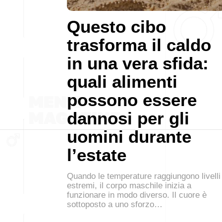
Questo cibo
trasforma il caldo
in una vera sfida:
quali alimenti
possono essere
dannosi per gli
uomini durante
l’estate
Quando le temperature raggiungono livelli
estremi, il corpo maschile inizia a
funzionare in modo diverso. Il cuore è
sottoposto a uno sforzo…