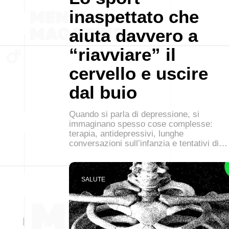
inaspettato che
aiuta davvero a
“riavviare” il
cervello e uscire
dal buio
Quando si parla di depressione, si
immaginano spesso cose complesse:
terapia, antidepressivi, lunghe
conversazioni sull’infanzia e tentativi di…
SALUTE