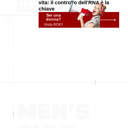
vita: il controllo dell'RNA è la
chiave
Sei una
donna?
Visita ROXY