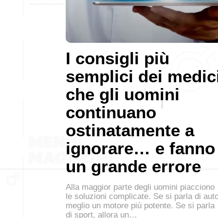
I consigli più
semplici dei medic
che gli uomini
continuano
ostinatamente a
ignorare… e fanno
un grande errore
Alla maggior parte degli uomini piacciono
le soluzioni complicate. Se si parla di auto
meglio un motore più potente. Se si parla
di sport, allora un…