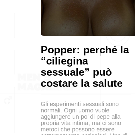
Popper: perché la
“ciliegina
sessuale” può
costare la salute
Gli esperimenti sessuali sono
normali. Ogni uomo vuole
aggiungere un po’ di pepe alla
propria vita intima, ma ci sono
metodi che possono essere