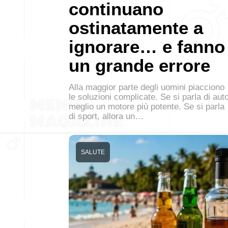
continuano
ostinatamente a
ignorare… e fanno
un grande errore
Alla maggior parte degli uomini piacciono
le soluzioni complicate. Se si parla di auto
meglio un motore più potente. Se si parla
di sport, allora un…
SALUTE