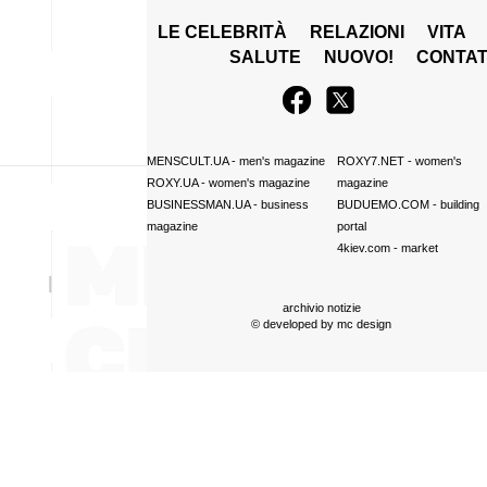
LE CELEBRITÀ
RELAZIONI
VITA
SALUTE
NUOVO!
CONTAT
MENSCULT.UA
- men's magazine
ROXY7.NET
- women's
ROXY.UA
- women's magazine
magazine
BUSINESSMAN.UA
- business
BUDUEMO.COM
- building
magazine
portal
4kiev.com
- market
archivio notizie
© developed by
mc design