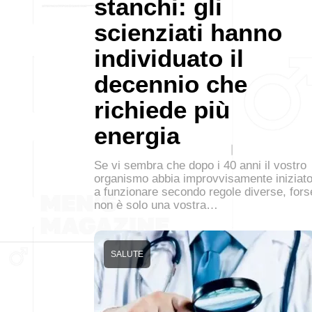
stanchi: gli
scienziati hanno
individuato il
decennio che
richiede più
energia
Se vi sembra che dopo i 40 anni il vostro
organismo abbia improvvisamente iniziat
a funzionare secondo regole diverse, fors
non è solo una vostra…
SALUTE