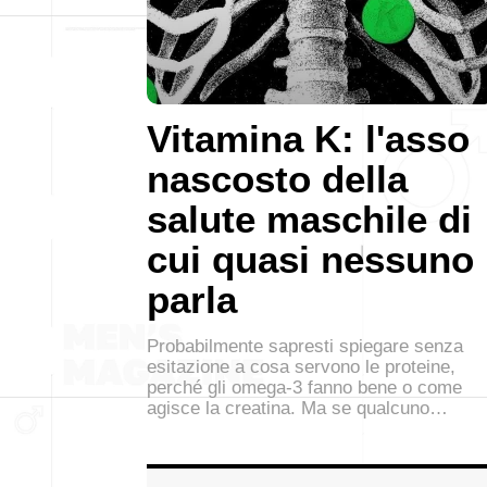
Vitamina K: l'asso
nascosto della
salute maschile di
cui quasi nessuno
parla
Probabilmente sapresti spiegare senza
esitazione a cosa servono le proteine,
perché gli omega-3 fanno bene o come
agisce la creatina. Ma se qualcuno…