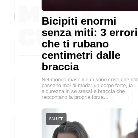
Bicipiti enormi
senza miti: 3 errori
che ti rubano
centimetri dalle
braccia
Nel mondo maschile ci sono cose che no
passano mai di moda: un corpo forte, la
sicurezza in se stessi e braccia che
raccontano la propria forza…
SALUTE