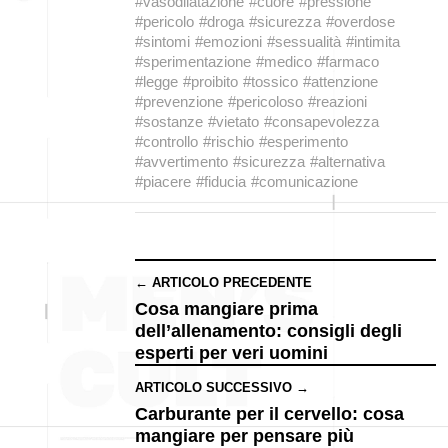
#vasodilatazione
#cuore
#pressione
#pericolo
#droga
#sicurezza
#overdose
#sintomi
#emozioni
#sessualità
#intimita
#sperimentazione
#medico
#farmaco
#legge
#proibito
#tossico
#attenzione
#prevenzione
#pericoloso
#reazioni
#sostanze
#vietato
#consapevolezza
#controllo
#rischio
#esperimento
#avvertimento
#sicurezza
#alternativa
#piacere
#fiducia
#comunicazione
← ARTICOLO PRECEDENTE
Cosa mangiare prima
dell’allenamento: consigli degli
esperti per veri uomini
ARTICOLO SUCCESSIVO →
Carburante per il cervello: cosa
mangiare per pensare più