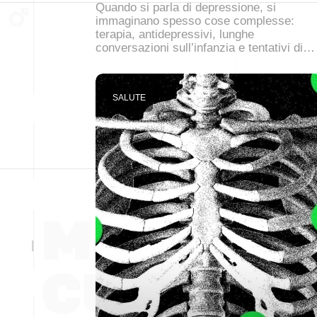
Quando si parla di depressione, si
immaginano spesso cose complesse:
terapia, antidepressivi, lunghe
conversazioni sull’infanzia e tentativi di…
SALUTE