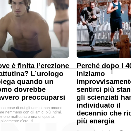
ve è finita l’erezione
Perché dopo i 4
ttutina? L’urologo
iniziamo
piega quando un
improvvisament
omo dovrebbe
sentirci più stan
vvero preoccuparsi
gli scienziati h
individuato il
ono cose di cui gli uomini non amano
decennio che ri
are nemmeno con gli amici più intimi.
ezione mattutina è una di queste.
più energia
licemente c’era: ti…