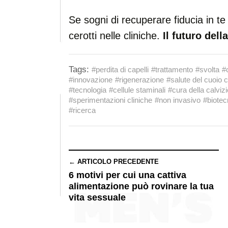
Se sogni di recuperare fiducia in te
cerotti nelle cliniche.
Il futuro dell
Tags:
#perdita di capelli
#trattamento
#svolta
#
#innovazione
#rigenerazione
#salute del cuoio c
#tecnologia
#cellule staminali
#cura della calvizi
#sperimentazioni cliniche
#non invasivo
#biotec
#ricerca
← ARTICOLO PRECEDENTE
6 motivi per cui una cattiva
alimentazione può rovinare la tua
vita sessuale