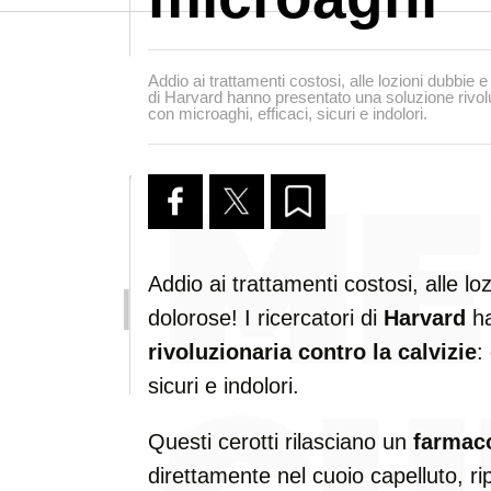
Addio ai trattamenti costosi, alle lozioni dubbie e 
di Harvard hanno presentato una soluzione rivoluz
con microaghi, efficaci, sicuri e indolori.
Addio ai trattamenti costosi, alle loz
dolorose! I ricercatori di
Harvard
ha
rivoluzionaria contro la calvizie
:
sicuri e indolori.
Questi cerotti rilasciano un
farmac
direttamente nel cuoio capelluto, rip