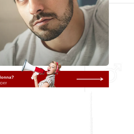
 donna?
 ROXY