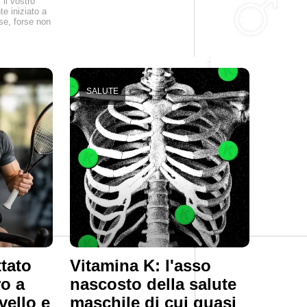
il vostro
e iniziato a
se, forse non
SALUTE
tato
Vitamina K: l'asso
ro a
nascosto della salute
rvello e
maschile di cui quasi