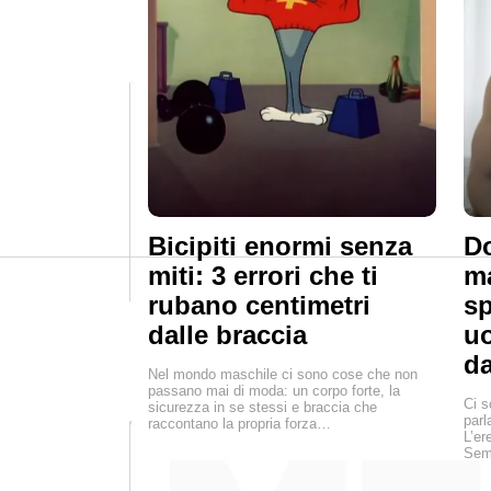
Bicipiti enormi senza
Do
miti: 3 errori che ti
ma
rubano centimetri
s
dalle braccia
u
da
Nel mondo maschile ci sono cose che non
passano mai di moda: un corpo forte, la
Ci s
sicurezza in se stessi e braccia che
parl
raccontano la propria forza…
L’er
Semp