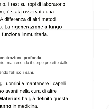
. I test sui topi di laboratorio
ni
, è stata osservata una
 A differenza di altri metodi,
o. La
rigenerazione a lungo
a funzione immunitaria.
enetrazione profonda
.
io, mantenendo il corpo protetto dalle
rendo
follicoli sani
.
li uomini a mantenere i capelli,
 avanti nella cura di altre
Materials
ha già definito questa
’anno
in medicina.