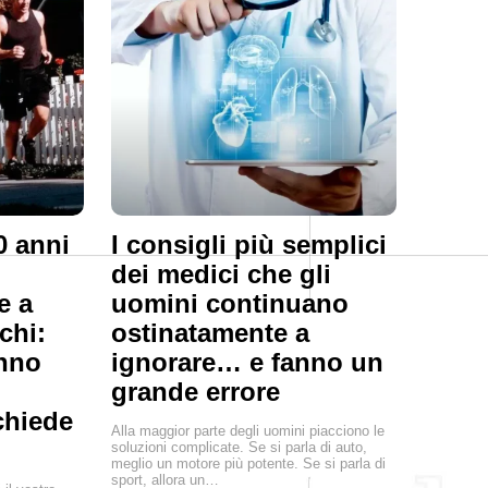
0 anni
I consigli più semplici
dei medici che gli
e a
uomini continuano
chi:
ostinatamente a
anno
ignorare… e fanno un
grande errore
chiede
Alla maggior parte degli uomini piacciono le
soluzioni complicate. Se si parla di auto,
meglio un motore più potente. Se si parla di
sport, allora un…