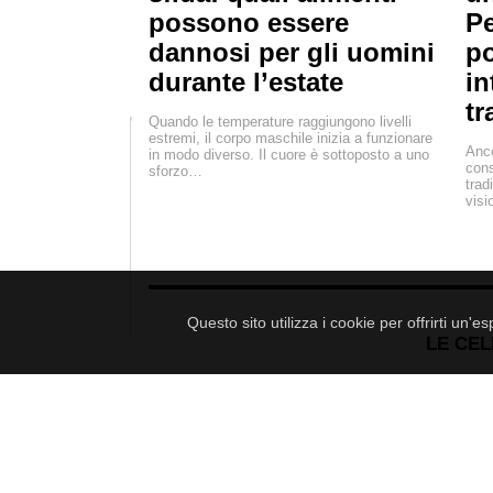
possono essere
Pe
dannosi per gli uomini
po
durante l’estate
in
tr
Quando le temperature raggiungono livelli
estremi, il corpo maschile inizia a funzionare
Anco
in modo diverso. Il cuore è sottoposto a uno
cons
sforzo…
trad
visi
Questo sito utilizza i cookie per offrirti un'
LE CEL