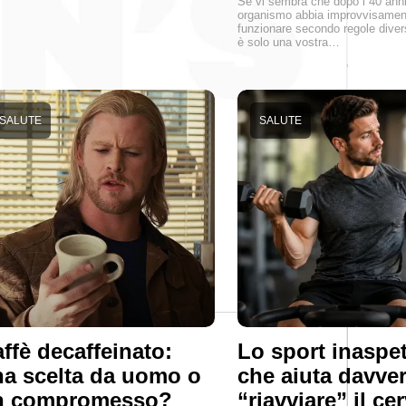
Se vi sembra che dopo i 40 anni 
organismo abbia improvvisament
funzionare secondo regole diver
è solo una vostra…
SALUTE
SALUTE
ffè decaffeinato:
Lo sport inaspet
a scelta da uomo o
che aiuta davve
n compromesso?
“riavviare” il ce