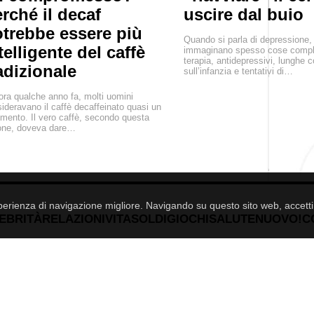
rché il decaf
uscire dal buio
trebbe essere più
Quando si parla di depressione, 
telligente del caffè
immaginano spesso cose compl
terapia, antidepressivi, lunghe 
adizionale
sull’infanzia e tentativi di…
ra qualche anno fa, molti uomini
ideravano il caffè decaffeinato quasi un
imento. Il vero caffè, secondo questa
one, doveva dare…
esperienza di navigazione migliore. Navigando su questo sito web, accetti i
EBRITÀ
RELAZIONI
VITA
SOLDI
GIOCHI
SALUTE
NUOVO!
C
MENSCULT.UA
- men's magazine
ROXY7.NET
- women's magazine
ROXY.UA
- women's magazine
BUDUEMO.COM
- building portal