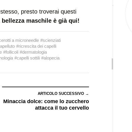
 stesso, presto troverai questi
a bellezza maschile è già qui!
cerotti a microneedle
#scienziati
apelluto
#ricrescita dei capelli
e
#follicoli
#dermatologia
nologia
#capelli sottili
#alopecia
ARTICOLO SUCCESSIVO →
Minaccia dolce: come lo zucchero
attacca il tuo cervello