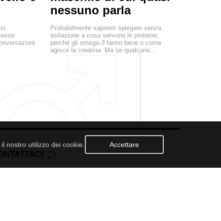
nessuno parla
si
Probabilmente sapresti spiegare senza
esse:
esitazione a cosa servono le proteine,
conversazioni
perché gli omega-3 fanno bene o come
agisce la creatina. Ma se qualcuno…
l nostro utilizzo dei cookie.
Accettare
ONTATTACI