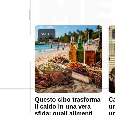
SALUTE
Questo cibo trasforma
Ca
il caldo in una vera
un
sfida: quali alimenti
u