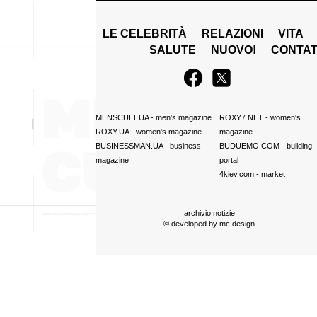
LE CELEBRITÀ
RELAZIONI
VITA
SALUTE
NUOVO!
CONTAT
MENSCULT.UA
- men's magazine
ROXY7.NET
- women's
ROXY.UA
- women's magazine
magazine
BUSINESSMAN.UA
- business
BUDUEMO.COM
- building
magazine
portal
4kiev.com
- market
archivio notizie
© developed by
mc design