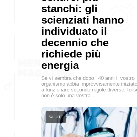
stanchi: gli
scienziati hanno
individuato il
decennio che
richiede più
energia
Se vi sembra che dopo i 40 anni il vostro
organismo abbia improvvisamente iniziat
a funzionare secondo regole diverse, fors
non è solo una vostra…
SALUTE