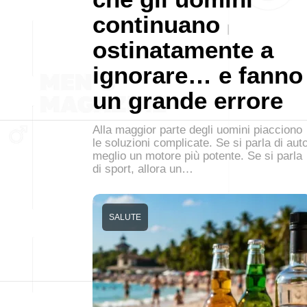
continuano
ostinatamente a
ignorare… e fanno
un grande errore
Alla maggior parte degli uomini piacciono
le soluzioni complicate. Se si parla di auto
meglio un motore più potente. Se si parla
di sport, allora un…
SALUTE