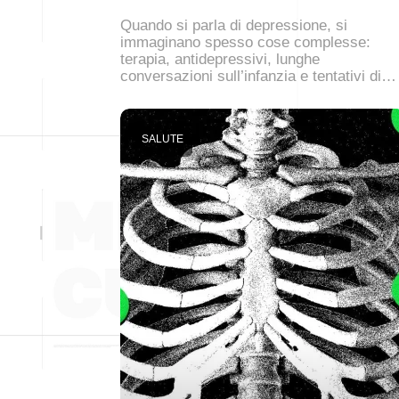
Quando si parla di depressione, si
immaginano spesso cose complesse:
terapia, antidepressivi, lunghe
conversazioni sull’infanzia e tentativi di…
SALUTE