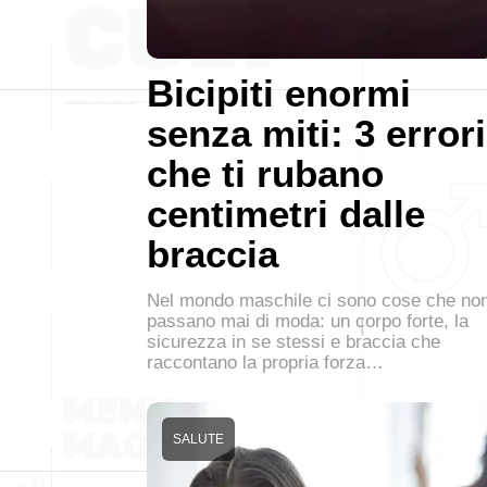
Bicipiti enormi
senza miti: 3 errori
che ti rubano
centimetri dalle
braccia
Nel mondo maschile ci sono cose che no
passano mai di moda: un corpo forte, la
sicurezza in se stessi e braccia che
raccontano la propria forza…
SALUTE