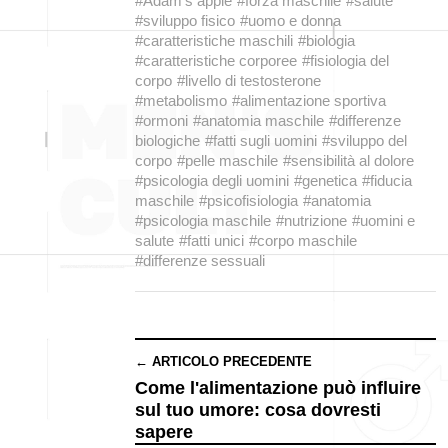
#Adam's apple
#forza maschile
#salute
#sviluppo fisico
#uomo e donna
#caratteristiche maschili
#biologia
#caratteristiche corporee
#fisiologia del
corpo
#livello di testosterone
#metabolismo
#alimentazione sportiva
#ormoni
#anatomia maschile
#differenze
biologiche
#fatti sugli uomini
#sviluppo del
corpo
#pelle maschile
#sensibilità al dolore
#psicologia degli uomini
#genetica
#fiducia
maschile
#psicofisiologia
#anatomia
#psicologia maschile
#nutrizione
#uomini e
salute
#fatti unici
#corpo maschile
#differenze sessuali
← ARTICOLO PRECEDENTE
Come l'alimentazione può influire
sul tuo umore: cosa dovresti
sapere