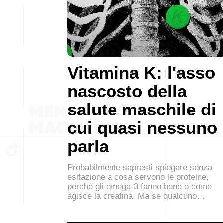
Vitamina K: l'asso
nascosto della
salute maschile di
cui quasi nessuno
parla
Probabilmente sapresti spiegare senza
esitazione a cosa servono le proteine,
perché gli omega-3 fanno bene o come
agisce la creatina. Ma se qualcuno…