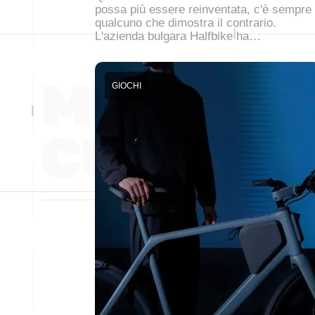
possa più essere reinventata, c'è sempre
qualcuno che dimostra il contrario.
L'azienda bulgara Halfbike ha…
GIOCHI