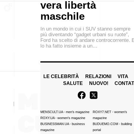
vera libertà
maschile
In un mondo in cui i SUV stanno sempre
più diventando “gadget urbani su ruote”,
Ford ha scelto di andare controcorrente. 
lo ha fatto insieme a un…
LE CELEBRITÀ
RELAZIONI
VITA
SALUTE
NUOVO!
CONTAT
MENSCULT.UA
- men's magazine
ROXY7.NET
- women's
ROXY.UA
- women's magazine
magazine
BUSINESSMAN.UA
- business
BUDUEMO.COM
- building
magazine
portal