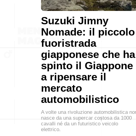
Suzuki Jimny
Nomade: il piccolo
fuoristrada
giapponese che ha
spinto il Giappone
a ripensare il
mercato
automobilistico
A volte una rivoluzione automobilistica no
nasce da una supercar costosa da 1000
cavalli né da un futuristico veicolo
elettrico.