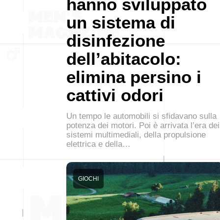
hanno sviluppato
un sistema di
disinfezione
dell’abitacolo:
elimina persino i
cattivi odori
Un tempo le automobili si sfidavano sulla
potenza dei motori. Poi è arrivata l’era dei
sistemi multimediali, della propulsione
elettrica e della…
GIOCHI