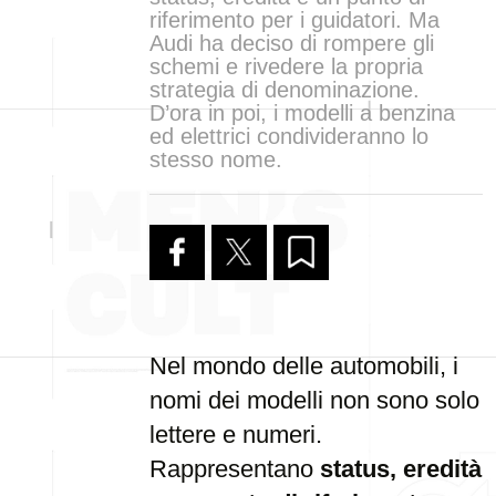
riferimento per i guidatori. Ma
Audi ha deciso di rompere gli
schemi e rivedere la propria
strategia di denominazione.
D’ora in poi, i modelli a benzina
ed elettrici condivideranno lo
stesso nome.
Nel mondo delle automobili, i
nomi dei modelli non sono solo
lettere e numeri.
Rappresentano
status, eredità