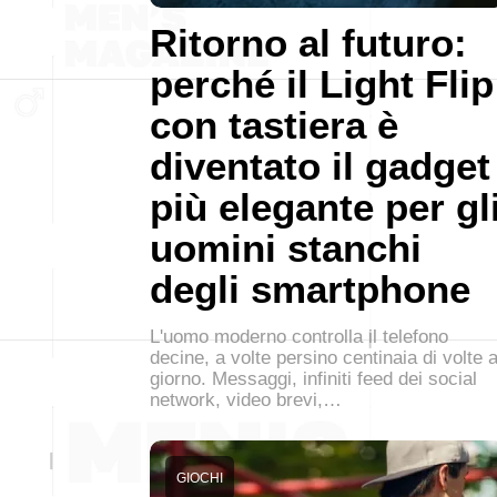
Ritorno al futuro:
perché il Light Flip
con tastiera è
diventato il gadget
più elegante per gl
uomini stanchi
degli smartphone
L'uomo moderno controlla il telefono
decine, a volte persino centinaia di volte a
giorno. Messaggi, infiniti feed dei social
network, video brevi,…
GIOCHI