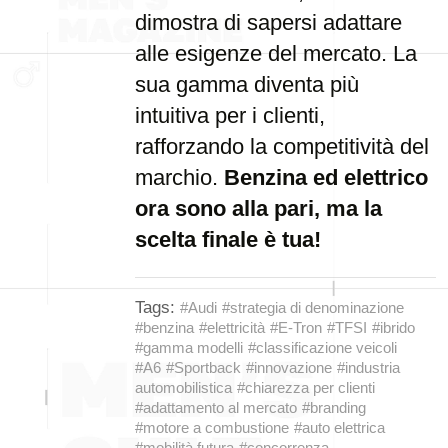
dimostra di sapersi adattare
alle esigenze del mercato. La
sua gamma diventa più
intuitiva per i clienti,
rafforzando la competitività del
marchio.
Benzina ed elettrico
ora sono alla pari, ma la
scelta finale è tua!
Tags:
#Audi
#strategia di denominazione
#benzina
#elettricità
#E-Tron
#TFSI
#ibrido
#gamma modelli
#classificazione veicoli
#A6
#Sportback
#innovazione
#industria
automobilistica
#chiarezza per clienti
#adattamento al mercato
#branding
#motore a combustione
#auto elettrica
#mobilità futura
#concorrenza