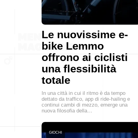
Le nuovissime e-
bike Lemmo
offrono ai ciclisti
una flessibilità
totale
In una città in cui il ritmo è da tempo
dettato da traffico, app di ride-hailing e
continui cambi di mezzo, emerge una
nuova filosofia della…
GIOCHI