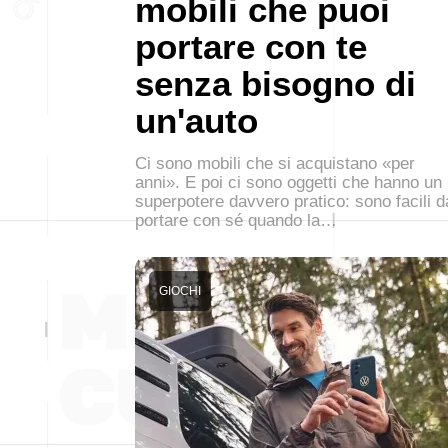
mobili che puoi
portare con te
senza bisogno di
un'auto
Ci sono mobili che si acquistano «per
anni». E poi ci sono oggetti che hanno un
superpotere davvero pratico: sono facili d
portare con sé quando la…
GIOCHI