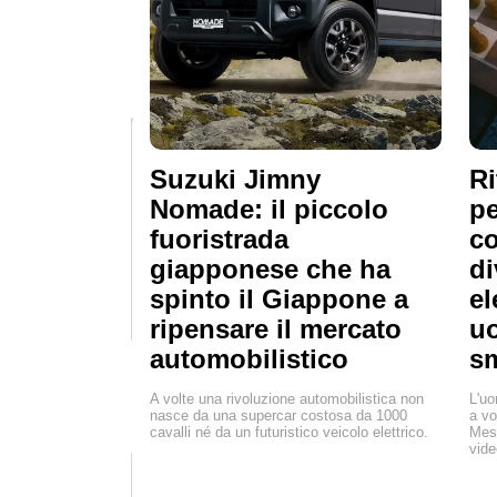
Suzuki Jimny
Ri
Nomade: il piccolo
pe
fuoristrada
co
giapponese che ha
di
spinto il Giappone a
el
ripensare il mercato
uo
automobilistico
s
A volte una rivoluzione automobilistica non
L'uo
nasce da una supercar costosa da 1000
a vo
cavalli né da un futuristico veicolo elettrico.
Mess
vide