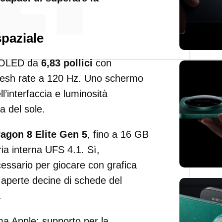
spaziale
y OLED da
6,83 pollici
con
fresh rate a 120 Hz. Uno schermo
ll’interfaccia e luminosità
a del sole.
agon 8 Elite Gen 5
, fino a 16 GB
 interna UFS 4.1. Sì,
cessario per giocare con grafica
 aperte decine di schede del
.
ema Apple: supporto per la