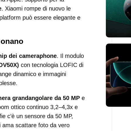
e
. Xiaomi rompe di nuovo le
-platform può essere elegante e
donano
hip dei cameraphone
. Il modulo
OV50X)
con tecnologia LOFIC di
range dinamico e immagini
plesse.
mera grandangolare da 50 MP
e
om ottico continuo 3,2–4,3x e
fie c’è un sensore da 50 MP,
i ama scattare foto da vero