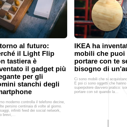
torno al futuro:
IKEA ha inventa
rché il Light Flip
mobili che puoi
n tastiera è
portare con te 
ventato il gadget più
bisogno di un'a
egante per gli
Ci sono mobili che si acquistan
mini stanchi degli
E poi ci sono oggetti che hanno
superpotere davvero pratico: son
martphone
portare con sé quando la…
mo moderno controlla il telefono decine,
lte persino centinaia di volte al giorno.
aggi, infiniti feed dei social network,
o brevi,…