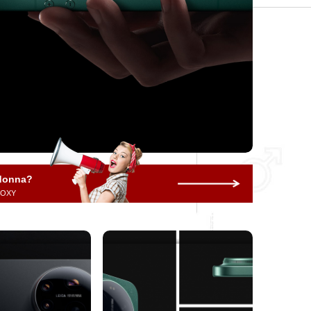
 donna?
 ROXY