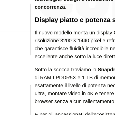
concorrenza
.
Display piatto e potenza 
Il nuovo modello monta un displa
risoluzione 3200 × 1440 pixel e re
che garantisce fluidità incredibile ne
eccellente anche sotto la luce dirett
Sotto la scocca troviamo lo
Snapdr
di RAM LPDDR5X e 1 TB di memoria
esattamente il livello di potenza ne
ultra, montare video in 4K e tenere
browser senza alcun rallentamento
E per gli appassionati dell’ecosist