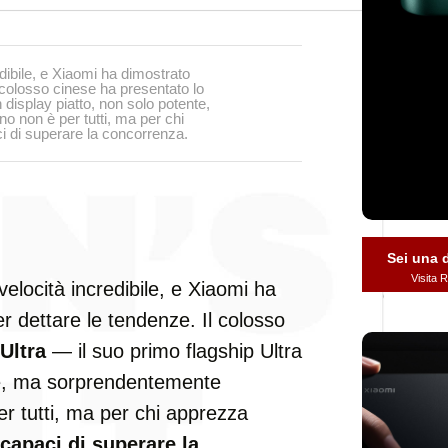
dibile, e Xiaomi ha dimostrato
 colosso cinese ha presentato lo
 display piatto, non solo potente,
 non è per tutti, ma per chi
i di superare la concorrenza.
Sei una
Visita
elocità incredibile, e Xiaomi ha
r dettare le tendenze. Il colosso
Ultra
— il suo primo flagship Ultra
nte, ma sorprendentemente
r tutti, ma per chi apprezza
capaci di superare la