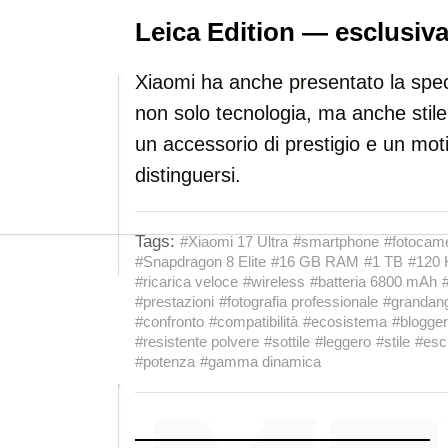
Leica Edition — esclusiva
Xiaomi ha anche presentato la spe
non solo tecnologia, ma anche stile
un accessorio di prestigio e un mot
distinguersi.
Tags:
#Xiaomi 17 Ultra
#smartphone
#fotocam
#Snapdragon 8 Elite
#16 GB RAM
#1 TB
#120 
#ricarica veloce
#wireless
#batteria 6800 mAh
#prestazioni
#fotografia professionale
#grandan
#confronto
#compatibilità
#ecosistema
#blogger
#resistente polvere
#sottile
#leggero
#stile
#esc
#potenza
#gamma dinamica