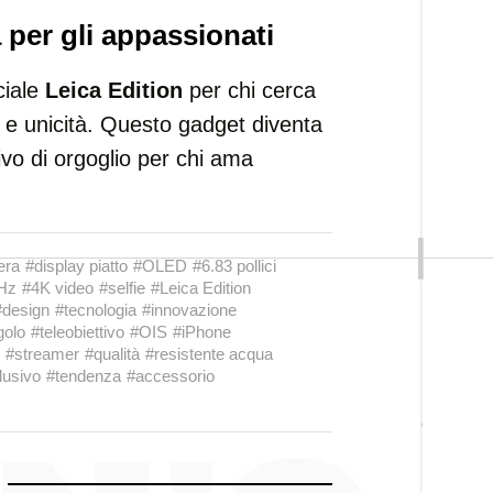
 per gli appassionati
ciale
Leica Edition
per chi cerca
 e unicità. Questo gadget diventa
ivo di orgoglio per chi ama
era
#display piatto
#OLED
#6.83 pollici
Hz
#4K video
#selfie
#Leica Edition
#design
#tecnologia
#innovazione
golo
#teleobiettivo
#OIS
#iPhone
#streamer
#qualità
#resistente acqua
lusivo
#tendenza
#accessorio