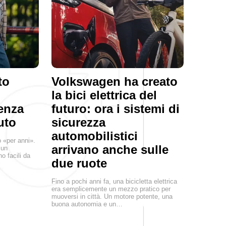
to
Volkswagen ha creato
la bici elettrica del
senza
futuro: ora i sistemi di
uto
sicurezza
automobilistici
o «per anni».
arrivano anche sulle
 un
o facili da
due ruote
Fino a pochi anni fa, una bicicletta elettrica
era semplicemente un mezzo pratico per
muoversi in città. Un motore potente, una
buona autonomia e un…