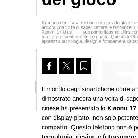
Il mondo degli smartphone corre a velocità incre
ancora una volta di saper dettare le tendenze. Il
Xiaomi 17 Ultra — il suo primo flagship Ultra con
ma sorprendentemente compatto. Questo telefono
apprezza tecnologia, design e fotocamere capac
Il mondo degli smartphone corre a v
dimostrato ancora una volta di sape
cinese ha presentato lo
Xiaomi 17 
con display piatto, non solo pote
compatto. Questo telefono non è pe
tecnologia, design e fotocamere 