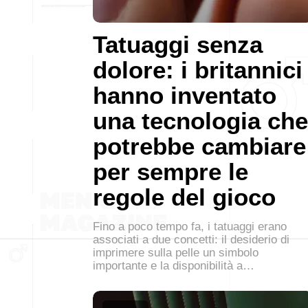
Tatuaggi senza
dolore: i britannici
hanno inventato
una tecnologia che
potrebbe cambiare
per sempre le
regole del gioco
Fino a poco tempo fa, i tatuaggi erano
associati a due concetti: il desiderio di
imprimere sulla pelle un simbolo
importante e la disponibilità a…