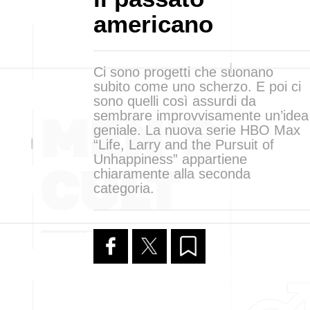
americano
Ci sono progetti che suonano
subito come uno scherzo. E poi ci
sono quelli così assurdi da
sembrare improvvisamente un’idea
geniale. La nuova serie HBO Max
“Life, Larry and the Pursuit of
Unhappiness” appartiene
chiaramente alla seconda
categoria.