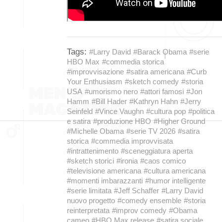
Tags:
#Larry David
#Barack Obama
#serie
HBO Max
#commedia storica
#improvvisazione
#satira americana
#Curb
Your Enthusiasm
#sketch comedy
#storia
USA
#umorismo nero
#attori famosi
#Jon
Hamm
#Bill Hader
#Kathryn Hahn
#Jerry
Seinfeld
#Vince Vaughn
#cultura pop
#politica
e satira
#produzione HBO
#Higher Ground
#Michelle Obama
#serie TV 2026
#satira
storica
#commedia improvvisata
#intrattenimento
#sceneggiatura aperta
#sketch storici
#ironia
#caos comico
#televisione americana
#cultura americana
#momenti imbarazzanti
#humor intelligente
#serie limitata
#Jeff Schaffer
#Larry David
nuovo progetto
#comedy ensemble
#storia
reinterpretata
#improv comedy
#Obama
cameo
#HBO Max release
#satira sociale