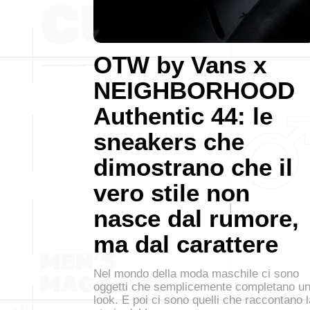
OTW by Vans x
NEIGHBORHOOD
Authentic 44: le
sneakers che
dimostrano che il
vero stile non
nasce dal rumore,
ma dal carattere
Nel mondo della moda maschile ci sono
oggetti che semplicemente completano u
look. E poi ci sono quelli che raccontano l