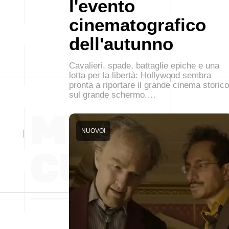
l'evento
cinematografico
dell'autunno
Cavalieri, spade, battaglie epiche e una
lotta per la libertà: Hollywood sembra
pronta a riportare il grande cinema storico
sul grande schermo.…
NUOVO!