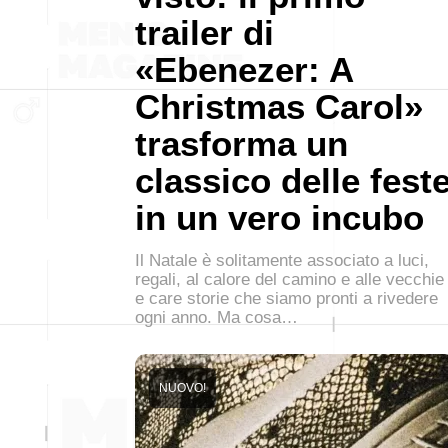
trailer di
«Ebenezer: A
Christmas Carol»
trasforma un
classico delle fest
in un vero incubo
Il Natale è solitamente associato a luci,
regali, al calore del camino e alle vecchie
e care storie che siamo pronti a rivedere
ogni anno. Ma cosa…
NUOVO!