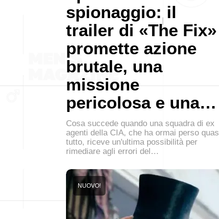
spionaggio: il
trailer di «The Fix»
promette azione
brutale, una
missione
pericolosa e una…
Cosa succede quando una squadra di ex
agenti della CIA, che ha ormai perso quas
tutto, riceve un'ultima possibilità per
rimediare agli errori del…
NUOVO!