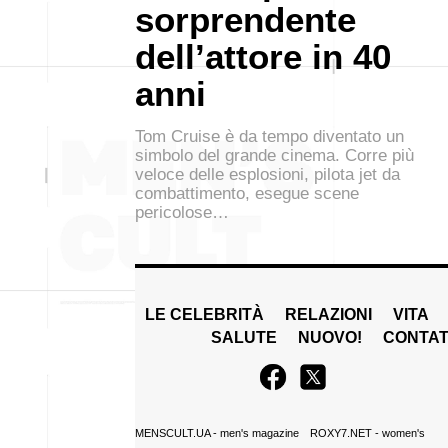
sorprendente
dell’attore in 40
anni
Tom Cruise è da tempo diventato un
simbolo del grande cinema. Corre più
veloce delle esplosioni, pilota jet da
combattimento, esegue scene
pericolose…
LE CELEBRITÀ
RELAZIONI
VITA
SALUTE
NUOVO!
CONTAT
MENSCULT.UA
- men's magazine
ROXY7.NET
- women's