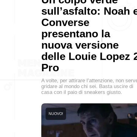
sull’asfalto: Noah 
Converse
presentano la
nuova versione
delle Louie Lopez 
Pro
A volte, per attirare l’attenzione, non serv
gridare al mondo chi sei. Basta uscire di
casa con il paio di sneakers giusto.
NUOVO!