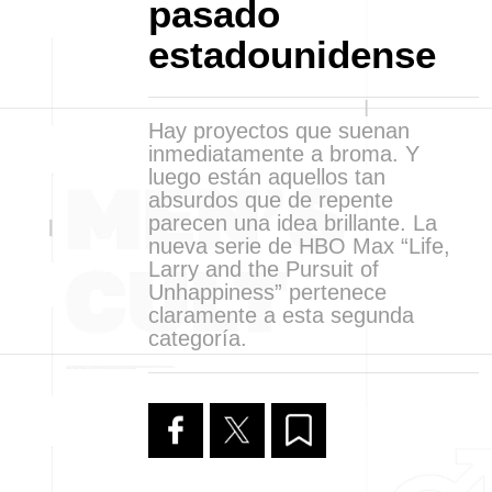
pasado
estadounidense
Hay proyectos que suenan
inmediatamente a broma. Y
luego están aquellos tan
absurdos que de repente
parecen una idea brillante. La
nueva serie de HBO Max “Life,
Larry and the Pursuit of
Unhappiness” pertenece
claramente a esta segunda
categoría.