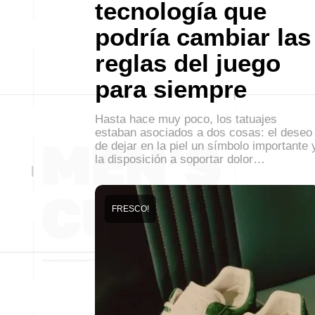
tecnología que
podría cambiar las
reglas del juego
para siempre
Hasta hace muy poco, los tatuajes
estaban asociados a dos cosas: el deseo
de dejar en la piel un símbolo importante 
la disposición a soportar dolor…
FRESCO!