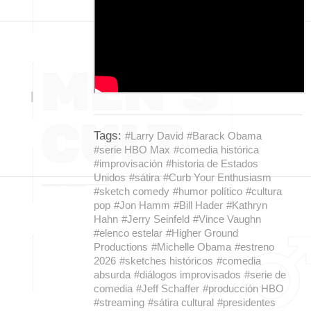
Tags:
#Larry David
#Barack Obama
#serie HBO Max
#comedia histórica
#improvisación
#historia de Estados
Unidos
#sátira
#Curb Your Enthusiasm
#sketch comedy
#humor político
#cultura
pop
#Jon Hamm
#Bill Hader
#Kathryn
Hahn
#Jerry Seinfeld
#Vince Vaughn
#elenco estelar
#Higher Ground
Productions
#Michelle Obama
#estreno
2026
#sketches históricos
#comedia
absurda
#diálogos improvisados
#serie de
comedia
#Jeff Schaffer
#producción HBO
#streaming
#sátira cultural
#presidentes