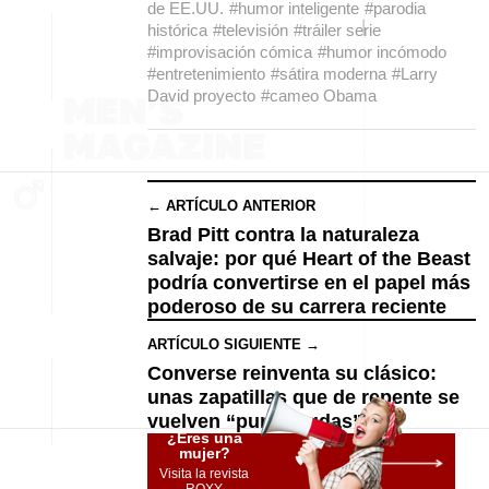
de EE.UU.
#humor inteligente
#parodia
histórica
#televisión
#tráiler serie
#improvisación cómica
#humor incómodo
#entretenimiento
#sátira moderna
#Larry
David proyecto
#cameo Obama
← ARTÍCULO ANTERIOR
Brad Pitt contra la naturaleza
salvaje: por qué Heart of the Beast
podría convertirse en el papel más
poderoso de su carrera reciente
ARTÍCULO SIGUIENTE →
Converse reinventa su clásico:
unas zapatillas que de repente se
vuelven “puntiagudas”
¿Eres una
mujer?
Visita la revista