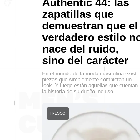
Authentic 44: las
zapatillas que
demuestran que el
verdadero estilo n
nace del ruido,
sino del carácter
En el mundo de la moda masculina existe
piezas que simplemente completan un
look. Y luego están aquellas que cuentan
la historia de su dueño incluso…
FRESCO!