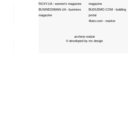
ROXY.UA
- women's magazine
magazine
BUSINESSMAN.UA
- business
BUDUEMO.COM
- building
magazine
portal
4kiev.com
- market
archivio notizie
© developed by
mc design