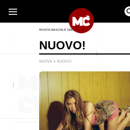
RIVISTA MASCHILE ONLINE
NUOVO!
›
NUOVA
NUOVO!