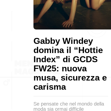
Gabby Windey
domina il “Hottie
Index” di GCDS
FW25: nuova
musa, sicurezza e
carisma
Se pensate che nel mondo della
moda sia ormai difficile