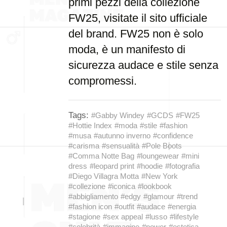
primi pezzi della collezione
FW25, visitate il sito ufficiale
del brand. FW25 non è solo
moda, è un manifesto di
sicurezza audace e stile senza
compromessi.
Tags:
#Gabby Windey
#GCDS
#FW25
#Hottie Index
#moda
#stile
#fashion
#musa
#autunno inverno
#confidence
#carisma
#sensualità
#Pole Boots
#Comma Notte Bag
#loungewear
#mini
dress
#leopard print
#hoodie
#fotografia
#Diego Villagra Motta
#New York
#collezione
#iconica
#lookbook
#abbigliamento
#edgy
#glamour
#trend
#fashion icon
#outfit
#audace
#energia
#stagione
#sex appeal
#lusso
#lifestyle
#celebrità
#immagine
#power
#estetica