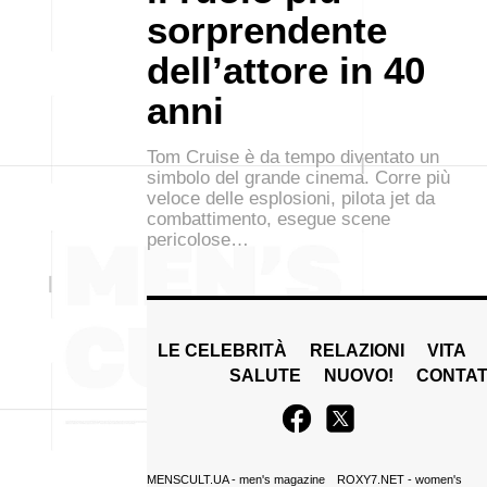
sorprendente
dell’attore in 40
anni
Tom Cruise è da tempo diventato un
simbolo del grande cinema. Corre più
veloce delle esplosioni, pilota jet da
combattimento, esegue scene
pericolose…
LE CELEBRITÀ
RELAZIONI
VITA
SALUTE
NUOVO!
CONTAT
MENSCULT.UA
- men's magazine
ROXY7.NET
- women's