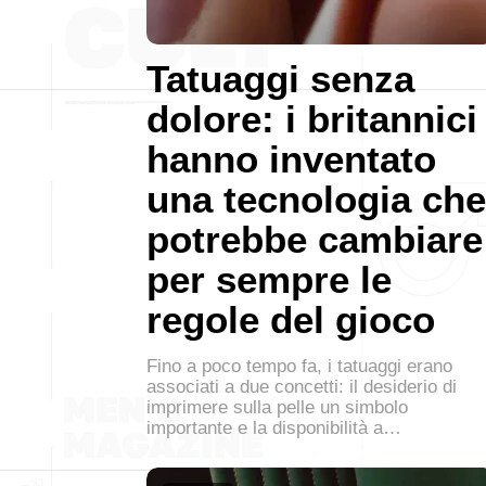
Tatuaggi senza
dolore: i britannici
hanno inventato
una tecnologia che
potrebbe cambiare
per sempre le
regole del gioco
Fino a poco tempo fa, i tatuaggi erano
associati a due concetti: il desiderio di
imprimere sulla pelle un simbolo
importante e la disponibilità a…