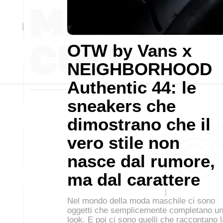
OTW by Vans x
NEIGHBORHOOD
Authentic 44: le
sneakers che
dimostrano che il
vero stile non
nasce dal rumore,
ma dal carattere
Nel mondo della moda maschile ci sono
oggetti che semplicemente completano u
look. E poi ci sono quelli che raccontano l