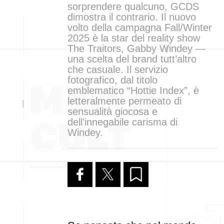
sorprendere qualcuno, GCDS
dimostra il contrario. Il nuovo
volto della campagna Fall/Winter
2025 è la star del reality show
The Traitors, Gabby Windey —
una scelta del brand tutt’altro
che casuale. Il servizio
fotografico, dal titolo
emblematico “Hottie Index”, è
letteralmente permeato di
sensualità giocosa e
dell’innegabile carisma di
Windey.