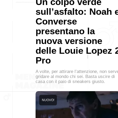
Un colpo verde
sull’asfalto: Noah 
Converse
presentano la
nuova versione
delle Louie Lopez 
Pro
A volte, per attirare l’attenzione, non serv
gridare al mondo chi sei. Basta uscire di
casa con il paio di sneakers giusto.
NUOVO!