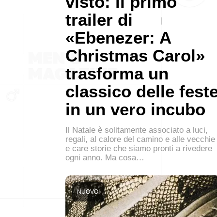
visto: il primo
trailer di
«Ebenezer: A
Christmas Carol»
trasforma un
classico delle fest
in un vero incubo
Il Natale è solitamente associato a luci,
regali, al calore del camino e alle vecchie
e care storie che siamo pronti a rivedere
ogni anno. Ma cosa…
NUOVO!