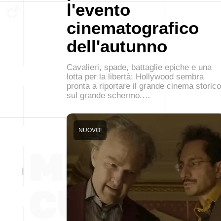
l'evento
cinematografico
dell'autunno
Cavalieri, spade, battaglie epiche e una
lotta per la libertà: Hollywood sembra
pronta a riportare il grande cinema storico
sul grande schermo.…
NUOVO!