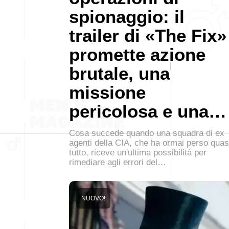
spionaggio: il
trailer di «The Fix»
promette azione
brutale, una
missione
pericolosa e una…
Cosa succede quando una squadra di ex
agenti della CIA, che ha ormai perso quas
tutto, riceve un'ultima possibilità per
rimediare agli errori del…
NUOVO!