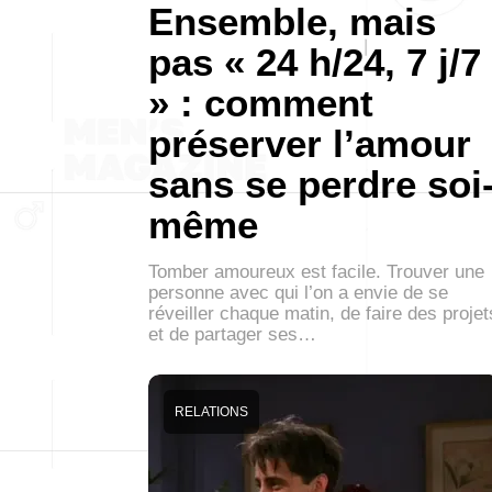
Ensemble, mais
pas « 24 h/24, 7 j/7
» : comment
préserver l’amour
sans se perdre soi
même
Tomber amoureux est facile. Trouver une
personne avec qui l’on a envie de se
réveiller chaque matin, de faire des projet
et de partager ses…
RELATIONS