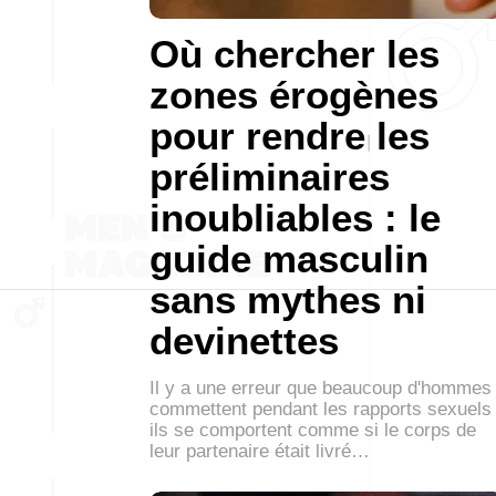
Où chercher les
zones érogènes
pour rendre les
préliminaires
inoubliables : le
guide masculin
sans mythes ni
devinettes
Il y a une erreur que beaucoup d'hommes
commettent pendant les rapports sexuels 
ils se comportent comme si le corps de
leur partenaire était livré…