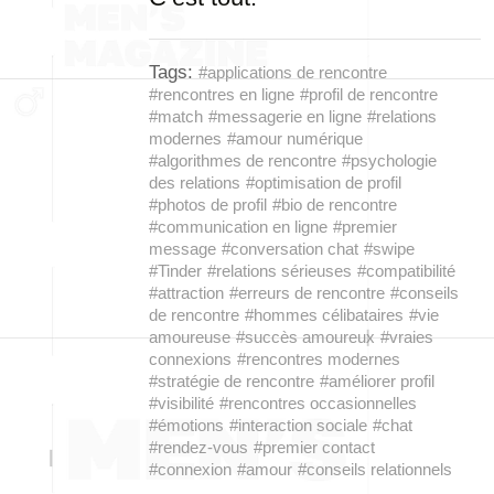
Tags:
#applications de rencontre
#rencontres en ligne
#profil de rencontre
#match
#messagerie en ligne
#relations
modernes
#amour numérique
#algorithmes de rencontre
#psychologie
des relations
#optimisation de profil
#photos de profil
#bio de rencontre
#communication en ligne
#premier
message
#conversation chat
#swipe
#Tinder
#relations sérieuses
#compatibilité
#attraction
#erreurs de rencontre
#conseils
de rencontre
#hommes célibataires
#vie
amoureuse
#succès amoureux
#vraies
connexions
#rencontres modernes
#stratégie de rencontre
#améliorer profil
#visibilité
#rencontres occasionnelles
#émotions
#interaction sociale
#chat
#rendez-vous
#premier contact
#connexion
#amour
#conseils relationnels