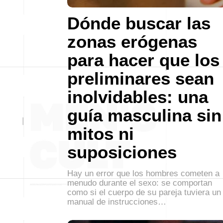
Dónde buscar las
zonas erógenas
para hacer que los
preliminares sean
inolvidables: una
guía masculina sin
mitos ni
suposiciones
Hay un error que los hombres cometen a
menudo durante el sexo: se comportan
como si el cuerpo de su pareja tuviera un
manual de instrucciones…