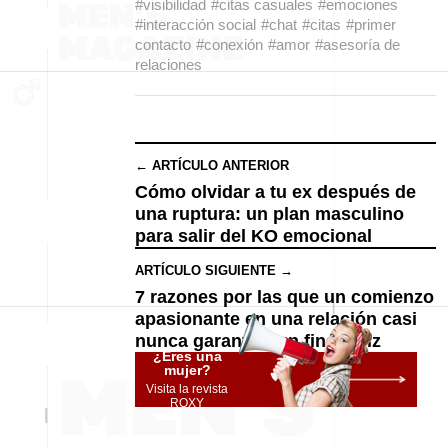
#visibilidad
#citas casuales
#emociones
#interacción social
#chat
#citas
#primer
contacto
#conexión
#amor
#asesoría de
relaciones
← ARTÍCULO ANTERIOR
Cómo olvidar a tu ex después de
una ruptura: un plan masculino
para salir del KO emocional
ARTÍCULO SIGUIENTE →
7 razones por las que un comienzo
apasionante en una relación casi
nunca garantiza un final feliz
¿Eres una
mujer?
Visita la revista
ROXY