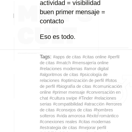
actividad = visibilidad
buen primer mensaje =
contacto
Eso es todo.
Tags:
#apps de citas
#citas online
#perfil
de citas
#match
#mensajería online
#relaciones modernas
#amor digital
#algoritmos de citas
#psicología de
relaciones
#optimización de perfil
#fotos
de perfil
#biografía de citas
#comunicación
online
#primer mensaje
#conversación en
chat
#cultura swipe
#Tinder
#relaciones
serias
#compatibilidad
#atracción
#errores
de citas
#consejos de citas
#hombres
solteros
#vida amorosa
#éxito romántico
#conexiones reales
#citas modernas
#estrategia de citas
#mejorar perfil