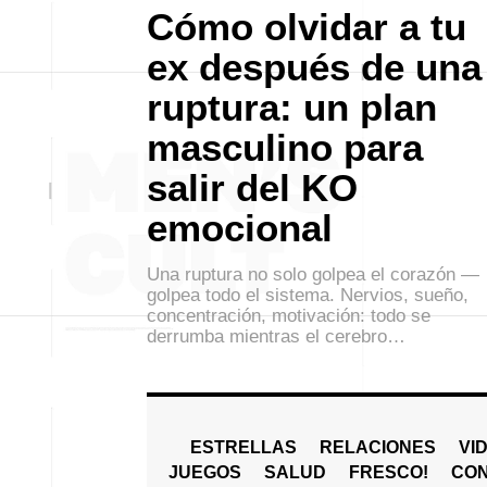
Cómo olvidar a tu
ex después de una
ruptura: un plan
masculino para
salir del KO
emocional
Una ruptura no solo golpea el corazón —
golpea todo el sistema. Nervios, sueño,
concentración, motivación: todo se
derrumba mientras el cerebro…
ESTRELLAS
RELACIONES
VI
JUEGOS
SALUD
FRESCO!
СO