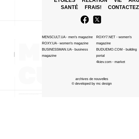
ÉTOILES
RELATION
VIE
ARG
SANTÉ
FRAIS!
CONTACTE
MENSCULT.UA
- men's magazine
ROXY7.NET
- women's
ROXY.UA
- women's magazine
magazine
BUSINESSMAN.UA
- business
BUDUEMO.COM
- building
magazine
portal
4kiev.com
- market
archives de nouvelles
© developed by
mc design