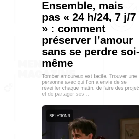
Ensemble, mais
pas « 24 h/24, 7 j/7
» : comment
préserver l’amour
sans se perdre soi
même
Tomber amoureux est facile. Trouver une
personne avec qui l’on a envie de se
réveiller chaque matin, de faire des projet
et de partager ses…
RELATIONS