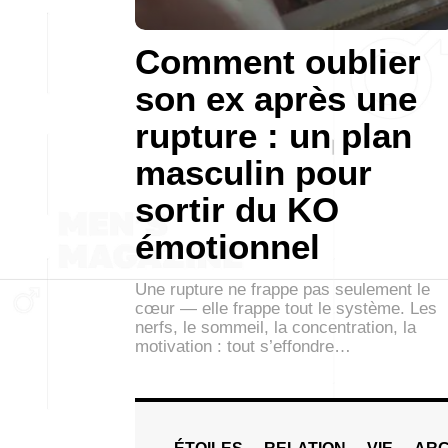
Comment oublier
son ex après une
rupture : un plan
masculin pour
sortir du KO
émotionnel
Une rupture ne frappe pas seulement le
cœur — elle frappe tout le système. Les
nerfs, le sommeil, la concentration, la
motivation : tout s’effondre…