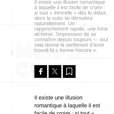
Il existe une illusion romantique
à laquelle il est facile de croire :
si tout « étincelle » dès le début,
alors la suite se déroulera
naturellement. Un
rapprochement rapide, une forte
alchimie, l’impression de se
connaître depuis toujours — tout
cela donne le sentiment d’avoir
trouvé la « bonne histoire ».
Il existe une illusion
romantique à laquelle il est
facile de croire : si tout «