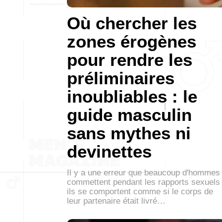
Où chercher les
zones érogènes
pour rendre les
préliminaires
inoubliables : le
guide masculin
sans mythes ni
devinettes
Il y a une erreur que beaucoup d'hommes
commettent pendant les rapports sexuels 
ils se comportent comme si le corps de
leur partenaire était livré…