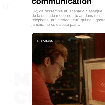
communication
Ok, ça ressemble au scénario classique
de la solitude moderne : tu as dans ton
téléphone un “interlocuteur” qui ne t’ignor
jamais, ne se dispute pas…
RELATIONS