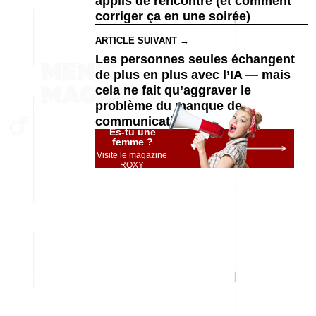
applis de rencontre (et comment
corriger ça en une soirée)
ARTICLE SUIVANT →
Les personnes seules échangent
de plus en plus avec l’IA — mais
cela ne fait qu’aggraver le
problème du manque de
communication
Es-tu une
femme ?
Visite le magazine
ROXY