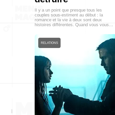
Il y a un point que presque tous les
couples sous-estiment au début : la
romance et la vie à deux sont deux
histoires différentes. Quand vous vous…
RELATIONS