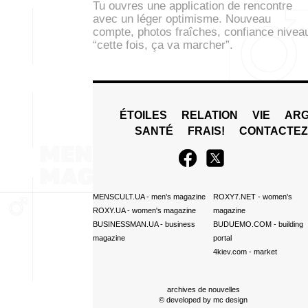
Tu ouvres une application de rencontre
avec un léger optimisme. Nouveau
compte, photos fraîches, confiance nivea
“cette fois, ça va marcher”.
ÉTOILES
RELATION
VIE
ARG
SANTÉ
FRAIS!
CONTACTE
MENSCULT.UA
- men's magazine
ROXY7.NET
- women's
ROXY.UA
- women's magazine
magazine
BUSINESSMAN.UA
- business
BUDUEMO.COM
- building
magazine
portal
4kiev.com
- market
archives de nouvelles
© developed by
mc design