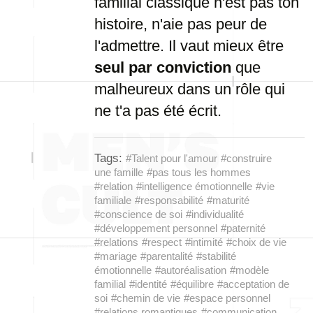
familial classique n'est pas ton
histoire, n'aie pas peur de
l'admettre. Il vaut mieux être
seul par conviction
que
malheureux dans un rôle qui
ne t'a pas été écrit.
Tags:
#Talent pour l'amour
#construire
une famille
#pas tous les hommes
#relation
#intelligence émotionnelle
#vie
familiale
#responsabilité
#maturité
#conscience de soi
#individualité
#développement personnel
#paternité
#relations
#respect
#intimité
#choix de vie
#mariage
#parentalité
#stabilité
émotionnelle
#autoréalisation
#modèle
familial
#identité
#équilibre
#acceptation de
soi
#chemin de vie
#espace personnel
#relations romantiques
#communication