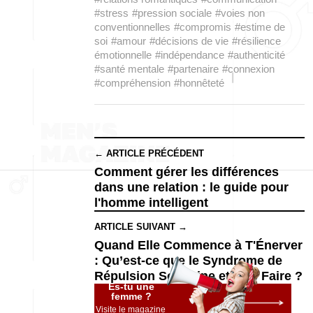
#stress
#pression sociale
#voies non
conventionnelles
#compromis
#estime de
soi
#amour
#décisions de vie
#résilience
émotionnelle
#indépendance
#authenticité
#santé mentale
#partenaire
#connexion
#compréhension
#honnêteté
← ARTICLE PRÉCÉDENT
Comment gérer les différences
dans une relation : le guide pour
l'homme intelligent
ARTICLE SUIVANT →
Quand Elle Commence à T'Énerv er
: Qu’est-ce que le Syndrome de
Répulsion Soudaine et Que Faire ?
Es-tu une
femme ?
Visite le magazine