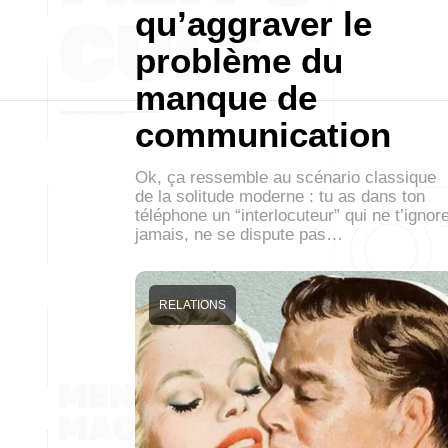
qu’aggraver le
problème du
manque de
communication
Ok, ça ressemble au scénario classique
de la solitude moderne : tu as dans ton
téléphone un “interlocuteur” qui ne t’ignor
jamais, ne se dispute pas…
RELATIONS