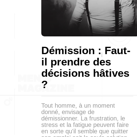
Démission : Faut-
il prendre des
décisions hâtives
?
Tout homme, à un moment
donné, envisage de
démissionner. La frustration, le
stress et la fatigue peuvent faire
en sorte qu'il semble que quitter