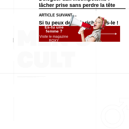
lâcher prise sans perdre la tête
ARTICLE SUIVANT →
Si tu peux devenir riche, fais-le !
Es-tu une
femme ?
Visite le magazine
ROXY