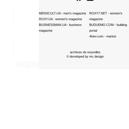
MENSCULT.UA
- men's magazine
ROXY7.NET
- women's
ROXY.UA
- women's magazine
magazine
BUSINESSMAN.UA
- business
BUDUEMO.COM
- building
magazine
portal
4kiev.com
- market
archives de nouvelles
© developed by
mc design