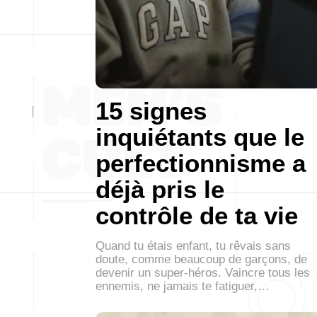
15 signes
inquiétants que le
perfectionnisme a
déjà pris le
contrôle de ta vie
Quand tu étais enfant, tu rêvais sans
doute, comme beaucoup de garçons, de
devenir un super-héros. Vaincre tous les
ennemis, ne jamais te fatiguer,…