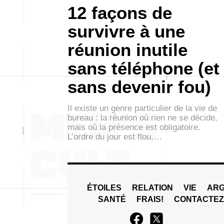
12 façons de
survivre à une
réunion inutile
sans téléphone (et
sans devenir fou)
Il existe un genre particulier de la vie de
bureau : la réunion où rien ne se décide,
mais où la présence est obligatoire.
L’ordre du jour est flou,…
ÉTOILES
RELATION
VIE
ARG
SANTÉ
FRAIS!
CONTACTE