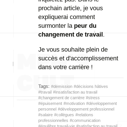
prochain article, je vous
expliquerai comment
surmonter la
peur du
changement de travail
.
Je vous souhaite plein de
succès et d'accomplissement
dans votre carrière !
Tags:
#démission
#décisions hâtives
#travail
#insatisfaction au travail
#changement de carrière
#stress
#épuisement
#motivation
#développement
personnel
#développement professionnel
#salaire
#collègues
#relations
professionnelles
#communication
#équilibre travail-vie
#satisfaction au travail