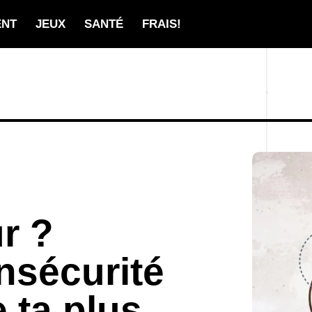
ENT
JEUX
SANTÉ
FRAIS!
r ?
insécurité
e ta plus