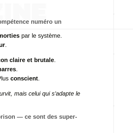
 compétence numéro un
morties
par le système.
ur
.
çon claire et brutale
.
arres
.
Plus
conscient
.
urvit, mais celui qui s’adapte le
rison — ce sont des super-