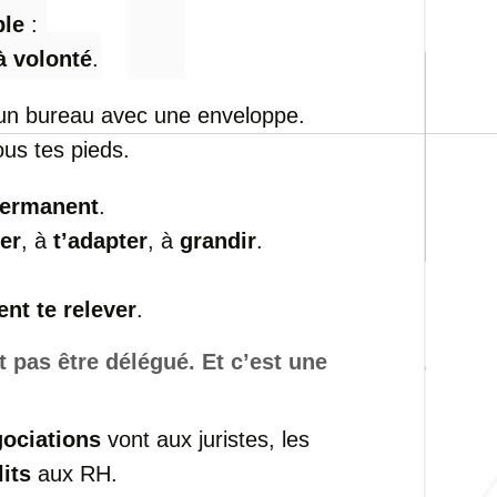
ble
:
à volonté
.
 un bureau avec une enveloppe.
ous tes pieds.
permanent
.
er
, à
t’adapter
, à
grandir
.
t te relever
.
t pas être délégué. Et c’est une
ociations
vont aux juristes, les
lits
aux RH.