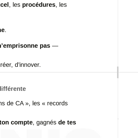
cel
, les
procédures
, les
me
.
n’emprisonne pas
—
créer, d’innover.
ifférente
ons de CA », les « records
 ton compte
, gagnés
de tes