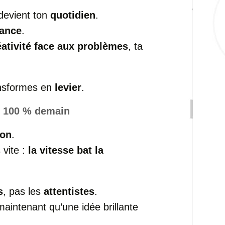
devient ton
quotidien
.
sance
.
éativité face aux problèmes
, ta
ransformes en
levier
.
e 100 % demain
ion
.
 vite :
la vitesse bat la
s
, pas les
attentistes
.
aintenant qu’une idée brillante