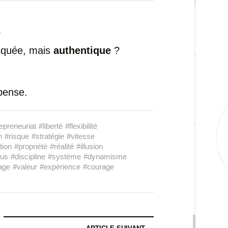
?
isquée, mais
authentique
?
pense.
epreneuriat
#liberté
#flexibilité
n
#risque
#stratégie
#vitesse
tion
#propriété
#réalité
#illusion
sus
#discipline
#système
#dynamisme
age
#valeur
#expérience
#courage