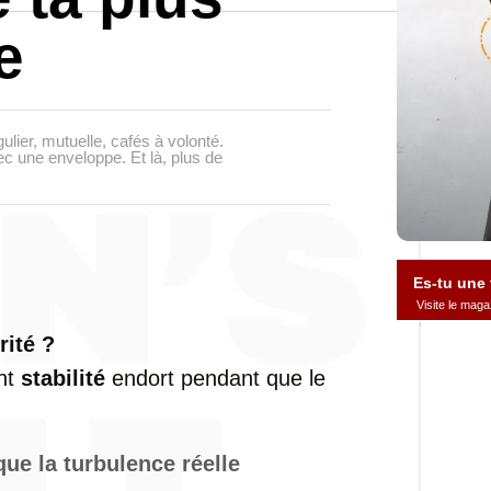
e
gulier, mutuelle, cafés à volonté.
ec une enveloppe. Et là, plus de
Es-tu une
Visite le ma
rité ?
ant
stabilité
endort pendant que le
 que la turbulence réelle