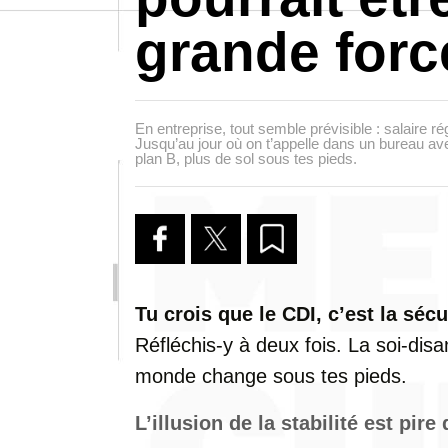
grande forc
En entreprise, tout semble prévisible : salaire ré
Jusqu’au jour où on t’appelle dans un bureau av
plan B, plus de sol sous tes pieds.
Tu crois que le CDI, c’est la sécu
Réfléchis-y à deux fois. La soi-dis
monde change sous tes pieds.
L’illusion de la stabilité est pire