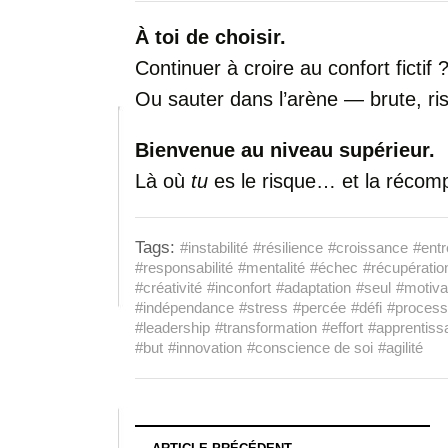
À toi de choisir.
Continuer à croire au confort fictif 
Ou sauter dans l’arène — brute, r
Bienvenue au niveau supérieur.
Là où
tu
es le risque… et la récom
Tags:
#instabilité
#résilience
#croissance
#entr
#responsabilité
#mentalité
#échec
#récupératio
#créativité
#inconfort
#adaptation
#seul
#motiva
#indépendance
#stress
#percée
#défi
#proces
#leadership
#transformation
#effort
#apprentiss
#but
#innovation
#conscience de soi
#agilité