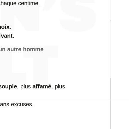
chaque centime.
hoix
.
ivant
.
r un autre homme
.
souple
, plus
affamé
, plus
 sans excuses.