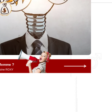
 femme ?
gazine ROXY