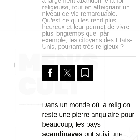
a largement abandonné la foi
religieuse, tout en atteignant un
niveau de vie remarquable.
Qu’est-ce qui les rend plus
heureux et leur permet de vivre
plus longtemps que, par
exemple, les citoyens des États-
Unis, pourtant très religieux ?
Dans un monde où la religion
reste une pierre angulaire pour
beaucoup, les pays
scandinaves
ont suivi une