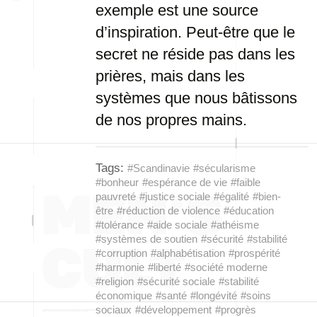
exemple est une source
d’inspiration. Peut-être que le
secret ne réside pas dans les
prières, mais dans les
systèmes que nous bâtissons
de nos propres mains.
Tags:
#Scandinavie
#sécularisme
#bonheur
#espérance de vie
#faible
pauvreté
#justice sociale
#égalité
#bien-
être
#réduction de violence
#éducation
#tolérance
#aide sociale
#athéisme
#systèmes de soutien
#sécurité
#stabilité
#corruption
#alphabétisation
#prospérité
#harmonie
#liberté
#société moderne
#religion
#sécurité sociale
#stabilité
économique
#santé
#longévité
#soins
sociaux
#développement
#progrès