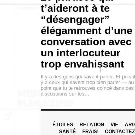
t’aideront à te
“désengager”
élégamment d’une
conversation avec
un interlocuteur
trop envahissant
Il y a des gens qui savent parler. Et puis i
y a ceux qui savent trop bien parler — au
point que tu te retrouves coincé dans des
discussions sur les…
ÉTOILES
RELATION
VIE
ARG
SANTÉ
FRAIS!
CONTACTE