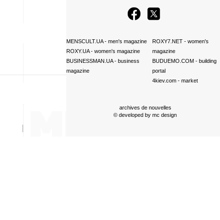
MENSCULT.UA
- men's magazine
ROXY7.NET
- women's
ROXY.UA
- women's magazine
magazine
BUSINESSMAN.UA
- business
BUDUEMO.COM
- building
magazine
portal
4kiev.com
- market
archives de nouvelles
© developed by
mc design