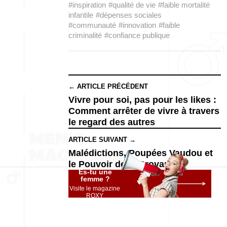
#inspiration
#qualité de vie
#faible mortalité
infantile
#dépenses sociales
#communauté
#innovation
#faible
criminalité
#confiance publique
← ARTICLE PRÉCÉDENT
Vivre pour soi, pas pour les likes :
Comment arrêter de vivre à travers
le regard des autres
ARTICLE SUIVANT →
Malédictions, Poupées Vaudou et
le Pouvoir de la Croyance
Es-tu une
femme ?
Visite le magazine
ROXY