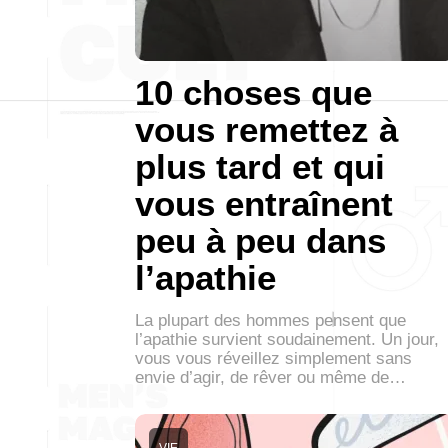
10 choses que
vous remettez à
plus tard et qui
vous entraînent
peu à peu dans
l’apathie
La plupart des hommes pensent que
l’apathie survient soudainement. Un jour,
vous vous réveillez simplement sans
envie d’agir, de rêver ou même de…
VIE