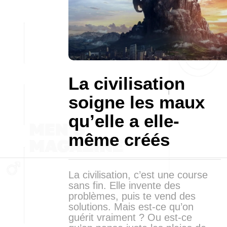
La civilisation
soigne les maux
qu’elle a elle-
même créés
La civilisation, c’est une course
sans fin. Elle invente des
problèmes, puis te vend des
solutions. Mais est-ce qu’on
guérit vraiment ? Ou est-ce