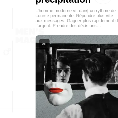
L’homme moderne vit dans un rythme de
course permanente. Répondre plus vite
aux messages. Gagner plus rapidement d
l’argent. Prendre des décisions…
VIE