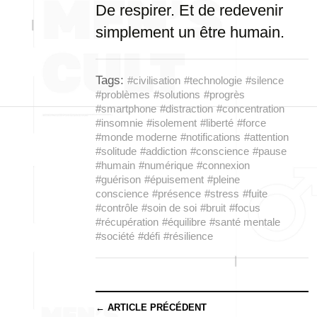
De respirer. Et de redevenir
simplement un être humain.
Tags:
#civilisation
#technologie
#silence
#problèmes
#solutions
#progrès
#smartphone
#distraction
#concentration
#insomnie
#isolement
#liberté
#force
#monde moderne
#notifications
#attention
#solitude
#addiction
#conscience
#pause
#humain
#numérique
#connexion
#guérison
#épuisement
#pleine
conscience
#présence
#stress
#fuite
#contrôle
#soin de soi
#bruit
#focus
#récupération
#équilibre
#santé mentale
#société
#défi
#résilience
← ARTICLE PRÉCÉDENT