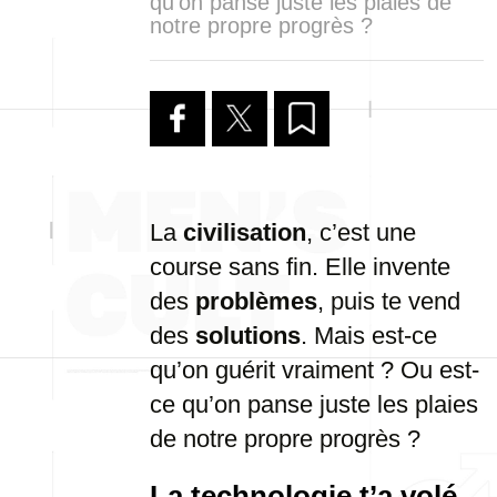
qu’on panse juste les plaies de
notre propre progrès ?
La
civilisation
, c’est une
course sans fin. Elle invente
des
problèmes
, puis te vend
des
solutions
. Mais est-ce
qu’on guérit vraiment ? Ou est-
ce qu’on panse juste les plaies
de notre propre progrès ?
La technologie t’a volé