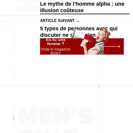
Le mythe de l’homme alpha : une
illusion coûteuse
ARTICLE SUIVANT →
5 types de personnes avec qui
discuter ne sert à rien
Es-tu une
femme ?
Visite le magazine
ROXY