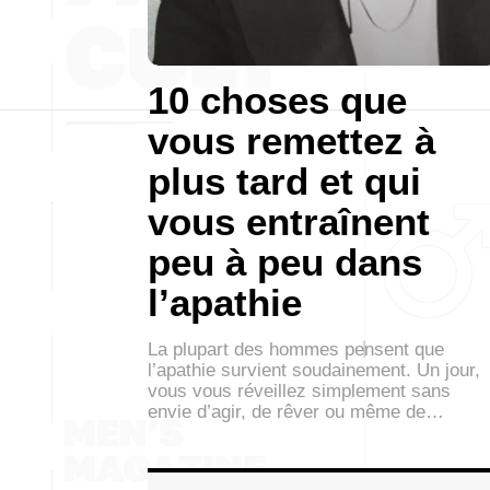
10 choses que
vous remettez à
plus tard et qui
vous entraînent
peu à peu dans
l’apathie
La plupart des hommes pensent que
l’apathie survient soudainement. Un jour,
vous vous réveillez simplement sans
envie d’agir, de rêver ou même de…