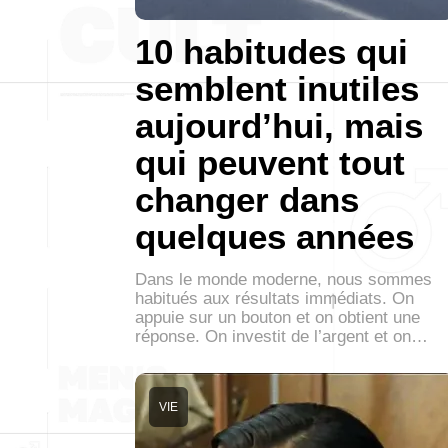
10 habitudes qui
semblent inutiles
aujourd’hui, mais
qui peuvent tout
changer dans
quelques années
Dans le monde moderne, nous sommes
habitués aux résultats immédiats. On
appuie sur un bouton et on obtient une
réponse. On investit de l’argent et on…
VIE