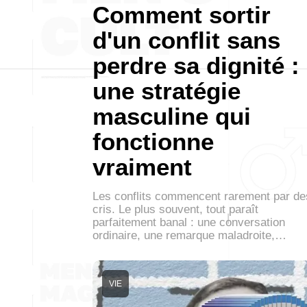
Comment sortir
d'un conflit sans
perdre sa dignité :
une stratégie
masculine qui
fonctionne
vraiment
Les conflits commencent rarement par de
cris. Le plus souvent, tout paraît
parfaitement banal : une conversation
ordinaire, une remarque maladroite,…
VIE