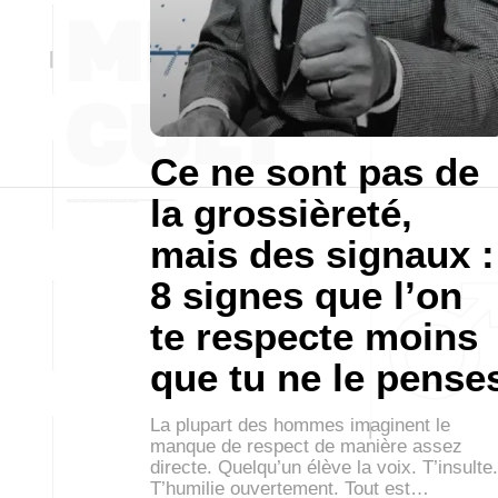
Ce ne sont pas de
la grossièreté,
mais des signaux :
8 signes que l’on
te respecte moins
que tu ne le pense
La plupart des hommes imaginent le
manque de respect de manière assez
directe. Quelqu’un élève la voix. T’insulte.
T’humilie ouvertement. Tout est…