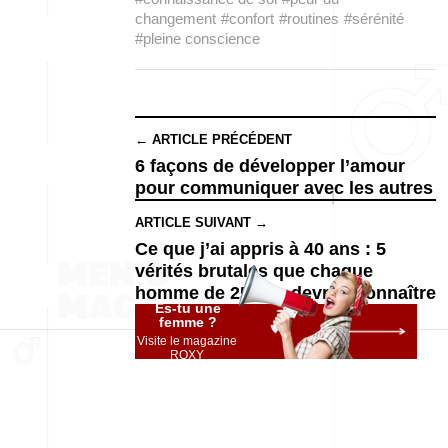
changement
#confort
#routines
#sérénité
#pleine conscience
← ARTICLE PRÉCÉDENT
6 façons de développer l’amour
pour communiquer avec les autres
ARTICLE SUIVANT →
Ce que j’ai appris à 40 ans : 5
vérités brutales que chaque
homme de 25 ans devrait connaître
Es-tu une
femme ?
Visite le magazine
ROXY