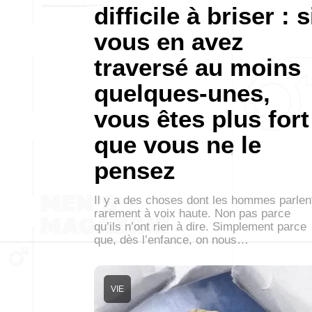
difficile à briser : s
vous en avez
traversé au moins
quelques-unes,
vous êtes plus fort
que vous ne le
pensez
Il y a des choses dont les hommes parlen
rarement à voix haute. Non pas parce
qu’ils n’ont rien à dire. Simplement parce
que, dès l’enfance, on nous…
VIE