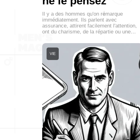
ne le pensez
Il y a des hommes qu'on remarque
immédiatement. Ils parlent avec
assurance, attirent facilement l'attention,
ont du charisme, de la répartie ou une…
VIE