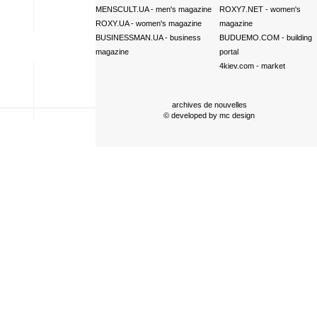
MENSCULT.UA
- men's magazine
ROXY7.NET
- women's
ROXY.UA
- women's magazine
magazine
BUSINESSMAN.UA
- business
BUDUEMO.COM
- building
magazine
portal
4kiev.com
- market
archives de nouvelles
© developed by
mc design