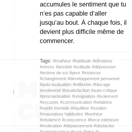
accumules le sentiment que tu
n’es pas capable d’aller
jusqu’au bout. À chaque fois, il
devient plus difficile même de
commencer.
Tags:
#malheur
#habitude
#émotions
#stress
#anxiété
#solitude
#dépression
#estime de soi
#peur
#tristesse
#changement
#développement personnel
#auto-évaluation
#réflexion
#blocage
émotionnel
#insatisfaction
#auto-critique
#procrastination
#résignation
#isolement
#excuses
#communication
#relations
#santé mentale
#équilibre
#soutien
#mauvaises habitudes
#bonheur
#résilience
#conscience
#force intérieure
#motivation
#dépassement
#obstacles
#connaissance de soi
#peur du