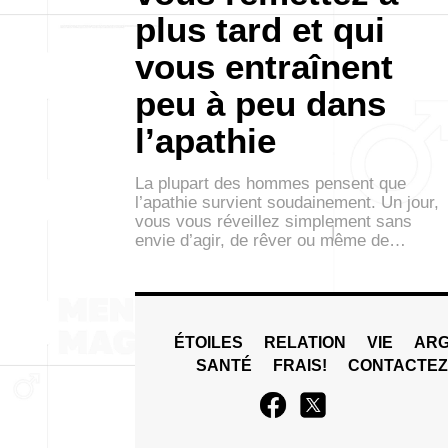
plus tard et qui
vous entraînent
peu à peu dans
l’apathie
La plupart des hommes pensent que
l’apathie survient soudainement. Un jour,
vous vous réveillez simplement sans
envie d’agir, de rêver ou même de…
ÉTOILES
RELATION
VIE
ARG
SANTÉ
FRAIS!
CONTACTE