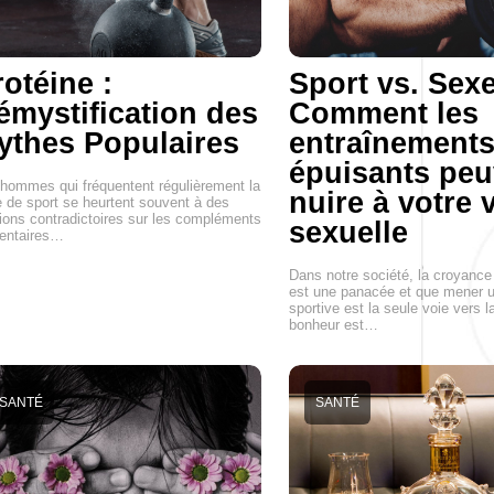
otéine :
Sport vs. Sexe
émystification des
Comment les
ythes Populaires
entraînement
épuisants peu
hommes qui fréquentent régulièrement la
nuire à votre 
e de sport se heurtent souvent à des
ions contradictoires sur les compléments
sexuelle
mentaires…
Dans notre société, la croyance
est une panacée et que mener u
sportive est la seule voie vers l
bonheur est…
SANTÉ
SANTÉ