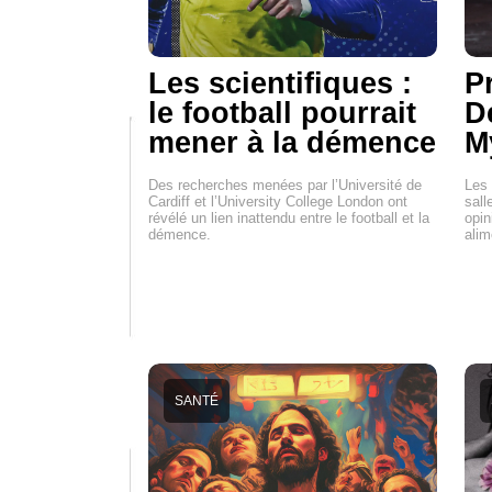
Les scientifiques :
Pr
le football pourrait
D
mener à la démence
M
Des recherches menées par l’Université de
Les 
Cardiff et l’University College London ont
sall
révélé un lien inattendu entre le football et la
opin
démence.
ali
SANTÉ