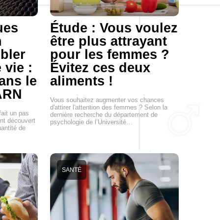
ues
Étude : Vous voulez
n
être plus attrayant
bler
pour les femmes ?
 vie :
Évitez ces deux
dans le
aliments !
'ARN
Vous souhaitez augmenter vos chances
d'attirer l'attention des femmes ? Selon la
ait un pas
dernière recherche du département de
ont découvert
psychologie de l’Université…
antité de
SANTÉ