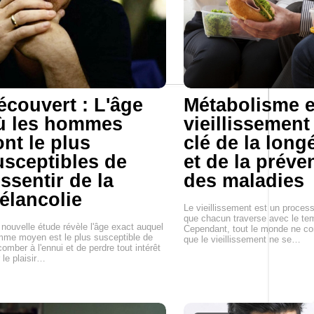
écouvert : L'âge
Métabolisme e
ù les hommes
vieillissement
ont le plus
clé de la long
usceptibles de
et de la préve
ssentir de la
des maladies
élancolie
Le vieillissement est un process
que chacun traverse avec le te
nouvelle étude révèle l'âge exact auquel
Cependant, tout le monde ne c
mme moyen est le plus susceptible de
que le vieillissement ne se…
omber à l'ennui et de perdre tout intérêt
 le plaisir…