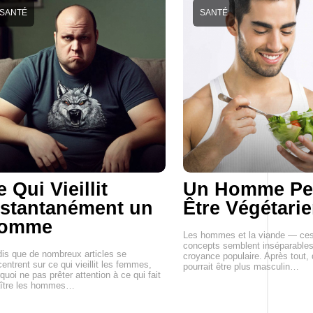
SANTÉ
SANTÉ
 Qui Vieillit
Un Homme Peu
nstantanément un
Être Végétari
omme
Les hommes et la viande — ce
concepts semblent inséparables
is que de nombreux articles se
croyance populaire. Après tout, 
entrent sur ce qui vieillit les femmes,
pourrait être plus masculin…
quoi ne pas prêter attention à ce qui fait
aître les hommes…