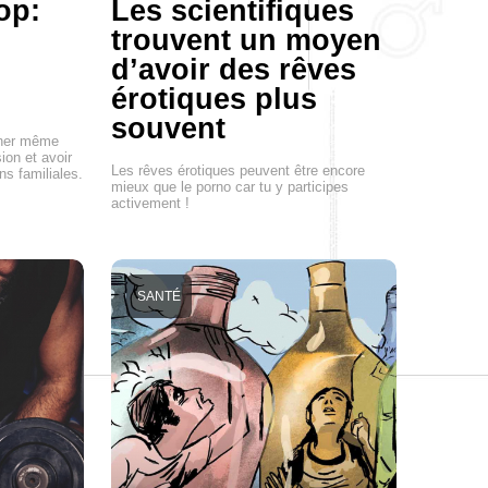
op:
Les scientifiques
trouvent un moyen
d’avoir des rêves
érotiques plus
souvent
ener même
ion et avoir
Les rêves érotiques peuvent être encore
ns familiales.
mieux que le porno car tu y participes
activement !
SANTÉ