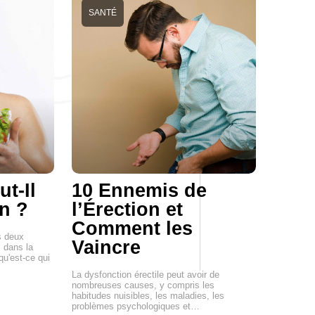
SANTÉ
t-Il
10 Ennemis de
en ?
l’Érection et
Comment les
s deux
Vaincre
 dans la
qu'est-ce qui
La dysfonction érectile peut avoir de
nombreuses causes, y compris les
habitudes nuisibles, les maladies, les
problèmes psychologiques et…