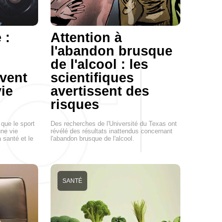
 :
Attention à
l'abandon brusque
s
de l'alcool : les
vent
scientifiques
vie
avertissent des
risques
 que le sport
Des recherches de l'Université du Texas ont
ne vie
révélé des résultats inattendus concernant
a santé et le
l'abandon brusque de l'alcool.
SANTÉ