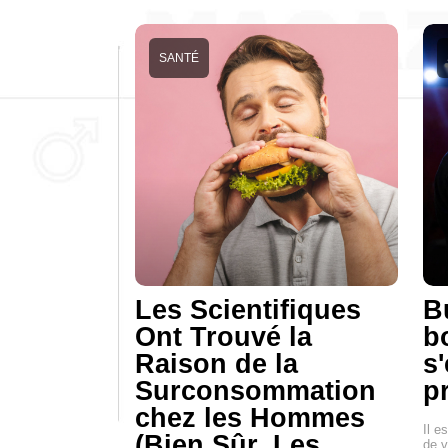
SANTÉ
Les Scientifiques
B
Ont Trouvé la
b
Raison de la
s
Surconsommation
p
chez les Hommes
Il e
(Bien Sûr, Les
de v