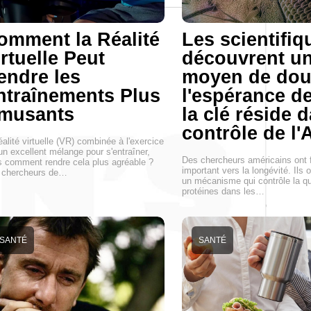
omment la Réalité
Les scientifiq
rtuelle Peut
découvrent u
endre les
moyen de dou
ntraînements Plus
l'espérance de
musants
la clé réside 
contrôle de l
éalité virtuelle (VR) combinée à l'exercice
un excellent mélange pour s'entraîner,
Des chercheurs américains ont f
 comment rendre cela plus agréable ?
important vers la longévité. Ils 
 chercheurs de…
un mécanisme qui contrôle la qu
protéines dans les…
SANTÉ
SANTÉ