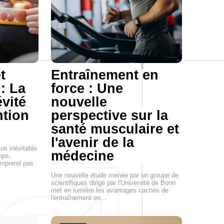
t
Entraînement en
 : La
force : Une
évité
nouvelle
ntion
perspective sur la
santé musculaire et
l'avenir de la
us inévitable
médecine
mps.
omprend pas
Une nouvelle étude menée par un groupe de
scientifiques dirigé par l'Université de Bonn
met en lumière les avantages cachés de
l'entraînement en…