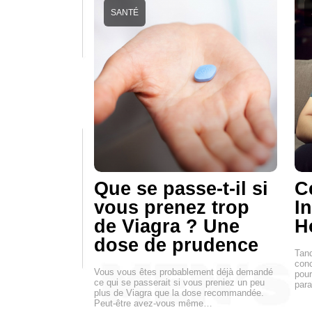
SANTÉ
Que se passe-t-il si
Ce
vous prenez trop
I
de Viagra ? Une
H
dose de prudence
Tand
conc
Vous vous êtes probablement déjà demandé
pour
ce qui se passerait si vous preniez un peu
par
plus de Viagra que la dose recommandée.
Peut-être avez-vous même…