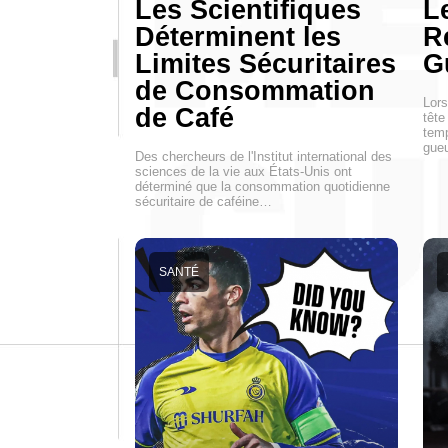
Les Scientifiques
L
Déterminent les
R
Limites Sécuritaires
G
de Consommation
Lors
de Café
tête
temp
gue
Des chercheurs de l'Institut international des
sciences de la vie aux États-Unis ont
déterminé que la consommation quotidienne
sécuritaire de caféine…
SANTÉ