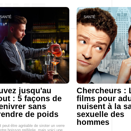
SANTÉ
SANTÉ
uvez jusqu'au
Chercheurs : 
out : 5 façons de
films pour adu
'enivrer sans
nuisent à la s
rendre de poids
sexuelle des
hommes
st peut-être agréable de siroter un verre
otre boisson préférée, mais voici une