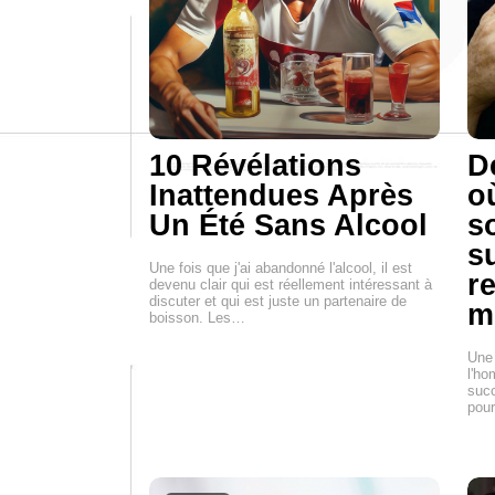
10 Révélations
D
Inattendues Après
o
Un Été Sans Alcool
s
s
Une fois que j'ai abandonné l'alcool, il est
re
devenu clair qui est réellement intéressant à
discuter et qui est juste un partenaire de
m
boisson. Les…
Une 
l'ho
succ
pour