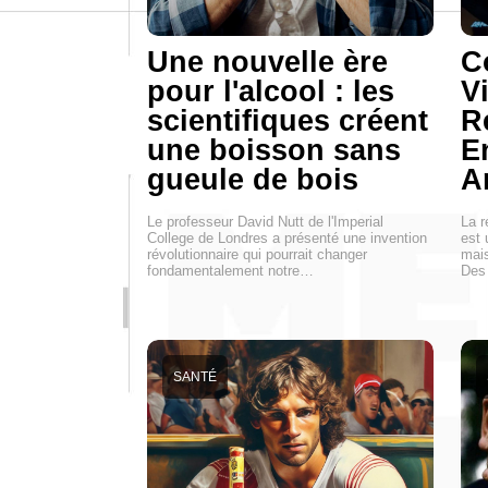
Une nouvelle ère
C
pour l'alcool : les
Vi
scientifiques créent
R
une boisson sans
E
gueule de bois
A
Le professeur David Nutt de l'Imperial
La r
College de Londres a présenté une invention
est 
révolutionnaire qui pourrait changer
mais
fondamentalement notre…
Des
SANTÉ