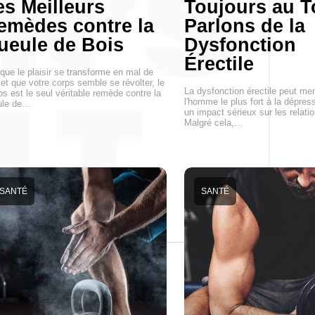
es Meilleurs
Toujours au T
emèdes contre la
Parlons de la
ueule de Bois
Dysfonction
Érectile
que le plaisir se transforme en mal de
 et que votre corps semble se révolter, le
La dysfonction érectile peut m
s est le seul véritable remède contre la
l'homme le plus fort à la dépress
ule de…
un impact sérieux sur les relatio
Malgré cela,…
SANTÉ
SANTÉ