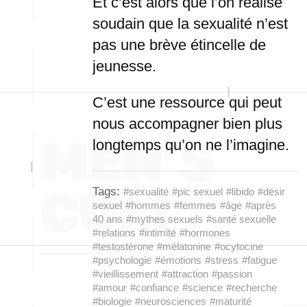
Et c’est alors que l’on réalise
soudain que la sexualité n’est
pas une brève étincelle de
jeunesse.
C’est une ressource qui peut
nous accompagner bien plus
longtemps qu’on ne l’imagine.
Tags:
#sexualité
#pic sexuel
#libido
#désir
sexuel
#hommes
#femmes
#âge
#après
40 ans
#mythes sexuels
#santé sexuelle
#relations
#intimité
#hormones
#testostérone
#mélatonine
#ocytocine
#psychologie
#émotions
#stress
#fatigue
#vieillissement
#attraction
#passion
#amour
#confiance
#science
#recherche
#biologie
#neurosciences
#maturité