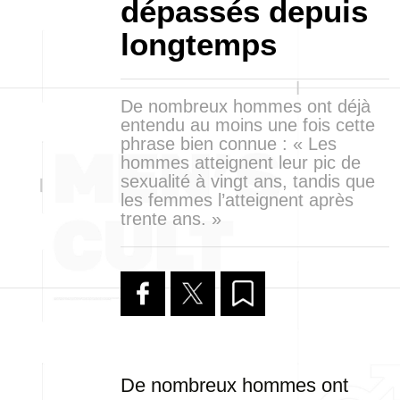
dépassés depuis
longtemps
De nombreux hommes ont déjà
entendu au moins une fois cette
phrase bien connue : « Les
hommes atteignent leur pic de
sexualité à vingt ans, tandis que
les femmes l’atteignent après
trente ans. »
De nombreux hommes ont