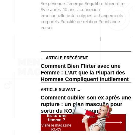
#expérience
#énergie
#équilibre
#bien-être
#vie après 40 ans
#connexion
émotionnelle
#stéréotypes
#changements
corporels
#qualité de relation
#confiance
en soi
← ARTICLE PRÉCÉDENT
Comment Bien Flirter avec une
Femme : L’Art que la Plupart des
Hommes Compliquent Inutilement
ARTICLE SUIVANT →
Comment oublier son ex après une
rupture : un plan masculin pour
sortir du KO émotionnel
Es-tu une
femme ?
Visite le magazine
ROXY