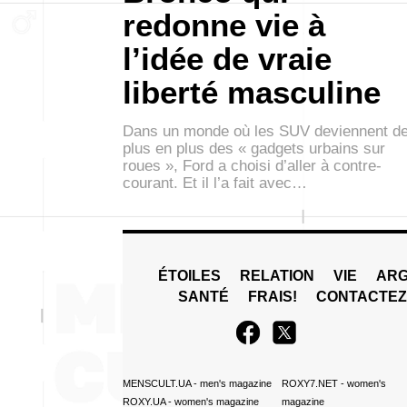
redonne vie à
l’idée de vraie
liberté masculine
Dans un monde où les SUV deviennent d
plus en plus des « gadgets urbains sur
roues », Ford a choisi d’aller à contre-
courant. Et il l’a fait avec…
ÉTOILES
RELATION
VIE
ARG
SANTÉ
FRAIS!
CONTACTE
MENSCULT.UA
- men's magazine
ROXY7.NET
- women's
ROXY.UA
- women's magazine
magazine