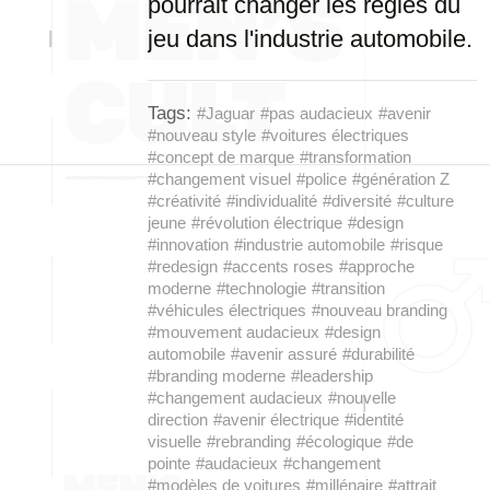
pourrait changer les règles du
jeu dans l'industrie automobile.
Tags:
#Jaguar
#pas audacieux
#avenir
#nouveau style
#voitures électriques
#concept de marque
#transformation
#changement visuel
#police
#génération Z
#créativité
#individualité
#diversité
#culture
jeune
#révolution électrique
#design
#innovation
#industrie automobile
#risque
#redesign
#accents roses
#approche
moderne
#technologie
#transition
#véhicules électriques
#nouveau branding
#mouvement audacieux
#design
automobile
#avenir assuré
#durabilité
#branding moderne
#leadership
#changement audacieux
#nouvelle
direction
#avenir électrique
#identité
visuelle
#rebranding
#écologique
#de
pointe
#audacieux
#changement
#modèles de voitures
#millénaire
#attrait