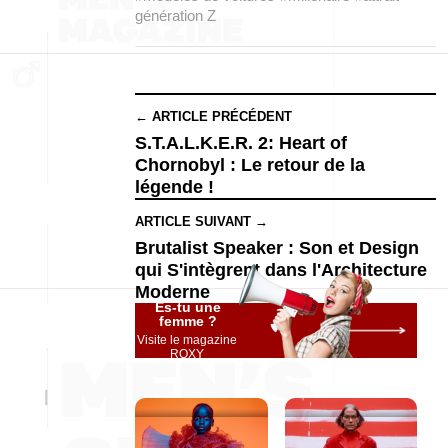
génération Z
← ARTICLE PRÉCÉDENT
S.T.A.L.K.E.R. 2: Heart of
Chornobyl : Le retour de la
légende !
ARTICLE SUIVANT →
Brutalist Speaker : Son et Design
qui S'intègrent dans l'Architecture
Moderne
Es-tu une
femme ?
Visite le magazine
ROXY