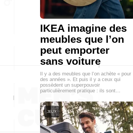
IKEA imagine des
meubles que l’on
peut emporter
sans voiture
Il y a des meubles que l’on achète « pour
des années ». Et puis il y a ceux qui
possèdent un superpouvoir
particulièrement pratique : ils sont…
JEUX