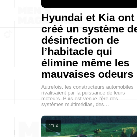
Hyundai et Kia ont
créé un système d
désinfection de
l’habitacle qui
élimine même les
mauvaises odeurs
Autrefois, les constructeurs automobiles
rivalisaient par la puissance de leurs
moteurs. Puis est venue l’ère des
systèmes multimédias, des…
JEUX