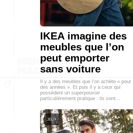
IKEA imagine des
meubles que l’on
peut emporter
sans voiture
Il y a des meubles que l’on achète « pour
des années ». Et puis il y a ceux qui
possèdent un superpouvoir
particulièrement pratique : ils sont…
JEUX