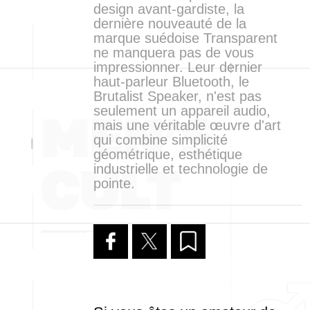
design avant-gardiste, la
dernière nouveauté de la
marque suédoise Transparent
ne manquera pas de vous
impressionner. Leur dernier
haut-parleur Bluetooth, le
Brutalist Speaker, n'est pas
seulement un appareil audio,
mais une véritable œuvre d'art
qui combine simplicité
géométrique, esthétique
industrielle et technologie de
pointe.