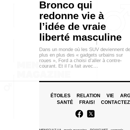
Bronco qui
redonne vie à
l’idée de vraie
liberté masculine
Dans un monde où les SUV deviennent d
plus en plus des « gadgets urbains sur
roues », Ford a choisi d’aller à contre-
courant. Et il l’a fait avec…
ÉTOILES
RELATION
VIE
ARG
SANTÉ
FRAIS!
CONTACTE
MENSCULT.UA
- men's magazine
ROXY7.NET
- women's