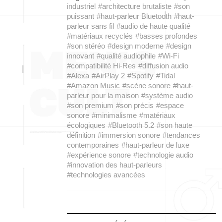
industriel
#architecture brutaliste
#son
puissant
#haut-parleur Bluetooth
#haut-
parleur sans fil
#audio de haute qualité
#matériaux recyclés
#basses profondes
#son stéréo
#design moderne
#design
innovant
#qualité audiophile
#Wi-Fi
#compatibilité Hi-Res
#diffusion audio
#Alexa
#AirPlay 2
#Spotify
#Tidal
#Amazon Music
#scène sonore
#haut-
parleur pour la maison
#système audio
#son premium
#son précis
#espace
sonore
#minimalisme
#matériaux
écologiques
#Bluetooth 5.2
#son haute
définition
#immersion sonore
#tendances
contemporaines
#haut-parleur de luxe
#expérience sonore
#technologie audio
#innovation des haut-parleurs
#technologies avancées