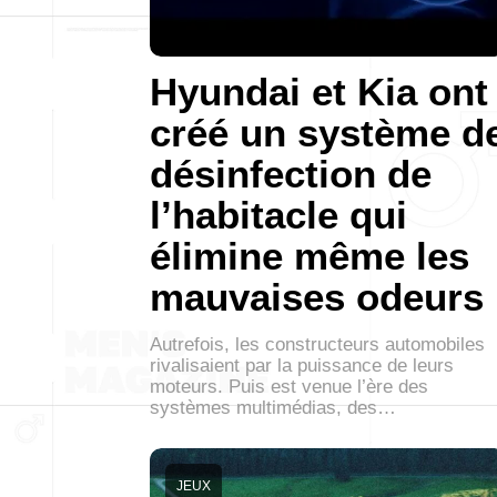
Hyundai et Kia ont
créé un système d
désinfection de
l’habitacle qui
élimine même les
mauvaises odeurs
Autrefois, les constructeurs automobiles
rivalisaient par la puissance de leurs
moteurs. Puis est venue l’ère des
systèmes multimédias, des…
JEUX