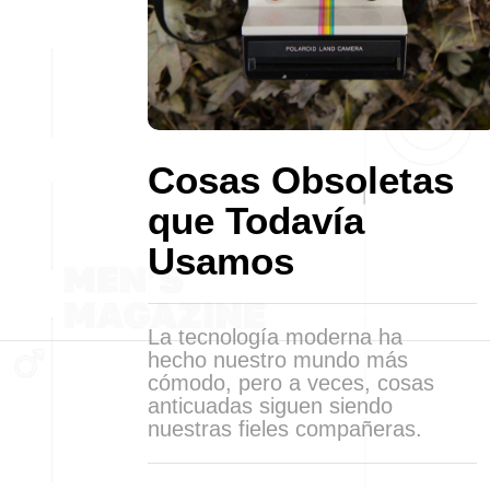
Cosas Obsoletas
que Todavía
Usamos
La tecnología moderna ha
hecho nuestro mundo más
cómodo, pero a veces, cosas
anticuadas siguen siendo
nuestras fieles compañeras.