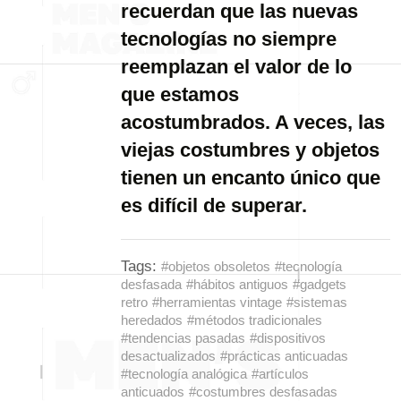
recuerdan que las nuevas
tecnologías no siempre
reemplazan el valor de lo
que estamos
acostumbrados. A veces, las
viejas costumbres y objetos
tienen un encanto único que
es difícil de superar.
Tags:
#objetos obsoletos
#tecnología
desfasada
#hábitos antiguos
#gadgets
retro
#herramientas vintage
#sistemas
heredados
#métodos tradicionales
#tendencias pasadas
#dispositivos
desactualizados
#prácticas anticuadas
#tecnología analógica
#artículos
anticuados
#costumbres desfasadas