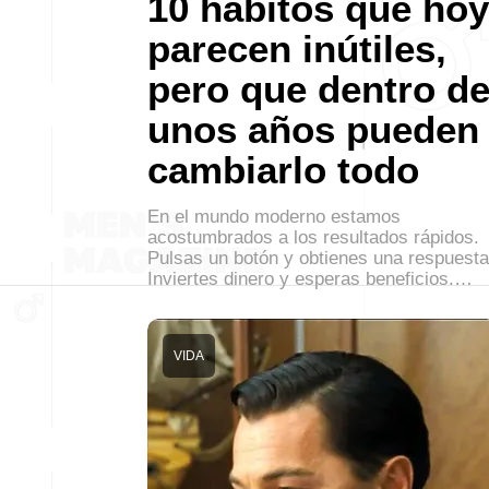
10 hábitos que hoy
parecen inútiles,
pero que dentro d
unos años pueden
cambiarlo todo
En el mundo moderno estamos
acostumbrados a los resultados rápidos.
Pulsas un botón y obtienes una respuesta
Inviertes dinero y esperas beneficios.…
VIDA