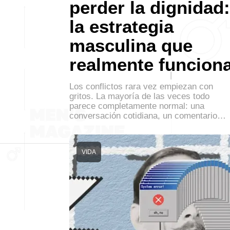
perder la dignidad:
la estrategia
masculina que
realmente funcion
Los conflictos rara vez empiezan con
gritos. La mayoría de las veces todo
parece completamente normal: una
conversación cotidiana, un comentario…
VIDA