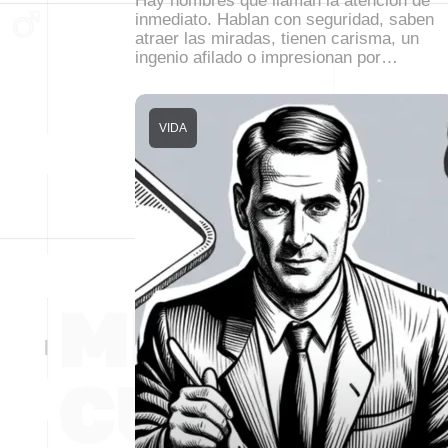
Hay hombres que llaman la atención de
inmediato. Hablan con seguridad, saben
atraer las miradas, tienen carisma, un
ingenio afilado o impresionan por…
VIDA