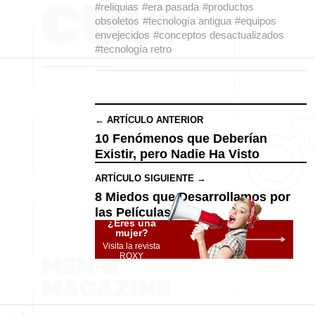
#reliquias
#era pasada
#productos
obsoletos
#tecnología antigua
#equipos
envejecidos
#conceptos desactualizados
#tecnología retro
← ARTÍCULO ANTERIOR
10 Fenómenos que Deberían
Existir, pero Nadie Ha Visto
ARTÍCULO SIGUIENTE →
8 Miedos que Desarrollamos por
las Películas
¿Eres una
mujer?
Visita la revista
ROXY