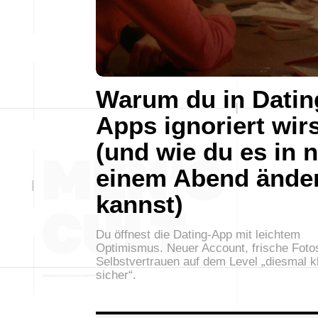
Warum du in Datin
Apps ignoriert wir
(und wie du es in 
einem Abend ände
kannst)
Du öffnest die Dating-App mit leichtem
Optimismus. Neuer Account, frische Foto
Selbstvertrauen auf dem Level „diesmal k
sicher“.