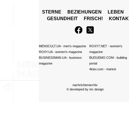
STERNE
BEZIEHUNGEN
LEBEN
GESUNDHEIT
FRISCH!
KONTAK
MENSCULT.UA
- men's magazine
ROXY7.NET
- women's
ROXY.UA
- women's magazine
magazine
BUSINESSMAN.UA
- business
BUDUEMO.COM
- building
magazine
portal
4kiev.com
- market
nachrichtenarchiv
© developed by
mc design