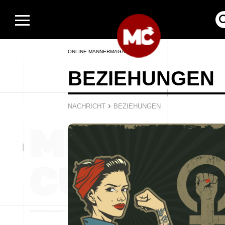
ONLINE-MÄNNERMAGAZIN
BEZIEHUNGEN
›
NACHRICHT
BEZIEHUNGEN