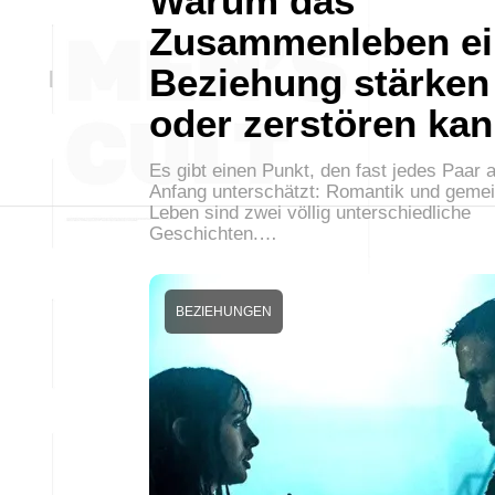
Warum das
Zusammenleben ei
Beziehung stärken
oder zerstören ka
Es gibt einen Punkt, den fast jedes Paar 
Anfang unterschätzt: Romantik und gem
Leben sind zwei völlig unterschiedliche
Geschichten.…
BEZIEHUNGEN