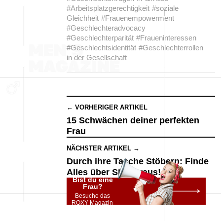
#Arbeitsplatzgerechtigkeit
#soziale
Gleichheit
#Frauenempowerment
#Geschlechteradvocacy
#Geschlechterparität
#Fraueninteressen
#Geschlechtsidentität
#Geschlechterrollen
in der Gesellschaft
← VORHERIGER ARTIKEL
15 Schwächen deiner perfekten
Frau
NÄCHSTER ARTIKEL →
Durch ihre Tasche Stöbern: Finde
Alles über Sie Heraus!
Bist du eine
Frau?
Besuche das
ROXY-Magazin