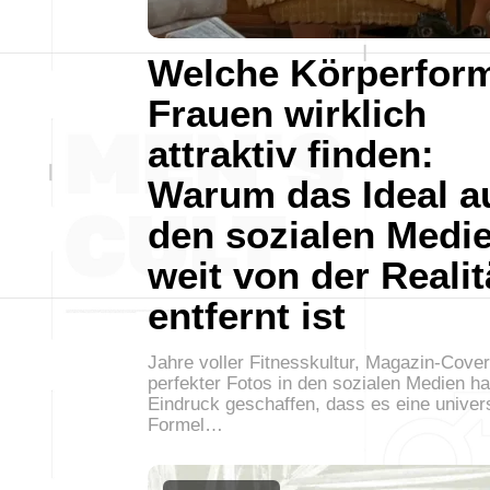
Welche Körperfor
Frauen wirklich
attraktiv finden:
Warum das Ideal a
den sozialen Medi
weit von der Realit
entfernt ist
Jahre voller Fitnesskultur, Magazin-Cove
perfekter Fotos in den sozialen Medien h
Eindruck geschaffen, dass es eine univer
Formel…