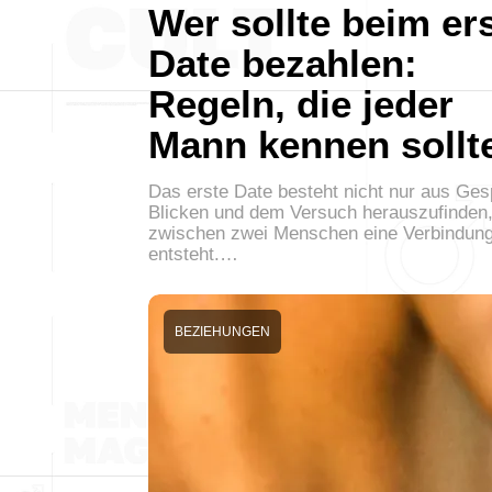
Wer sollte beim er
Date bezahlen:
Regeln, die jeder
Mann kennen sollt
Das erste Date besteht nicht nur aus Ge
Blicken und dem Versuch herauszufinden,
zwischen zwei Menschen eine Verbindun
entsteht.…
BEZIEHUNGEN