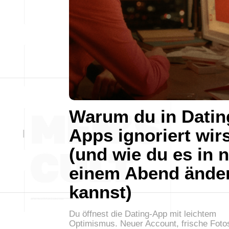
Warum du in Datin
Apps ignoriert wir
(und wie du es in 
einem Abend ände
kannst)
Du öffnest die Dating-App mit leichtem
Optimismus. Neuer Account, frische Foto