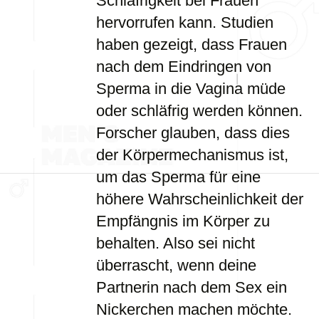
Schläfrigkeit bei Frauen
hervorrufen kann. Studien
haben gezeigt, dass Frauen
nach dem Eindringen von
Sperma in die Vagina müde
oder schläfrig werden können.
Forscher glauben, dass dies
der Körpermechanismus ist,
um das Sperma für eine
höhere Wahrscheinlichkeit der
Empfängnis im Körper zu
behalten. Also sei nicht
überrascht, wenn deine
Partnerin nach dem Sex ein
Nickerchen machen möchte.