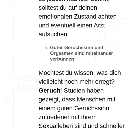
solltest du auf deinen
emotionalen Zustand achten
und eventuell einen Arzt
aufsuchen.
Guter Geruchssinn und
Orgasmen sind miteinander
verbunden
Möchtest du wissen, was dich
vielleicht noch mehr erregt?
Geruch
! Studien haben
gezeigt, dass Menschen mit
einem guten Geruchssinn
zufriedener mit ihrem
Sexualleben sind und schneller