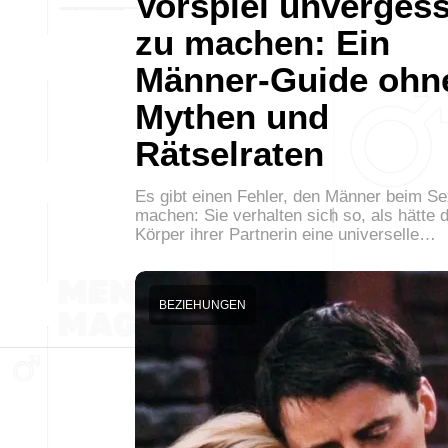
Vorspiel unvergess
zu machen: Ein
Männer-Guide ohn
Mythen und
Rätselraten
Es gibt einen Fehler, den Männer beim Se
machen: Sie verhalten sich so, als hätte 
Körper ihrer Partnerin eine universelle…
BEZIEHUNGEN