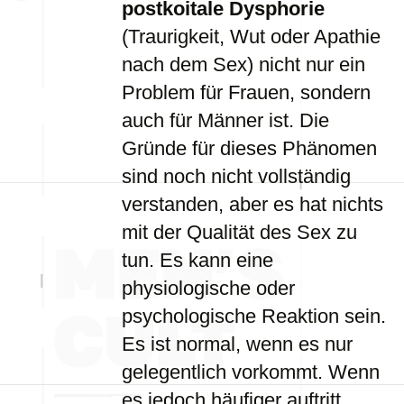
postkoitale Dysphorie
(Traurigkeit, Wut oder Apathie
nach dem Sex) nicht nur ein
Problem für Frauen, sondern
auch für Männer ist. Die
Gründe für dieses Phänomen
sind noch nicht vollständig
verstanden, aber es hat nichts
mit der Qualität des Sex zu
tun. Es kann eine
physiologische oder
psychologische Reaktion sein.
Es ist normal, wenn es nur
gelegentlich vorkommt. Wenn
es jedoch häufiger auftritt,