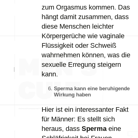
zum Orgasmus kommen. Das
hängt damit zusammen, dass
diese Menschen leichter
Körpergerüche wie vaginale
Flüssigkeit oder Schweiß
wahrnehmen können, was die
sexuelle Erregung steigern
kann.
Sperma kann eine beruhigende
Wirkung haben
Hier ist ein interessanter Fakt
für Männer: Es stellt sich
heraus, dass
Sperma
eine