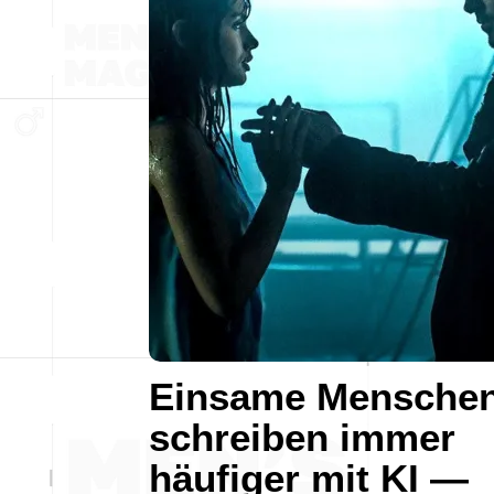
Einsame Mensche
schreiben immer
häufiger mit KI —