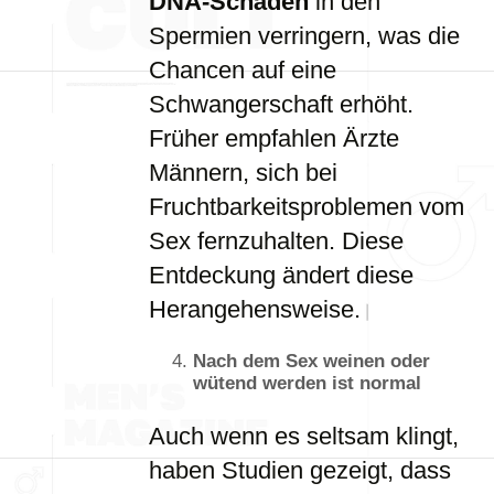
DNA-Schäden
in den
Spermien verringern, was die
Chancen auf eine
Schwangerschaft erhöht.
Früher empfahlen Ärzte
Männern, sich bei
Fruchtbarkeitsproblemen vom
Sex fernzuhalten. Diese
Entdeckung ändert diese
Herangehensweise.
Nach dem Sex weinen oder
wütend werden ist normal
Auch wenn es seltsam klingt,
haben Studien gezeigt, dass