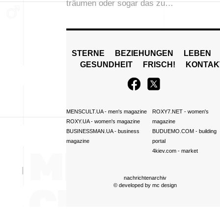
träumen oder sogar das zu…
STERNE
BEZIEHUNGEN
LEBEN
GESUNDHEIT
FRISCH!
KONTAK
MENSCULT.UA
- men's magazine
ROXY7.NET
- women's
ROXY.UA
- women's magazine
magazine
BUSINESSMAN.UA
- business
BUDUEMO.COM
- building
magazine
portal
4kiev.com
- market
nachrichtenarchiv
© developed by
mc design