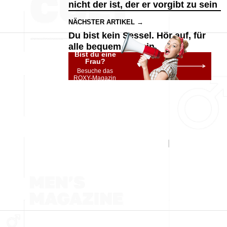
nicht der ist, der er vorgibt zu sein
NÄCHSTER ARTIKEL →
Du bist kein Sessel. Hör auf, für
alle bequem zu sein
Bist du eine
Frau?
Besuche das
ROXY-Magazin