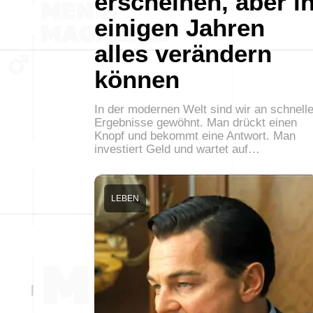
erscheinen, aber i
einigen Jahren
alles verändern
können
In der modernen Welt sind wir an schnell
Ergebnisse gewöhnt. Man drückt einen
Knopf und bekommt eine Antwort. Man
investiert Geld und wartet auf…
LEBEN